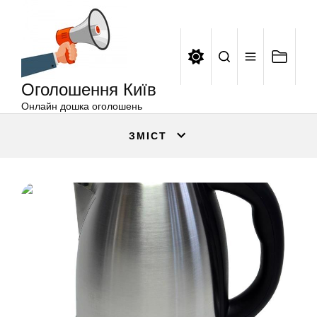
Оголошення
Перейти
Київ
до
вмісту
Оголошення Київ
Онлайн дошка оголошень
ЗМІСТ