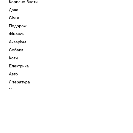
Корисно Знати
Дача
Сім'я
Подорожі
Фінанси
Акваріум
Собаки
Коти
Електрика
Авто
Література
Музика
Дозвілля
Кіно
Мапа сайту
Своїми Руками
Тварини
Авторське право © 202
Поради