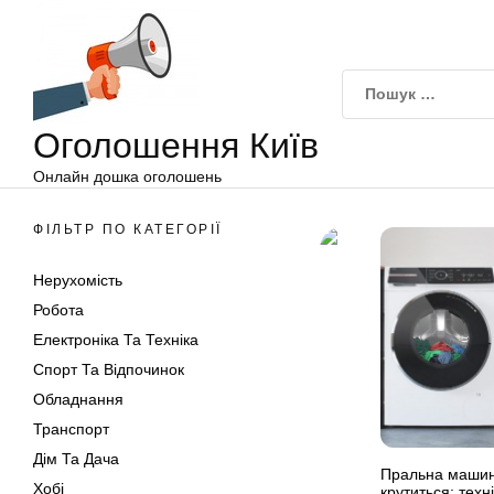
Оголошення
Перейти
Київ
до
вмісту
Оголошення Київ
Онлайн дошка оголошень
ФІЛЬТР ПО КАТЕГОРІЇ
Нерухомість
Робота
Електроніка Та Техніка
Спорт Та Відпочинок
Обладнання
Транспорт
Дім Та Дача
Пральна машина
Хобі
крутиться: тех