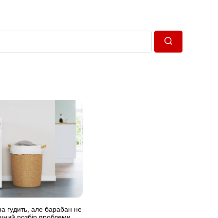
Пошук
 гудить, але барабан не
нічний розбір проблеми