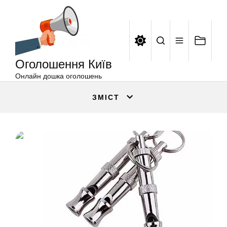
Оголошення
Перейти
Київ
до
вмісту
Оголошення Київ
Онлайн дошка оголошень
ЗМІСТ