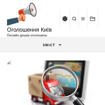
Оголошення
Перейти
Київ
до
вмісту
Оголошення Київ
Онлайн дошка оголошень
ЗМІСТ