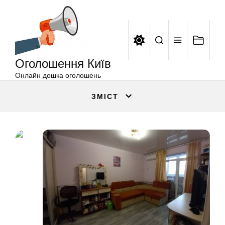
Оголошення
Перейти
Київ
до
вмісту
Оголошення Київ
Онлайн дошка оголошень
ЗМІСТ