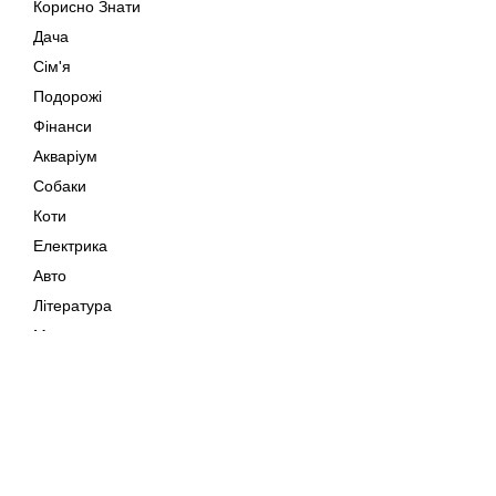
Корисно Знати
Дача
Сім'я
Подорожі
Фінанси
Акваріум
Собаки
Коти
Електрика
Авто
Література
Музика
Дозвілля
Кіно
Мапа сайту
Своїми Руками
Тварини
Авторське право © 202
Поради