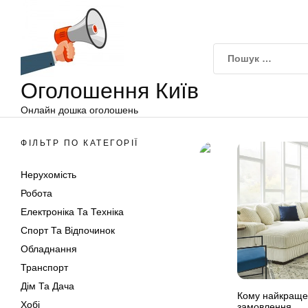
Оголошення
Перейти
Київ
до
вмісту
Оголошення Київ
Онлайн дошка оголошень
ФІЛЬТР ПО КАТЕГОРІЇ
Нерухомість
Робота
Електроніка Та Техніка
Спорт Та Відпочинок
Обладнання
Транспорт
Дім Та Дача
Кому найкраще 
Хобі
замовлення