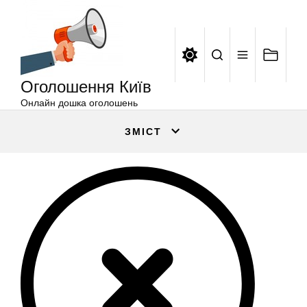
Оголошення
Перейти
Київ
до
вмісту
Оголошення Київ
Онлайн дошка оголошень
ЗМІСТ