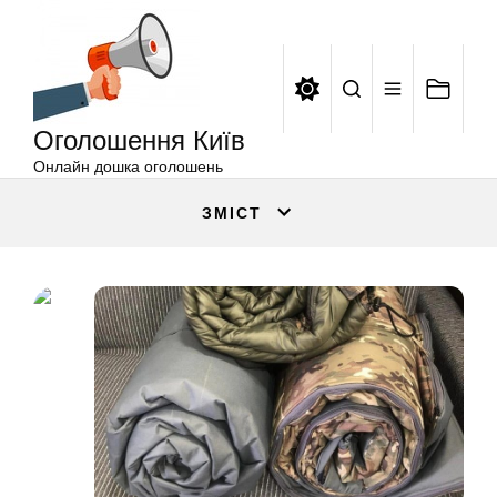
Оголошення
Перейти
Київ
до
вмісту
Оголошення Київ
Онлайн дошка оголошень
ЗМІСТ