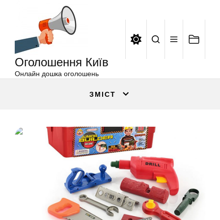
Оголошення
Перейти
Київ
до
вмісту
Оголошення Київ
Онлайн дошка оголошень
ЗМІСТ