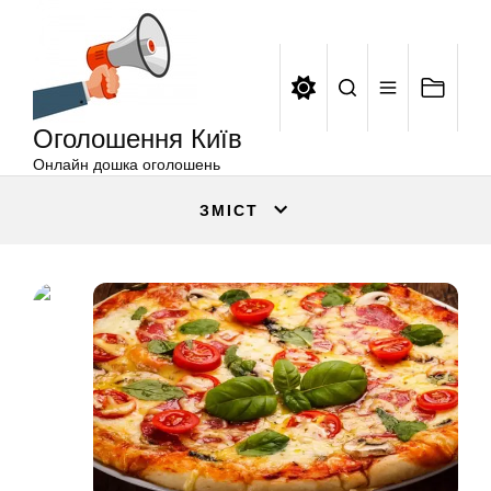
Оголошення
Перейти
Київ
до
вмісту
Оголошення Київ
Онлайн дошка оголошень
ЗМІСТ