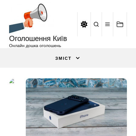
Оголошення
Перейти
Київ
до
вмісту
Оголошення Київ
Онлайн дошка оголошень
ЗМІСТ