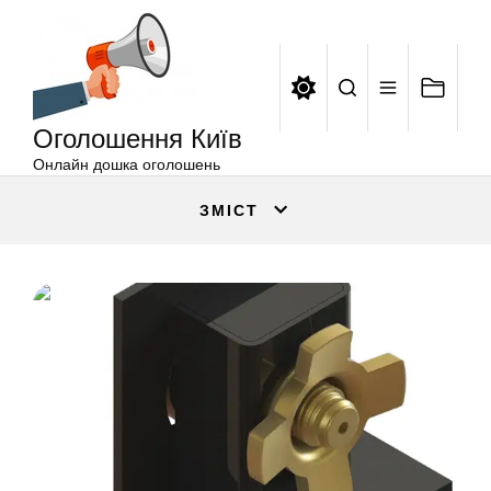
Оголошення
Перейти
Київ
до
вмісту
Оголошення Київ
Онлайн дошка оголошень
ЗМІСТ