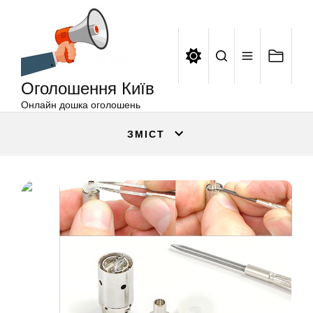
Оголошення
Перейти
Київ
до
вмісту
Оголошення Київ
Онлайн дошка оголошень
ЗМІСТ