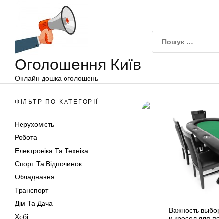
Оголошення
Перейти
Київ
до
вмісту
Оголошення Київ
Онлайн дошка оголошень
ФІЛЬТР ПО КАТЕГОРІЇ
Нерухомість
Робота
Електроніка Та Техніка
Спорт Та Відпочинок
Обладнання
Транспорт
Дім Та Дача
Важность выбор
Хобі
и кресел для п