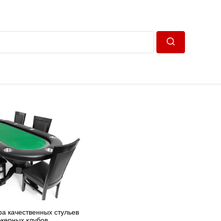
Пошук
а качественных стульев
окерных клубов