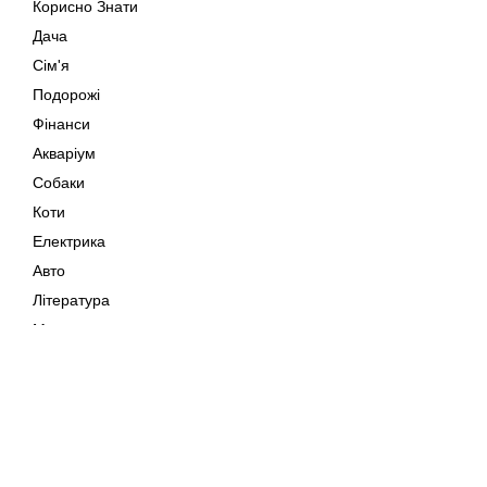
Корисно Знати
Дача
Сім'я
Подорожі
Фінанси
Акваріум
Собаки
Коти
Електрика
Авто
Література
Музика
Дозвілля
Кіно
Мапа сайту
Своїми Руками
Тварини
Авторське право © 202
Поради