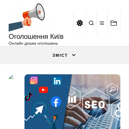
Оголошення
Перейти
Київ
до
вмісту
Оголошення Київ
Онлайн дошка оголошень
ЗМІСТ