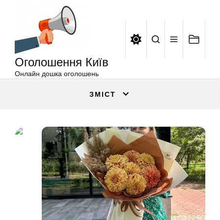
Оголошення
Перейти
Київ
до
вмісту
Оголошення Київ
Онлайн дошка оголошень
ЗМІСТ