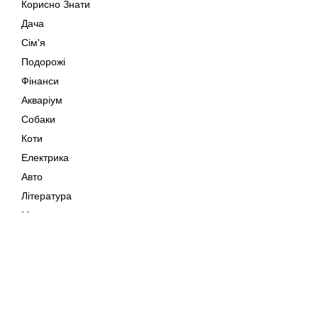
Корисно Знати
Дача
Сім'я
Подорожі
Фінанси
Акваріум
Собаки
Коти
Електрика
Авто
Література
Музика
Дозвілля
Кіно
Мапа сайту
Своїми Руками
Тварини
Авторське право © 202
Поради