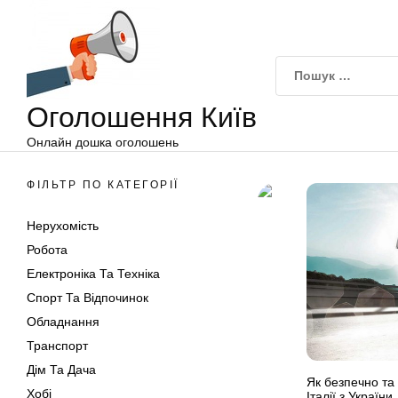
Оголошення
Перейти
Київ
до
вмісту
Оголошення Київ
Онлайн дошка оголошень
ФІЛЬТР ПО КАТЕГОРІЇ
Нерухомість
Робота
Електроніка Та Техніка
Спорт Та Відпочинок
Обладнання
Транспорт
Дім Та Дача
Як безпечно та
Хобі
Італії з України