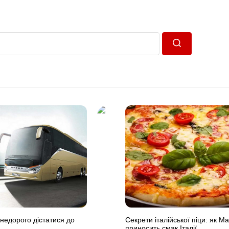
Пошук
 недорого дістатися до
Секрети італійської піци: як Ma
приносить смак Італії