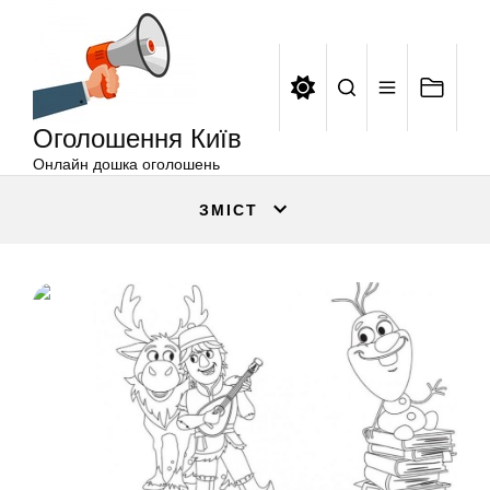
Оголошення
Перейти
Київ
до
вмісту
Оголошення Київ
Онлайн дошка оголошень
ЗМІСТ