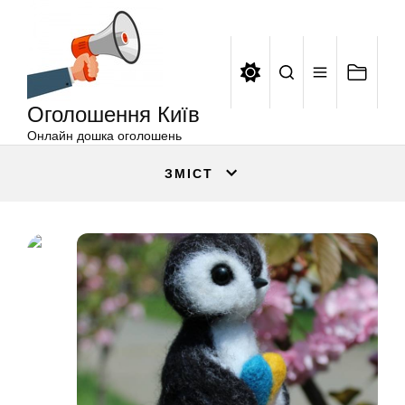
Оголошення
Перейти
Київ
до
вмісту
Оголошення Київ
Онлайн дошка оголошень
ЗМІСТ