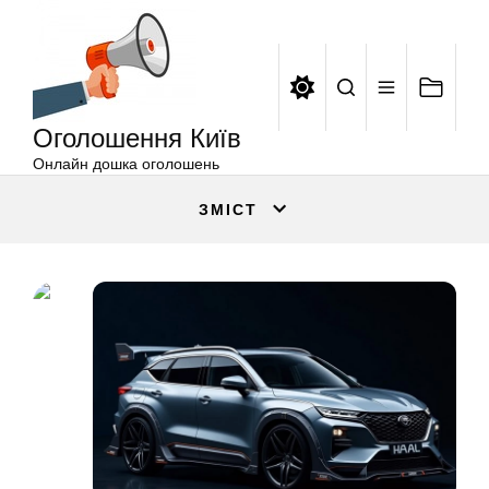
Оголошення
Перейти
Київ
до
вмісту
Оголошення Київ
Онлайн дошка оголошень
ЗМІСТ