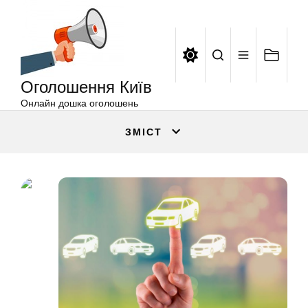
Оголошення
Перейти
Київ
до
вмісту
Оголошення Київ
Онлайн дошка оголошень
ЗМІСТ