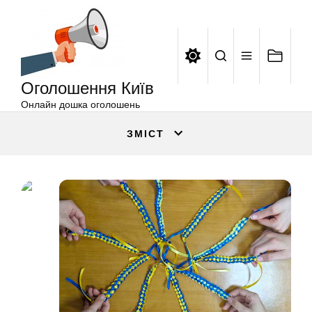
Оголошення
Перейти
Київ
до
вмісту
Оголошення Київ
Онлайн дошка оголошень
ЗМІСТ