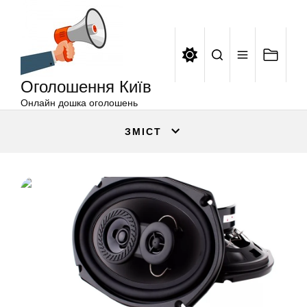
Оголошення
Перейти
Київ
до
вмісту
Оголошення Київ
Онлайн дошка оголошень
ЗМІСТ