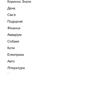
Корисно Знати
Дача
Сім'я
Подорожі
Фінанси
Акваріум
Собаки
Коти
Електрика
Авто
Література
Музика
Дозвілля
Кіно
Мапа сайту
Своїми Руками
Тварини
Авторське право © 202
Поради