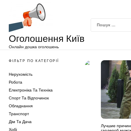
Оголошення
Перейти
Київ
до
вмісту
Оголошення Київ
Онлайн дошка оголошень
ФІЛЬТР ПО КАТЕГОРІЇ
Нерухомість
Робота
Електроніка Та Техніка
Спорт Та Відпочинок
Обладнання
Транспорт
Дім Та Дача
Лучшие причины
Хобі
гардероб мужск