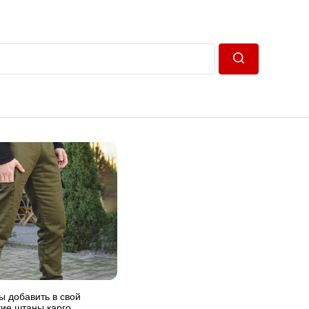
Пошук
 добавить в свой
ие штаны карго