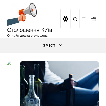
Оголошення
Перейти
Київ
до
вмісту
Оголошення Київ
Онлайн дошка оголошень
ЗМІСТ