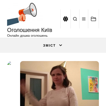
Оголошення
Перейти
Київ
до
вмісту
Оголошення Київ
Онлайн дошка оголошень
ЗМІСТ