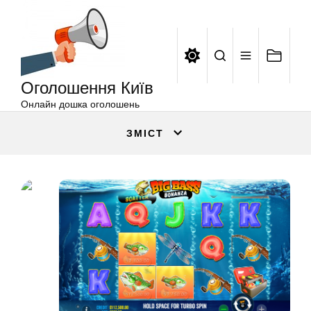
Оголошення
Перейти
Київ
до
вмісту
Оголошення Київ
Онлайн дошка оголошень
ЗМІСТ