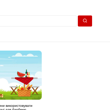
Пошук
ни використовувати
вачі для барбекю