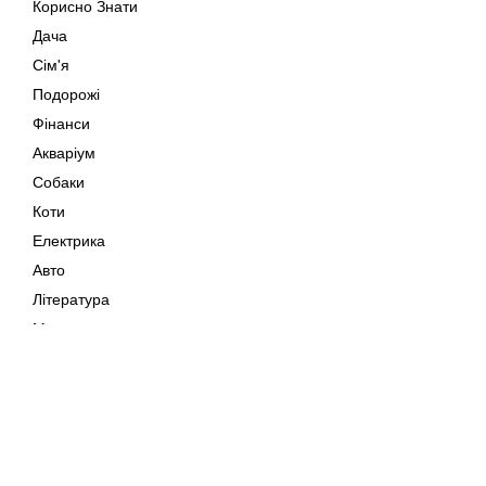
Корисно Знати
Дача
Сім'я
Подорожі
Фінанси
Акваріум
Собаки
Коти
Електрика
Авто
Література
Музика
Дозвілля
Кіно
Мапа сайту
Своїми Руками
Тварини
Авторське право © 202
Поради