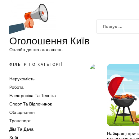
Оголошення
Перейти
Київ
до
вмісту
Оголошення Київ
Онлайн дошка оголошень
ФІЛЬТР ПО КАТЕГОРІЇ
Нерухомість
Робота
Електроніка Та Техніка
Спорт Та Відпочинок
Обладнання
Транспорт
Дім Та Дача
Найкращі причи
Хобі
якісні розпалю