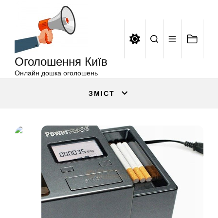
Оголошення
Перейти
Київ
до
вмісту
Оголошення Київ
Онлайн дошка оголошень
ЗМІСТ