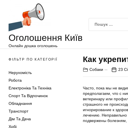
Оголошення
Перейти
Київ
до
вмісту
Оголошення Київ
Онлайн дошка оголошень
Как укрепи
ФІЛЬТР ПО КАТЕГОРІЇ
Собаки
23 С
Нерухомість
Робота
Електроніка Та Техніка
Часто, пока мы не вид
предполагаем, что с ни
Спорт Та Відпочинок
ветеринару или профил
Обладнання
страшного не происходи
игнорирование к здоро
Транспорт
лечению. Неправильно д
Дім Та Дача
подвержены болезням, 
Хобі