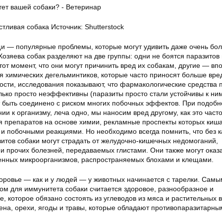
тливая собака Источник: Shutterstock
щи — популярные проблемы, которые могут удивить даже очень бо
Хозяева собак разделяют на две группы: одни не боятся паразитов 
от момент, что они могут причинить вред их собакам, другие — вп
 химических дегельминтиков, которые часто приносят больше вре
ости, исследования показывают, что фармакологические средства 
лько просто неэффективны (паразиты просто стали устойчивы к ним
 быть соединено с риском многих побочных эффектов. При подоб
и к организму, леча одно, мы наносим вред другому, как это част
я препаратов на основе химии, рекламные проспекты которых киш
 побочными реакциями. Но необходимо всегда помнить, что без к
зитов собаки могут страдать от желудочно-кишечных недомоганий,
и прочих болезней, передаваемых глистами. Они также могут оказ
енных микроорганизмов, распространяемых блохами и клещами.
доровье — как и у людей — у животных начинается с тарелки. Самы
 для иммунитета собаки считается здоровое, разнообразное и
, которое обязано состоять из углеводов из мяса и растительных 
ена, орехи, ягоды и травы, которые обладают противопаразитарны