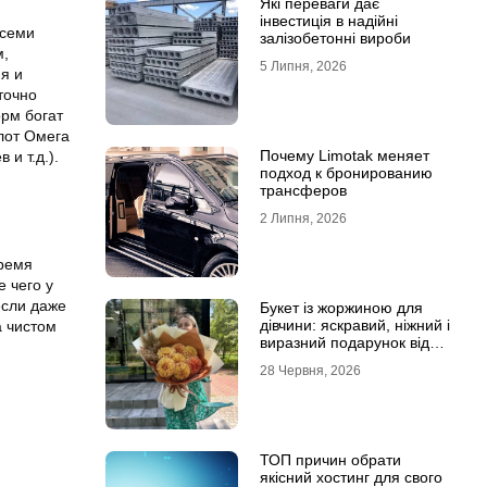
Які переваги дає
інвестиція в надійні
всеми
залізобетонні вироби
м,
5 Липня, 2026
я и
точно
рм богат
лот Омега
Почему Limotak меняет
и т.д.).
подход к бронированию
трансферов
2 Липня, 2026
время
 чего у
если даже
Букет із жоржиною для
дівчини: яскравий, ніжний і
а чистом
виразний подарунок від
Marta Flowers
28 Червня, 2026
ТОП причин обрати
якісний хостинг для свого