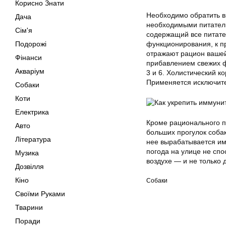
Корисно Знати
Необходимо обратить в
Дача
необходимыми питатель
Сім'я
содержащий все питате
Подорожі
функционирования, к п
отражают рацион вашей
Фінанси
прибавлением свежих ф
Акваріум
3 и 6. Холистический ко
Применяется исключите
Собаки
Коти
Електрика
Кроме рационального п
Авто
больших прогулок соба
Література
нее вырабатывается им
погода на улице не спо
Музика
воздухе — и не только д
Дозвілля
Кіно
Собаки
Своїми Руками
Тварини
Поради