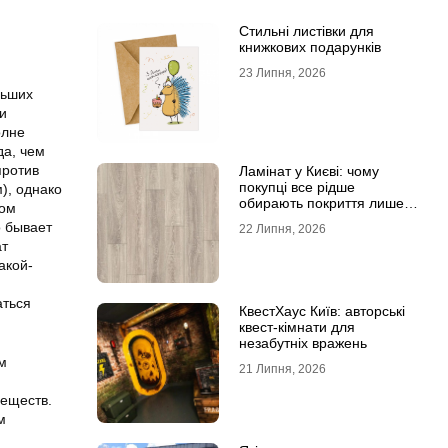
Стильні листівки для
книжкових подарунків
23 Липня, 2026
льших
и
олне
да, чем
против
Ламінат у Києві: чому
покупці все рідше
), однако
обирають покриття лише
ном
за фотографіями
о бывает
22 Липня, 2026
ат
акой-
аться
КвестХаус Київ: авторські
квест-кімнати для
незабутніх вражень
м
21 Липня, 2026
веществ.
м