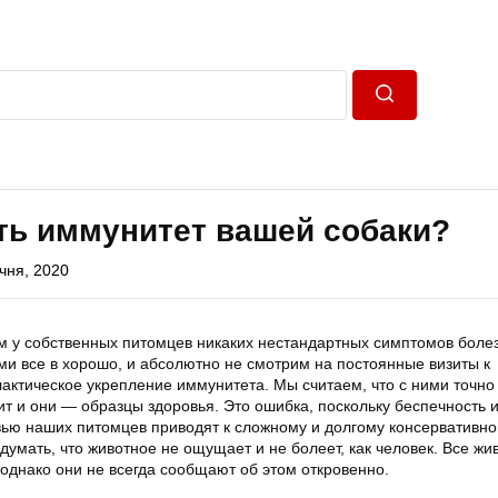
Пошук
ть иммунитет вашей собаки?
ічня, 2020
им у собственных питомцев никаких нестандартных симптомов боле
ми все в хорошо, и абсолютно не смотрим на постоянные визиты к
актическое укрепление иммунитета. Мы считаем, что с ними точно
т и они — образцы здоровья. Это ошибка, поскольку беспечность 
вью наших питомцев приводят к сложному и долгому консервативн
умать, что животное не ощущает и не болеет, как человек. Все жи
однако они не всегда сообщают об этом откровенно.