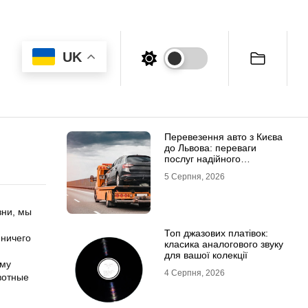
UK
Перевезення авто з Києва
до Львова: переваги
послуг надійного
евакуатора
5 Серпня, 2026
зни, мы
Топ джазових платівок:
 ничего
класика аналогового звуку
и
для вашої колекції
ому
4 Серпня, 2026
вотные