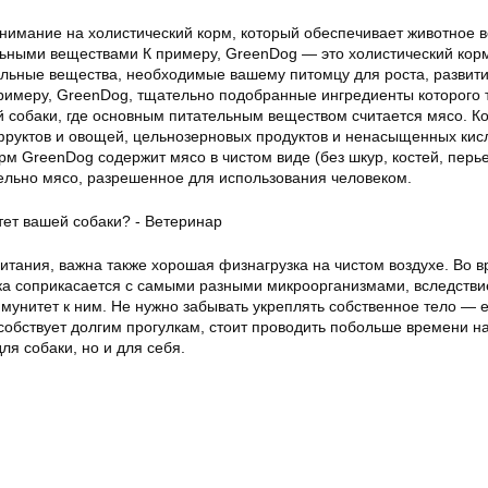
нимание на холистический корм, который обеспечивает животное 
ными веществами К примеру, GreenDog — это холистический кор
льные вещества, необходимые вашему питомцу для роста, развити
римеру, GreenDog, тщательно подобранные ингредиенты которого 
 собаки, где основным питательным веществом считается мясо. Ко
руктов и овощей, цельнозерновых продуктов и ненасыщенных кис
рм GreenDog содержит мясо в чистом виде (без шкур, костей, перьев 
льно мясо, разрешенное для использования человеком.
итания, важна также хорошая физнагрузка на чистом воздухе. Во 
ка соприкасается с самыми разными микроорганизмами, вследствие
мунитет к ним. Не нужно забывать укреплять собственное тело — 
собствует долгим прогулкам, стоит проводить побольше времени н
ля собаки, но и для себя.