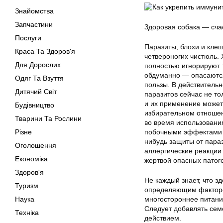
Знайомства
Запчастини
Здоровая собака — счас
Послуги
Паразиты, блохи и кле
Краса Та Здоров'я
четвероногих чистюль. 
Для Дорослих
полностью игнорируют т
обдуманно — опасаются
Одяг Та Взуття
пользы. В действительн
Дитячий Світ
паразитов сейчас не то
и их применение может
Будівництво
избирательном отношени
Тварини Та Рослини
во время использовани
Різне
побочными эффектами и
нибудь защиты от пара
Оголошення
аллергические реакции 
Економіка
жертвой опасных патог
Здоров'я
Не каждый знает, что з
Туризм
определяющим фактором
Наука
многостороннее питание
Следует добавлять сем
Техніка
действием.