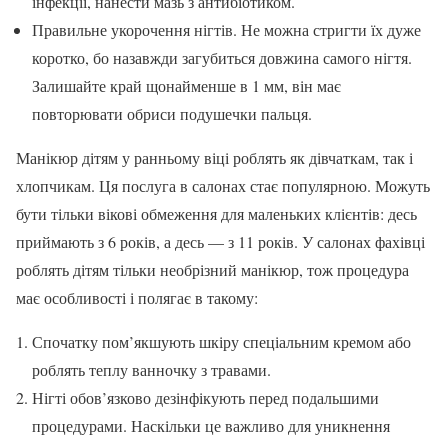
інфекції, нанести мазь з антибіотиком.
Правильне укорочення нігтів. Не можна стригти їх дуже
коротко, бо назавжди загубиться довжина самого нігтя.
Залишайте край щонайменше в 1 мм, він має
повторювати обриси подушечки пальця.
Манікюр дітям у ранньому віці роблять як дівчаткам, так і
хлопчикам. Ця послуга в салонах стає популярною. Можуть
бути тільки вікові обмеження для маленьких клієнтів: десь
приймають з 6 років, а десь — з 11 років. У салонах фахівці
роблять дітям тільки необрізний манікюр, тож процедура
має особливості і полягає в такому:
Спочатку пом’якшують шкіру спеціальним кремом або
роблять теплу ванночку з травами.
Нігті обов’язково дезінфікують перед подальшими
процедурами. Наскільки це важливо для уникнення