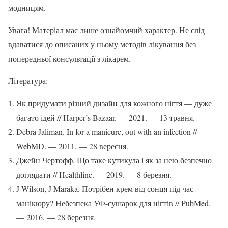
модницям.
Увага! Матеріал має лише ознайомчий характер. Не слід
вдаватися до описаних у ньому методів лікування без
попередньої консультації з лікарем.
Література:
Як придумати різний дизайн для кожного нігтя — дуже
багато ідей // Harper’s Bazaar. — 2021. — 13 травня.
Debra Jaliman. In for a manicure, out with an infection //
WebMD. — 2011. — 28 вересня.
Джейн Чертофф. Що таке кутикула і як за нею безпечно
доглядати // Healthline. — 2019. — 8 березня.
J Wilson, J Maraka. Потрібен крем від сонця під час
манікюру? Небезпека УФ-сушарок для нігтів // PubMed.
— 2016. — 28 березня.