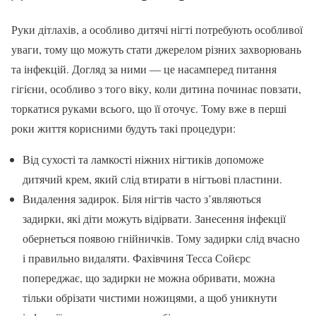
Руки дітлахів, а особливо дитячі нігті потребують особливої
уваги, тому що можуть стати джерелом різних захворювань
та інфекцій. Догляд за ними — це насамперед питання
гігієни, особливо з того віку, коли дитина починає повзати,
торкатися руками всього, що її оточує. Тому вже в перші
роки життя корисними будуть такі процедури:
Від сухості та ламкості ніжних нігтиків допоможе
дитячий крем, який слід втирати в нігтьові пластини.
Видалення задирок. Біля нігтів часто з’являються
задирки, які діти можуть відірвати. Занесення інфекції
обернеться появою гнійничків. Тому задирки слід вчасно
і правильно видаляти. Фахівчиня Тесса Сойєрс
попереджає, що задирки не можна обривати, можна
тільки обрізати чистими ножицями, а щоб уникнути