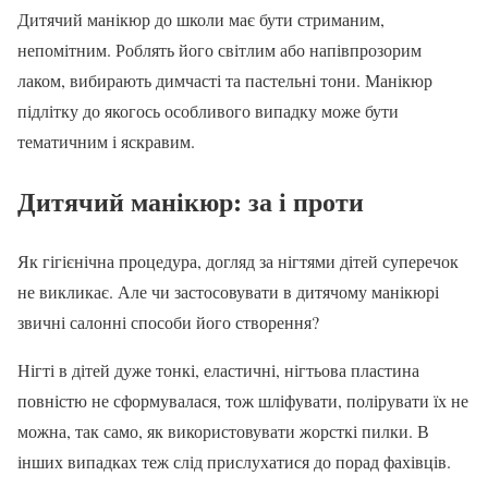
Дитячий манікюр до школи має бути стриманим,
непомітним. Роблять його світлим або напівпрозорим
лаком, вибирають димчасті та пастельні тони. Манікюр
підлітку до якогось особливого випадку може бути
тематичним і яскравим.
Дитячий манікюр: за і проти
Як гігієнічна процедура, догляд за нігтями дітей суперечок
не викликає. Але чи застосовувати в дитячому манікюрі
звичні салонні способи його створення?
Нігті в дітей дуже тонкі, еластичні, нігтьова пластина
повністю не сформувалася, тож шліфувати, полірувати їх не
можна, так само, як використовувати жорсткі пилки. В
інших випадках теж слід прислухатися до порад фахівців.