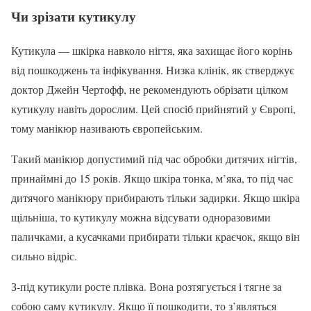
Чи зрізати кутикулу
Кутикула — шкірка навколо нігтя, яка захищає його корінь
від пошкоджень та інфікування. Низка клінік, як стверджує
доктор Джейн Чертофф, не рекомендують обрізати цілком
кутикулу навіть дорослим. Цей спосіб прийнятий у Європі,
тому манікюр називають європейським.
Такий манікюр допустимий під час обробки дитячих нігтів,
принаймні до 15 років. Якщо шкіра тонка, м’яка, то під час
дитячого манікюру прибирають тільки задирки. Якщо шкіра
щільніша, то кутикулу можна відсувати одноразовими
паличками, а кусачками прибирати тільки краєчок, якщо він
сильно відріс.
З-під кутикули росте плівка. Вона розтягується і тягне за
собою саму кутикулу. Якщо її пошкодити, то з’являться