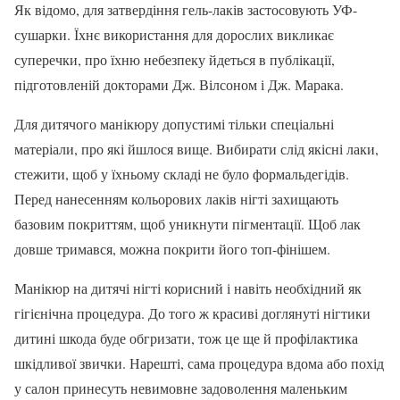
Як відомо, для затвердіння гель-лаків застосовують УФ-
сушарки. Їхнє використання для дорослих викликає
суперечки, про їхню небезпеку йдеться в публікації,
підготовленій докторами Дж. Вілсоном і Дж. Марака.
Для дитячого манікюру допустимі тільки спеціальні
матеріали, про які йшлося вище. Вибирати слід якісні лаки,
стежити, щоб у їхньому складі не було формальдегідів.
Перед нанесенням кольорових лаків нігті захищають
базовим покриттям, щоб уникнути пігментації. Щоб лак
довше тримався, можна покрити його топ-фінішем.
Манікюр на дитячі нігті корисний і навіть необхідний як
гігієнічна процедура. До того ж красиві доглянуті нігтики
дитині шкода буде обгризати, тож це ще й профілактика
шкідливої звички. Нарешті, сама процедура вдома або похід
у салон принесуть невимовне задоволення маленьким