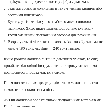
інфікування, підкреслює доктор Дебра Джаліман.
Задирки зрізають ножицями із закругленими кінцями або
гострими щипчиками.
Кутикулу тільки відсувають м’якою апельсиновою
паличкою. Якщо шкіра щільна, допустимо кутикулу
трохи зменшити спеціальним засобом для розчинення.
Вкорочують нігті тільки пилкою з м’якими абразивами не
нижче 180 грит, частіше — 240 грит і вище.
Якщо робити манікюр дитині в домашніх умовах, то слід
придбати відповідні інструменти та дотримуватися такої
послідовності процедури, як у салоні.
Після цих основних процедур дівчаткам можна наносити
декоративне покриття на нігті.
Дитячі манікюри роблять тільки спеціальними матеріалами.
Найбільш популярні такі: