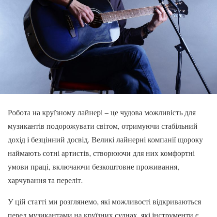
Робота на круїзному лайнері – це чудова можливість для
музикантів подорожувати світом, отримуючи стабільний
дохід і безцінний досвід. Великі лайнерні компанії щороку
наймають сотні артистів, створюючи для них комфортні
умови праці, включаючи безкоштовне проживання,
харчування та переліт.
У цій статті ми розглянемо, які можливості відкриваються
перед музикантами на круїзних суднах, які інструменти є