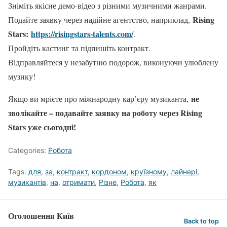
Зніміть якісне демо-відео з різними музичними жанрами.
Rising
Подайте заявку через надійне агентство, наприклад,
Stars:
https://risingstars-talents.com/
.
Пройдіть кастинг та підпишіть контракт.
Відправляйтеся у незабутню подорож, виконуючи улюблену
музику!
не
Якщо ви мрієте про міжнародну кар’єру музиканта,
зволікайте – подавайте заявку на роботу через Rising
Stars уже сьогодні!
Categories:
Робота
Tags:
для
,
за
,
контракт
,
кордоном
,
круїзному
,
лайнері
,
музикантів
,
на
,
отримати
,
Різне
,
Робота
,
як
Оголошення Київ
Back to top