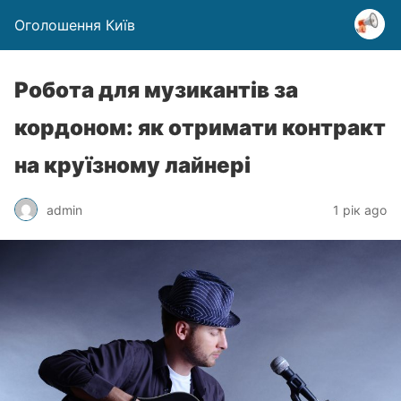
Оголошення Київ
Робота для музикантів за
кордоном: як отримати контракт
на круїзному лайнері
admin
1 рік ago