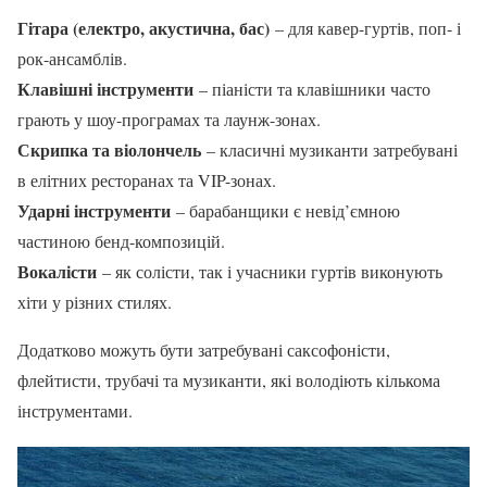
Гітара (електро, акустична, бас)
– для кавер-гуртів, поп- і
рок-ансамблів.
Клавішні інструменти
– піаністи та клавішники часто
грають у шоу-програмах та лаунж-зонах.
Скрипка та віолончель
– класичні музиканти затребувані
в елітних ресторанах та VIP-зонах.
Ударні інструменти
– барабанщики є невід’ємною
частиною бенд-композицій.
Вокалісти
– як солісти, так і учасники гуртів виконують
хіти у різних стилях.
Додатково можуть бути затребувані саксофоністи,
флейтисти, трубачі та музиканти, які володіють кількома
інструментами.