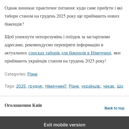
Однак виникає практичне питання: куди саме прибути і які
табори станом на грудень 2025 року ще приймають нових
біженців?
Щоб уникнути непорозумінь і поїздок за застарілими
адресами, рекомендуємо перевіряти інформацію в
актуальних
списках таборів для біженців в Німеччині,
яки
приймають українців станом на грудень 2025 року!
Categories:
Різне
Tags:
2025
,
грудня:
,
Німеччині?
,
Різне
,
українців:
,
чекає
,
Що
Оголошення Київ
Back to top
Exit mobile version