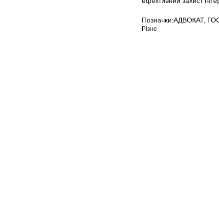
ефективний захист інтере
Позначки:
АДВОКАТ
,
ГО
Різне