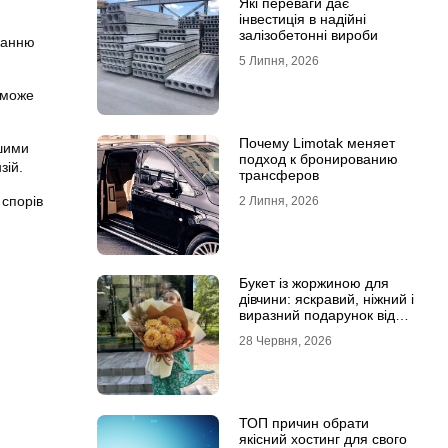
Які переваги дає
інвестиція в надійні
залізобетонні вироби
язанню
5 Липня, 2026
оможе
Почему Limotak меняет
шими
подход к бронированию
зій.
трансферов
 спорів
2 Липня, 2026
Букет із жоржиною для
дівчини: яскравий, ніжний і
виразний подарунок від
Marta Flowers
28 Червня, 2026
ТОП причин обрати
якісний хостинг для свого