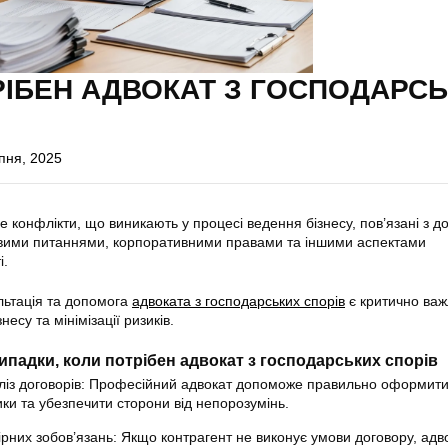
РІБЕН АДВОКАТ З ГОСПОДАРС
пня, 2025
 конфлікти, що виникають у процесі ведення бізнесу, пов’язані з д
вими питаннями, корпоративними правами та іншими аспектами
і.
ультація та допомога
адвоката з господарських спорів
є критично ва
несу та мінімізації ризиків.
ипадки, коли потрібен адвокат з господарських спорів
ліз договорів: Професійний адвокат допоможе правильно оформити
ики та убезпечити сторони від непорозумінь.
рних зобов’язань: Якщо контрагент не виконує умови договору, адв