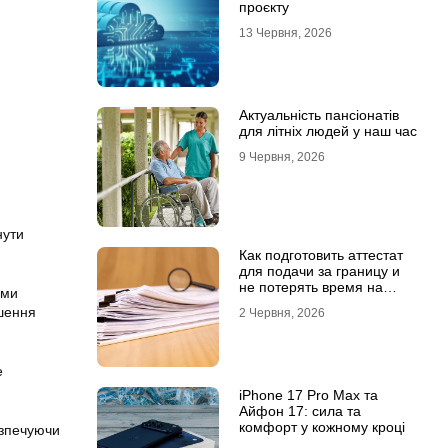
проєкту
13 Червня, 2026
Актуальність пансіонатів
для літніх людей у наш час
9 Червня, 2026
нути
Как подготовить аттестат
для подачи за границу и
не потерять время на
ами
переделки
ушення
2 Червня, 2026
е
iPhone 17 Pro Max та
Айфон 17: сила та
комфорт у кожному кроці
езпечуючи