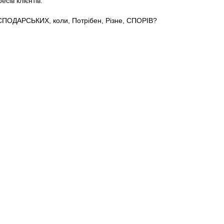
сів клієнтів.
СПОДАРСЬКИХ
,
коли
,
Потрібен
,
Різне
,
СПОРІВ?