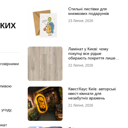
Стильні листівки для
книжкових подарунків
23 Липня, 2026
ЬКИХ
Ламінат у Києві: чому
покупці все рідше
обирають покриття лише
за фотографіями
оговірними
22 Липня, 2026
жливою
КвестХаус Київ: авторські
квест-кімнати для
незабутніх вражень
21 Липня, 2026
 угоду,
окат