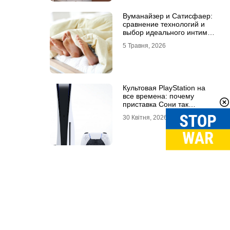
Вуманайзер и Сатисфаер:
сравнение технологий и
выбор идеального интим-
гаджета
5 Травня, 2026
Культовая PlayStation на
все времена: почему
приставка Сони так
популярна
30 Квітня, 2026