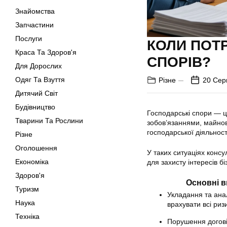
Знайомства
Запчастини
Послуги
КОЛИ ПОТ
Краса Та Здоров'я
СПОРІВ?
Для Дорослих
Одяг Та Взуття
Різне
20 Сер
Дитячий Світ
Будівництво
Господарські спори — це
Тварини Та Рослини
зобов’язаннями, майно
господарської діяльност
Різне
Оголошення
У таких ситуаціях конс
Економіка
для захисту інтересів біз
Здоров'я
Основні в
Туризм
Укладання та ана
Наука
врахувати всі риз
Техніка
Порушення догові