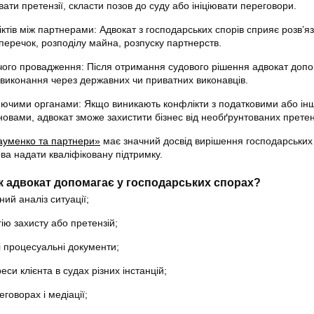
ати претензії, скласти позов до суду або ініціювати переговори.
ктів між партнерами: Адвокат з господарських спорів сприяє розв’
перечок, розподілу майна, розпуску партнерств.
чого провадження: Після отримання судового рішення адвокат доп
 виконання через державних чи приватних виконавців.
ючими органами: Якщо виникають конфлікти з податковими або ін
овами, адвокат зможе захистити бізнес від необґрунтованих претен
ауменко та партнери»
має значний досвід вирішення господарських
това надати кваліфіковану підтримку.
к адвокат допомагає у господарських спорах?
ий аналіз ситуації;
ію захисту або претензій;
ні процесуальні документи;
еси клієнта в судах різних інстанцій;
еговорах і медіації;