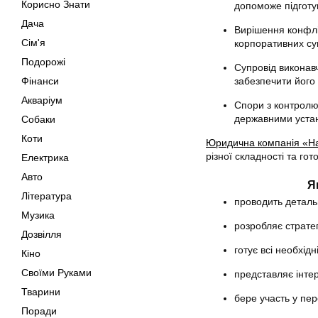
Корисно Знати
допоможе підготув
Дача
Вирішення конфлі
Сім'я
корпоративних су
Подорожі
Супровід виконав
забезпечити його
Фінанси
Акваріум
Спори з контролю
державними устан
Собаки
Коти
Юридична компанія «Н
різної складності та го
Електрика
Авто
Я
Література
проводить детальн
Музика
розробляє стратег
Дозвілля
готує всі необхід
Кіно
Своїми Руками
представляє інтер
Тварини
бере участь у пер
Поради