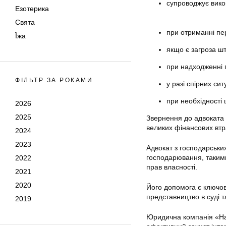
супроводжує вико
Езотерика
Свята
при отриманні пе
Їжа
якщо є загроза шт
при надходженні п
ФІЛЬТР ЗА РОКАМИ
у разі спірних си
при необхідності
2026
2025
Звернення до адвоката з
великих фінансових втра
2024
2023
Адвокат з господарських
господарювання, такими
2022
прав власності.
2021
2020
Його допомога є ключово
представництво в суді 
2019
Юридична компанія «На