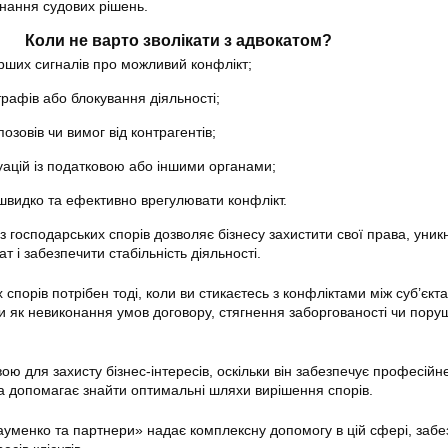
нання судових рішень.
Коли не варто зволікати з адвокатом?
рших сигналів про можливий конфлікт;
рафів або блокування діяльності;
озовів чи вимог від контрагентів;
туацій із податковою або іншими органами;
 швидко та ефективно врегулювати конфлікт.
 господарських спорів дозволяє бізнесу захистити свої права, уник
т і забезпечити стабільність діяльності.
 спорів потрібен тоді, коли ви стикаєтесь з конфліктами між суб’єкт
 як невиконання умов договору, стягнення заборгованості чи пор
ю для захисту бізнес-інтересів, оскільки він забезпечує професійн
та допомагає знайти оптимальні шляхи вирішення спорів.
уменко та партнери» надає комплексну допомогу в цій сфері, заб