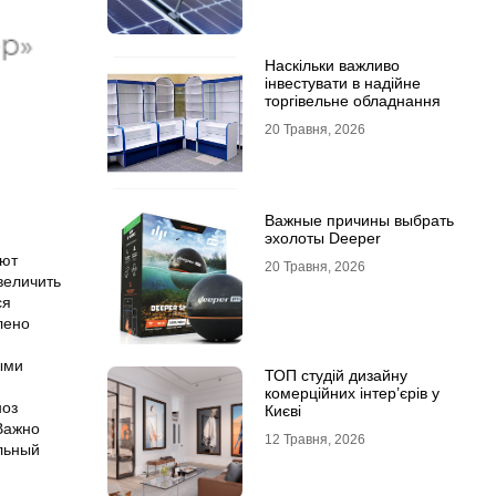
Наскільки важливо
інвестувати в надійне
торгівельне обладнання
20 Травня, 2026
Важные причины выбрать
эхолоты Deeper
ают
20 Травня, 2026
величить
ся
лено
ыми
ТОП студій дизайну
комерційних інтер’єрів у
ноз
Києві
Важно
12 Травня, 2026
льный