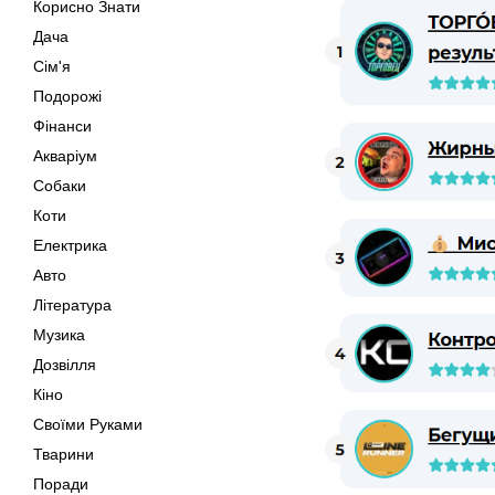
Корисно Знати
Дача
Сім'я
Подорожі
Фінанси
Акваріум
Собаки
Коти
Електрика
Авто
Література
Музика
Дозвілля
Кіно
Своїми Руками
Тварини
Поради