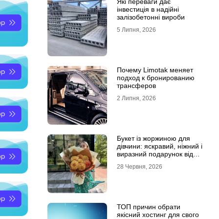
Які переваги дає
інвестиція в надійні
залізобетонні вироби
5 Липня, 2026
Почему Limotak меняет
подход к бронированию
трансферов
2 Липня, 2026
Букет із жоржиною для
дівчини: яскравий, ніжний і
виразний подарунок від
Marta Flowers
28 Червня, 2026
ТОП причин обрати
якісний хостинг для свого