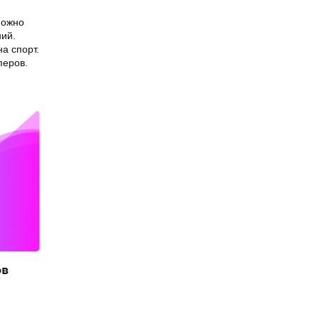
можно
ний.
а спорт.
перов.