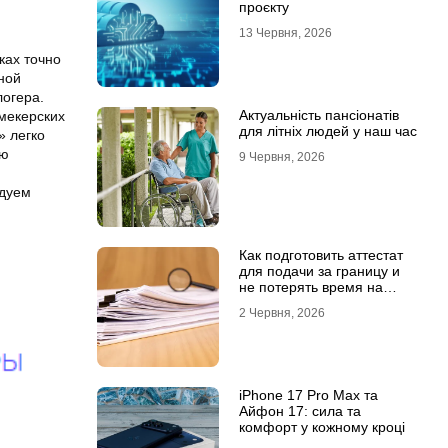
проєкту
13 Червня, 2026
ках точно
ной
логера.
Актуальність пансіонатів
мекерских
для літніх людей у наш час
» легко
ую
9 Червня, 2026
ндуем
Как подготовить аттестат
для подачи за границу и
не потерять время на
переделки
2 Червня, 2026
iPhone 17 Pro Max та
Айфон 17: сила та
комфорт у кожному кроці