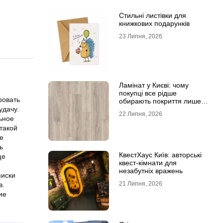
Стильні листівки для
книжкових подарунків
23 Липня, 2026
Ламінат у Києві: чому
покупці все рідше
ровать
обирають покриття лише
за фотографіями
удачу.
22 Липня, 2026
ьное
такой
е
ь
КвестХаус Київ: авторські
ще
квест-кімнати для
незабутніх вражень
писки
21 Липня, 2026
в.
ие