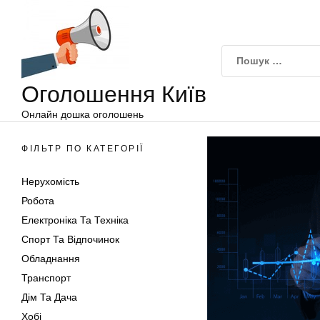
Оголошення
Перейти
Київ
до
вмісту
Оголошення Київ
Онлайн дошка оголошень
ФІЛЬТР ПО КАТЕГОРІЇ
Нерухомість
Робота
Електроніка Та Техніка
Спорт Та Відпочинок
Обладнання
Транспорт
Дім Та Дача
Хобі