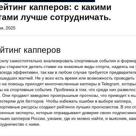
йтинг капперов: с какими
тами лучше сотрудничать.
ня, 2025
йтинг капперов
 силу самостоятельно анализировать спортивные события и форми
ры стараются делать ставки на знакомые виды спорта, надеясь на 
всегда эффективен, так как в любом случае требуется предварител
ошедших матчей. Не у всех есть время или возможность проводить 
ии на помощь приходят многочисленные капперы в Telegram, которы
ы на спортивные события. Проблема в том, что среди них развелос
 Они продают заведомо проигрышные прогнозы, что приводит к е
терям для бетторов. Чтобы избежать ошибки в выборе каппера,
ортивные ресурсы создают рейтинги лучших прогнозистов. В эти с
ренные эксперты, которые оправдывают доверие своих подписчико
ших капперов России, узнаем, где их можно найти, и выясним, как
рудничество с ними.