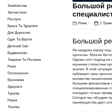
Большой ре
Знайомства
Запчастини
специалис
Послуги
Різне
1 Трав
Краса Та Здоров'я
Для Дорослих
Одяг Та Взуття
Большой ре
Дитячий Світ
Не каждому игроку под
Будівництво
прогнозы. Многие бетто
Тварини Та Рослини
Однако этот подход не 
изучение статистики пр
Різне
анализ. В этой ситуац
Оголошення
публикуют свои прогноз
множество мошенников.
Економіка
большим финансовым по
Здоров'я
специализированные сп
попадают только прове
Туризм
Сегодня мы обсудим луч
Наука
преимущества дает сот
Техніка