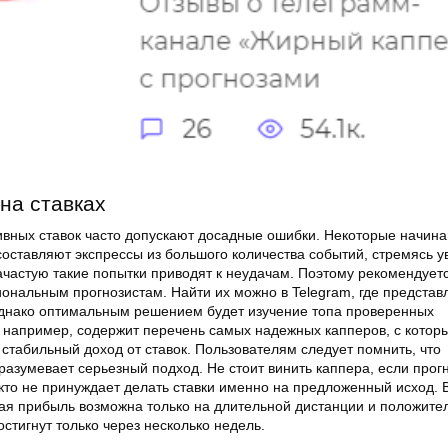
 на ставках
ивных ставок часто допускают досадные ошибки. Некоторые начин
 составляют экспрессы из большого количества событий, стремясь у
частую такие попытки приводят к неудачам. Поэтому рекомендует
ональным прогнозистам. Найти их можно в Telegram, где представ
днако оптимальным решением будет изучение топа проверенных
, например, содержит перечень самых надежных капперов, с котор
стабильный доход от ставок. Пользователям следует помнить, что
разумевает серьезный подход. Не стоит винить каппера, если прог
кто не принуждает делать ставки именно на предложенный исход. 
ная прибыль возможна только на длительной дистанции и положите
остигнут только через несколько недель.