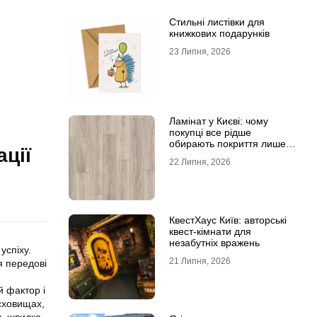
Стильні листівки для
книжкових подарунків
23 Липня, 2026
Ламінат у Києві: чому
покупці все рідше
обирають покриття лише
ції
за фотографіями
22 Липня, 2026
КвестХаус Київ: авторські
квест-кімнати для
незабутніх вражень
успіху.
21 Липня, 2026
я передові
й фактор і
сховищах,
ть швидко