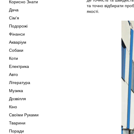
Корисно Знати
та точно відбирати про
Дача
якості.
Сім'я
Подорожі
Фінанси
Акваріум
Собаки
Коти
Електрика
Авто
Література
Музика
Дозвілля
Кіно
Своїми Руками
Тварини
Поради