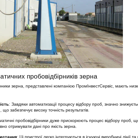
атичних пробовідбірників зерна
рники зерна, представлені компанією ПромІнвестСервіс, мають низк
ність
: Завдяки автоматизації процесу відбору проб, значно знижуєть
 що забезпечує високу точність результатів.
оматичні пробовідбірники дуже прискорюють процес відбору проб, щ
но отримувати дані про якість зерна.
истання
: Ці пристрої легко інтегруються в існуючі виробничі лінії та