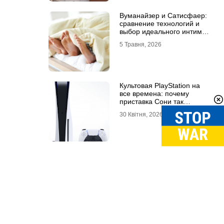
Вуманайзер и Сатисфаер:
сравнение технологий и
выбор идеального интим-
гаджета
5 Травня, 2026
Культовая PlayStation на
все времена: почему
приставка Сони так
популярна
30 Квітня, 2026