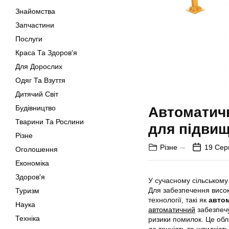
Знайомства
Запчастини
Послуги
Краса Та Здоров'я
Для Дорослих
Одяг Та Взуття
Дитячий Світ
Будівництво
Автоматичн
Тварини Та Рослини
для підвищ
Різне
Різне
19 Сер
Оголошення
Економіка
Здоров'я
У сучасному сільському 
Для забезпечення висок
Туризм
технології, такі як
автом
Наука
автоматичний
забезпечу
Техніка
ризики помилок. Це обл
де точність та швидкіст