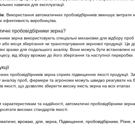
альних навичок для експлуатації.
ів
: Використання автоматичних пробовідбірників зменшує витрати 
є ефективність виробництва.
ичні пробовідбірники зерна?
рники зерна використовують спеціальні механізми для відбору проб 
у або місця зберігання чи транспортування зернової продукції. Це д
ні зразки для подальшого аналізу. Вони можуть бути встановлені на
цесу, від збору врожаю до його зберігання та наступної переробки.
кції
них пробовідбірників зерна сприяє підвищенню якості продукції. З
 аналізу проб, фермери та агрономи можуть швидко реагувати на б
ів якості, що дозволяє зберегти високу якість зерна на всіх етапах
 характеристикам та надійності, автоматичні пробовідбірники зерна
осягати високих стандартів якості.
оматичні
,
врожаю
,
для
,
зерна
,
Підвищення
,
пробовідбірники
,
Різне
,
я