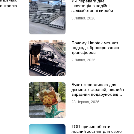
Які переваги дає
 контролю
інвестиція в надійні
залізобетонні вироби
5 Липня, 2026
Почему Limotak меняет
подход к бронированию
трансферов
2 Липня, 2026
Букет із жоржиною для
дівчини: яскравий, ніжний і
виразний подарунок від
Marta Flowers
28 Червня, 2026
ТОП причин обрати
якісний хостинг для свого