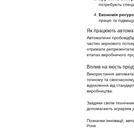
потребують спеці
Економія ресурс
працю та підвищу
Як працюють автомат
Автоматичні пробовідбі
частин зернового поток
отримати репрезентатив
етапах виробничого про
Вплив на якість проду
Використання автоматич
точному та своєчасному
відхилення від стандарт
виробництва.
Завдяки своїм технічним
допомагають аграріям д
Позначки:
інновації
,
авт
Різне