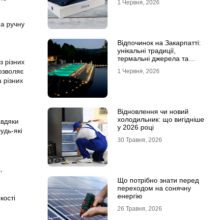
1 Червня, 2026
на ручну
Відпочинок на Закарпатті:
унікальні традиції,
термальні джерела та
з різних
гірські маршрути
озволяє
1 Червня, 2026
 різних
Відновлення чи новий
холодильник: що вигідніше
авдяки
у 2026 році
удь-які
30 Травня, 2026
,
Що потрібно знати перед
переходом на сонячну
енергію
кості
26 Травня, 2026