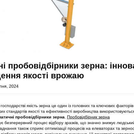
і пробовідбірники зерна: іннова
ення якості врожаю
пня, 2024
господарстві якість зерна це один із головних та ключових факторів 
их стандартів якості та ефективності виробництва використовуютьс
атичні пробовідбірники зерна
.
Пробовідбірник зерна
є безперервний процес відбору зразків, що значно знижує людськи
аднання також сприяє оптимізації процесів на елеваторах та зерно
ь відбору зразків мають вирішальне значення. Ці пристрої дозволяю