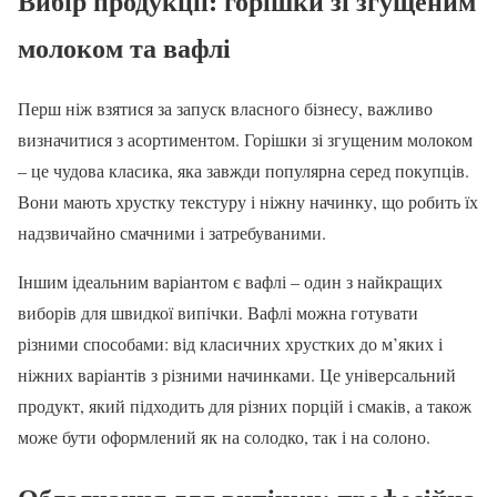
Вибір продукції: горішки зі згущеним
молоком та вафлі
Перш ніж взятися за запуск власного бізнесу, важливо
визначитися з асортиментом. Горішки зі згущеним молоком
– це чудова класика, яка завжди популярна серед покупців.
Вони мають хрустку текстуру і ніжну начинку, що робить їх
надзвичайно смачними і затребуваними.
Іншим ідеальним варіантом є вафлі – один з найкращих
виборів для швидкої випічки. Вафлі можна готувати
різними способами: від класичних хрустких до м’яких і
ніжних варіантів з різними начинками. Це універсальний
продукт, який підходить для різних порцій і смаків, а також
може бути оформлений як на солодко, так і на солоно.