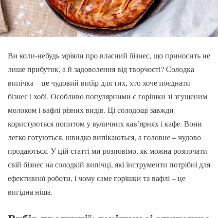
Ви коли-небудь мріяли про власний бізнес, що приносить не
лише прибуток, а й задоволення від творчості? Солодка
випічка – це чудовий вибір для тих, хто хоче поєднати
бізнес і хобі. Особливо популярними є горішки зі згущеним
молоком і вафлі різних видів. Ці солодощі завжди
користуються попитом у вуличних кав’ярнях і кафе. Вони
легко готуються, швидко випікаються, а головне – чудово
продаються. У цій статті ми розповімо, як можна розпочати
свій бізнес на солодкій випічці, які інструменти потрібні для
ефективної роботи, і чому саме горішки та вафлі – це
вигідна ніша.