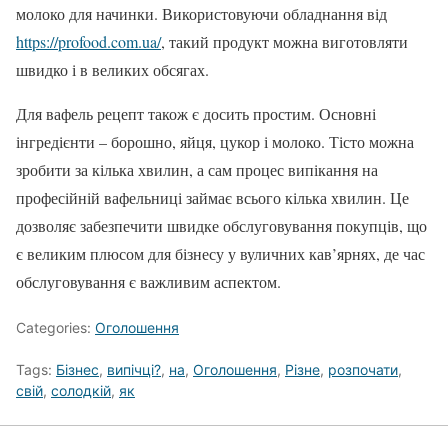
молоко для начинки. Використовуючи обладнання від
https://profood.com.ua/
, такий продукт можна виготовляти
швидко і в великих обсягах.
Для вафель рецепт також є досить простим. Основні
інгредієнти – борошно, яйця, цукор і молоко. Тісто можна
зробити за кілька хвилин, а сам процес випікання на
професійній вафельниці займає всього кілька хвилин. Це
дозволяє забезпечити швидке обслуговування покупців, що
є великим плюсом для бізнесу у вуличних кав’ярнях, де час
обслуговування є важливим аспектом.
Categories:
Оголошення
Tags:
Бізнес
,
випічці?
,
на
,
Оголошення
,
Різне
,
розпочати
,
свій
,
солодкій
,
як