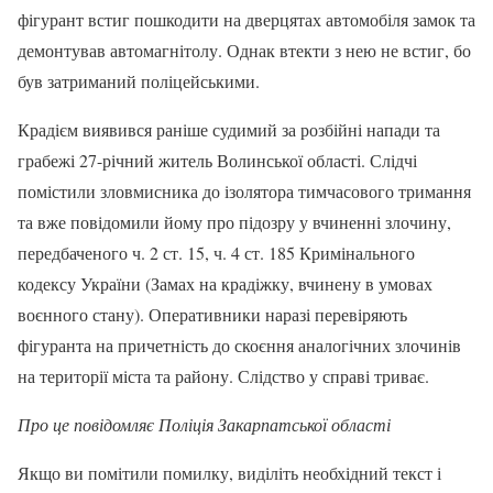
фігурант встиг пошкодити на дверцятах автомобіля замок та
демонтував автомагнітолу. Однак втекти з нею не встиг, бо
був затриманий поліцейськими.
Крадієм виявився раніше судимий за розбійні напади та
грабежі 27-річний житель Волинської області. Слідчі
помістили зловмисника до ізолятора тимчасового тримання
та вже повідомили йому про підозру у вчиненні злочину,
передбаченого ч. 2 ст. 15, ч. 4 ст. 185 Кримінального
кодексу України (Замах на крадіжку, вчинену в умовах
воєнного стану). Оперативники наразі перевіряють
фігуранта на причетність до скоєння аналогічних злочинів
на території міста та району. Слідство у справі триває.
Про це повідомляє Поліція Закарпатської області
Якщо ви помітили помилку, виділіть необхідний текст і