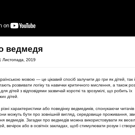
о ведмедя
1 Листопада, 2019
раїнською мовою — це цікавий спосіб залучити до гри як дітей, так і
ають розвивати логіку та навички критичного мислення, а також ро
для дітей з відповідями зазвичай короткі та зрозумілі, що робить їх
их дітей.
різні характеристики або поведінку ведмедиків, спонукаючи читачів
 Вони можуть бути про зовнішній вигляд, середовище проживання, зв
ння ведмедів. Загадки про ведмедів можна використовувати як весел
чей, вечірок або в освітніх закладах, щоб стимулювати розум і створ