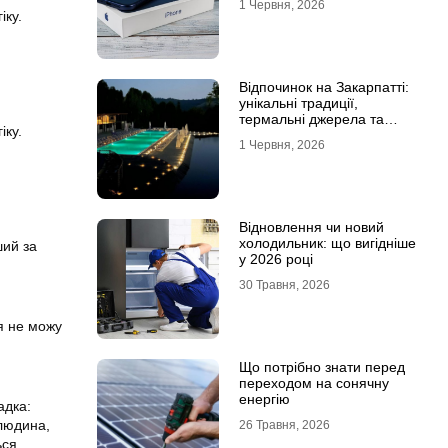
1 Червня, 2026
іку.
Відпочинок на Закарпатті:
унікальні традиції,
термальні джерела та
іку.
гірські маршрути
1 Червня, 2026
Відновлення чи новий
холодильник: що вигідніше
ший за
у 2026 році
30 Травня, 2026
 я не можу
Що потрібно знати перед
переходом на сонячну
енергію
адка:
 людина,
26 Травня, 2026
ься