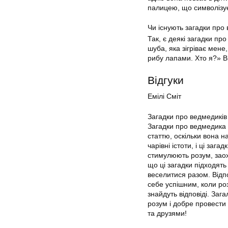
палицею, що символізує
Чи існують загадки про 
Так, є деякі загадки пр
шуба, яка зігріває мене
рибу лапами. Хто я?» В
Відгуки
Емілі Сміт
Загадки про ведмедиків
Загадки про ведмедика д
статтю, оскільки вона н
чарівні істоти, і ці заг
стимулюють розум, зао
що ці загадки підходять 
веселитися разом. Відпо
себе успішним, коли роз
знайдуть відповіді. Заг
розум і добре провести
та друзями!