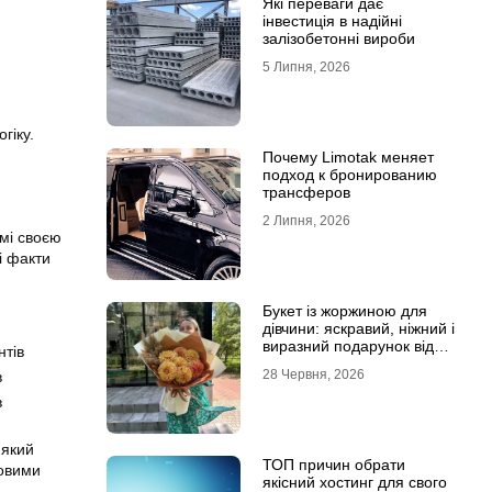
Які переваги дає
інвестиція в надійні
залізобетонні вироби
5 Липня, 2026
гіку.
Почему Limotak меняет
подход к бронированию
трансферов
2 Липня, 2026
омі своєю
і факти
Букет із жоржиною для
дівчини: яскравий, ніжний і
виразний подарунок від
нтів
Marta Flowers
28 Червня, 2026
в
в
 який
ТОП причин обрати
довими
якісний хостинг для свого