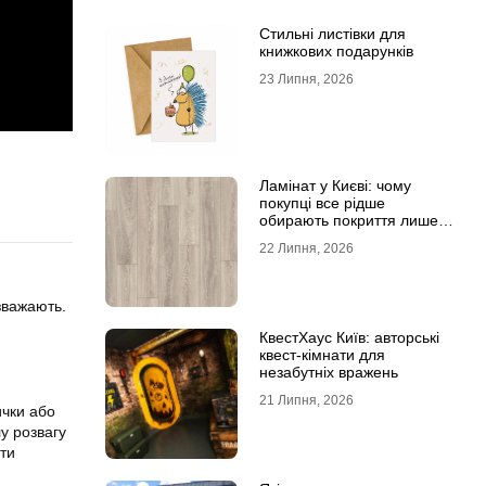
Стильні листівки для
книжкових подарунків
23 Липня, 2026
Ламінат у Києві: чому
покупці все рідше
обирають покриття лише
за фотографіями
22 Липня, 2026
зважають.
КвестХаус Київ: авторські
квест-кімнати для
незабутніх вражень
21 Липня, 2026
ички або
у розвагу
ити