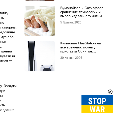
Вуманайзер и Сатисфаер:
сравнение технологий и
огіку.
выбор идеального интим-
ить
гаджета
чне
5 Травня, 2026
 створінь,
ередовище
имує або
рних
Культовая PlayStation на
а
все времена: почему
приставка Сони так
рішення
популярна
бувати ці
30 Квітня, 2026
итися та
у. Загадки
адки
чи
і
ить
 завдання