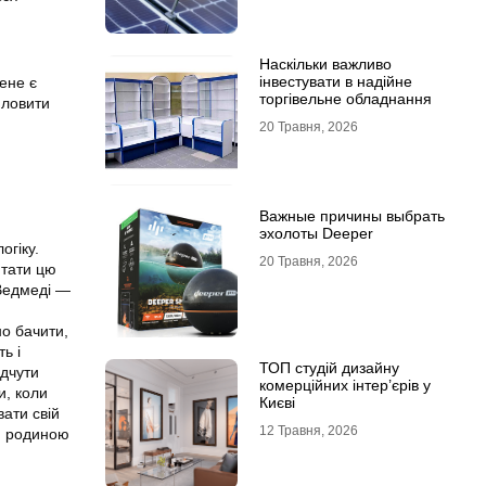
Наскільки важливо
інвестувати в надійне
мене є
торгівельне обладнання
 ловити
20 Травня, 2026
Важные причины выбрать
эхолоты Deeper
огіку.
20 Травня, 2026
итати цю
 Ведмеді —
о бачити,
ь і
ТОП студій дизайну
ідчути
комерційних інтер’єрів у
и, коли
Києві
вати свій
12 Травня, 2026
ою родиною