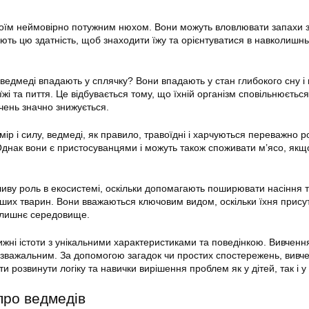
воїм неймовірно потужним нюхом. Вони можуть вловлювати запахи з
ують цю здатність, щоб знаходити їжу та орієнтуватися в навколишн
 ведмеді впадають у сплячку? Вони впадають у стан глибокого сну і
жі та пиття. Це відбувається тому, що їхній організм сповільнюється
чень значно знижується.
ір і силу, ведмеді, як правило, травоїдні і харчуються переважно 
днак вони є пристосуванцями і можуть також споживати м’ясо, якщ
ливу роль в екосистемі, оскільки допомагають поширювати насіння 
нших тварин. Вони вважаються ключовим видом, оскільки їхня прису
олишнє середовище.
жні істоти з унікальними характеристиками та поведінкою. Вивченн
 розважальним. За допомогою загадок чи простих спостережень, вивче
 розвинути логіку та навички вирішення проблем як у дітей, так і у
про ведмедів