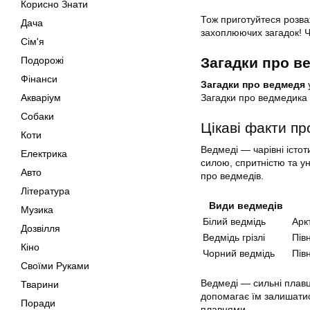
Корисно Знати
Тож приготуйтеся розва
Дача
захоплюючих загадок! Ч
Сім'я
Подорожі
Загадки про в
Фінанси
Загадки про ведмедя
Акваріум
Загадки про ведмедика 
Собаки
Цікаві факти пр
Коти
Ведмеді — чарівні істот
Електрика
силою, спритністю та ун
Авто
про ведмедів.
Література
Види ведмедів
Музика
Білий ведмідь
Арк
Дозвілля
Ведмідь грізлі
Пів
Кіно
Чорний ведмідь
Пів
Своїми Руками
Ведмеді — сильні плавці
Тварини
допомагає їм залишатися
Поради
плавцями.