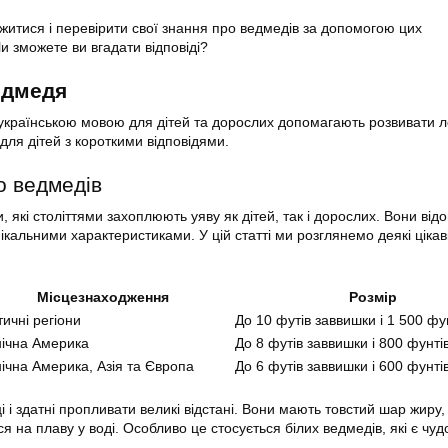
житися і перевірити свої знання про ведмедів за допомогою цих
и зможете ви вгадати відповіді?
едмедя
українською мовою для дітей та дорослих допомагають розвивати ло
для дітей з короткими відповідями.
о ведмедів
и, які століттями захоплюють уяву як дітей, так і дорослих. Вони від
ікальними характеристиками. У цій статті ми розглянемо деякі цікав
Місцезнаходження
Розмір
тичні регіони
До 10 футів заввишки і 1 500 фу
нічна Америка
До 8 футів заввишки і 800 фунті
нічна Америка, Азія та Європа
До 6 футів заввишки і 600 фунті
 і здатні пропливати великі відстані. Вони мають товстий шар жиру,
 на плаву у воді. Особливо це стосується білих ведмедів, які є чу