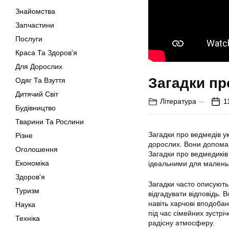
Знайомства
Запчастини
Послуги
Краса Та Здоров'я
Для Дорослих
Загадки пр
Одяг Та Взуття
Дитячий Світ
Література
1
Будівництво
Тварини Та Рослини
Загадки про ведмедів ук
Різне
дорослих. Вони допомаг
Оголошення
Загадки про ведмедиків 
Економіка
ідеальними для маленьк
Здоров'я
Загадки часто описують 
Туризм
відгадувати відповідь.
навіть харчові вподоба
Наука
під час сімейних зустрі
Техніка
радісну атмосферу.