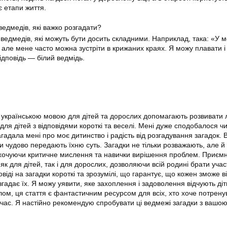
 етапи життя.
ведмедів, які важко розгадати?
о ведмедів, які можуть бути досить складними. Наприклад, така: «У 
, але мене часто можна зустріти в крижаних краях. Я можу плавати і
ідповідь — білий ведмідь.
 українською мовою для дітей та дорослих допомагають розвивати л
ля дітей з відповідями короткі та веселі. Мені дуже сподобалося ч
агадала мені про моє дитинство і радість від розгадування загадок.
адки чудово передають їхню суть. Загадки не тільки розважають, але й
хочуючи критичне мислення та навички вирішення проблем. Приємн
як для дітей, так і для дорослих, дозволяючи всій родині брати участ
віді на загадки короткі та зрозумілі, що гарантує, що кожен зможе в
гадає їх. Я можу уявити, яке захоплення і задоволення відчують діт
алом, ця стаття є фантастичним ресурсом для всіх, хто хоче потрену
 час. Я настійно рекомендую спробувати ці ведмежі загадки з ваш