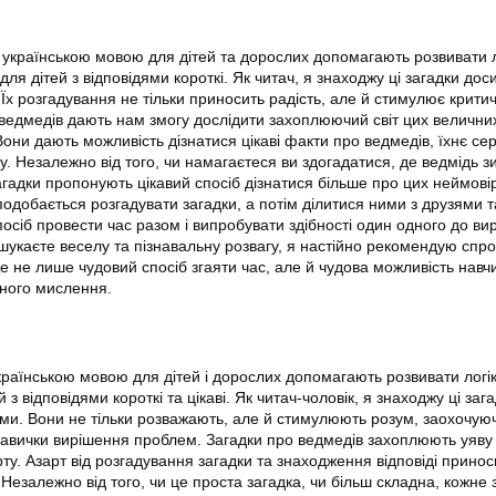
 українською мовою для дітей та дорослих допомагають розвивати л
ля дітей з відповідями короткі. Як читач, я знаходжу ці загадки дос
Їх розгадування не тільки приносить радість, але й стимулює крити
ведмедів дають нам змогу дослідити захоплюючий світ цих величних
они дають можливість дізнатися цікаві факти про ведмедів, їхнє с
у. Незалежно від того, чи намагаєтеся ви здогадатися, де ведмідь з
загадки пропонують цікавий спосіб дізнатися більше про цих неймові
подобається розгадувати загадки, а потім ділитися ними з друзями т
осіб провести час разом і випробувати здібності один одного до ви
шукаєте веселу та пізнавальну розвагу, я настійно рекомендую спро
е не лише чудовий спосіб згаяти час, але й чудова можливість навч
чного мислення.
країнською мовою для дітей і дорослих допомагають розвивати логік
з відповідями короткі та цікаві. Як читач-чоловік, я знаходжу ці заг
ми. Вони не тільки розважають, але й стимулюють розум, заохочую
авички вирішення проблем. Загадки про ведмедів захоплюють уяву 
ту. Азарт від розгадування загадки та знаходження відповіді принос
Незалежно від того, чи це проста загадка, чи більш складна, кожне