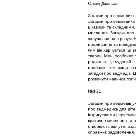
Олівія Джонсон
Загадки про ведмедиків
Загадки про ведмедика д
цікавими та складними. 
мислення. Загадки про 
залучаючи наш розум. В
проживання та поведінк
чим він харчується, ці 
тварин. Мені особливо 
родиною. Це чудовий сп
проблем. Тож, якщо ви 
загадки про ведмедів. Ц
розвинути навички логі
Nick21
Загадки про ведмедів у
про ведмедика для дітей 
інтригуючими і приємни
критичне мислення та н
створюють відчуття азар
справжнє задоволення. 