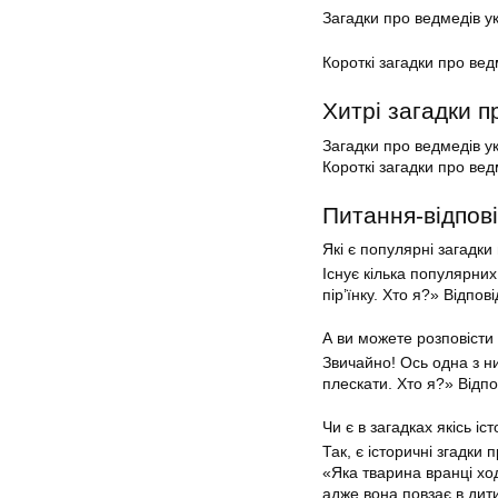
Загадки про ведмедів у
Короткі загадки про вед
Хитрі загадки п
Загадки про ведмедів у
Короткі загадки про вед
Питання-відпові
Які є популярні загадки
Існує кілька популярних
пір’їнку. Хто я?» Відпов
А ви можете розповісти
Звичайно! Ось одна з н
плескати. Хто я?» Від
Чи є в загадках якісь і
Так, є історичні згадки 
«Яка тварина вранці ход
адже вона повзає в дити