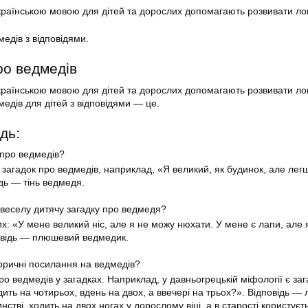
країнською мовою для дітей та дорослих допомагають розвивати лог
медів з відповідями.
ро ведмедів
країнською мовою для дітей та дорослих допомагають розвивати лог
медів для дітей з відповідями — це.
дь:
 про ведмедів?
 загадок про ведмедів, наприклад, «Я великий, як будинок, але лег
ідь — тінь ведмедя.
 веселу дитячу загадку про ведмедя?
их: «У мене великий ніс, але я не можу нюхати. У мене є лапи, але
повідь — плюшевий ведмедик.
сторичні посилання на ведмедів?
про ведмедів у загадках. Наприклад, у давньогрецькій міфології є заг
ить на чотирьох, вдень на двох, а ввечері на трьох?». Відповідь —
нстві, ходить на двох ногах у дорослому віці, а в старості користуєт