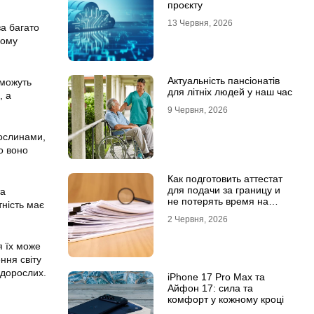
проєкту
13 Червня, 2026
а багато
ьому
Актуальність пансіонатів
 можуть
для літніх людей у наш час
, а
9 Червня, 2026
рослинами,
о воно
Как подготовить аттестат
для подачи за границу и
та
не потерять время на
тність має
переделки
2 Червня, 2026
я їх може
ння світу
 дорослих.
iPhone 17 Pro Max та
Айфон 17: сила та
комфорт у кожному кроці