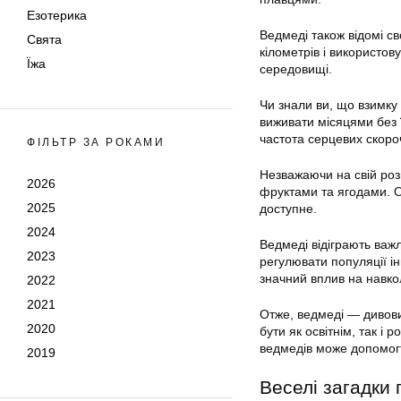
Езотерика
Ведмеді також відомі с
Свята
кілометрів і використов
Їжа
середовищі.
Чи знали ви, що взимку
виживати місяцями без ї
частота серцевих скоро
ФІЛЬТР ЗА РОКАМИ
Незважаючи на свій розм
2026
фруктами та ягодами. О
2025
доступне.
2024
Ведмеді відіграють важ
2023
регулювати популяції і
значний вплив на навк
2022
2021
Отже, ведмеді — дивови
2020
бути як освітнім, так і
ведмедів може допомогти
2019
Веселі загадки 