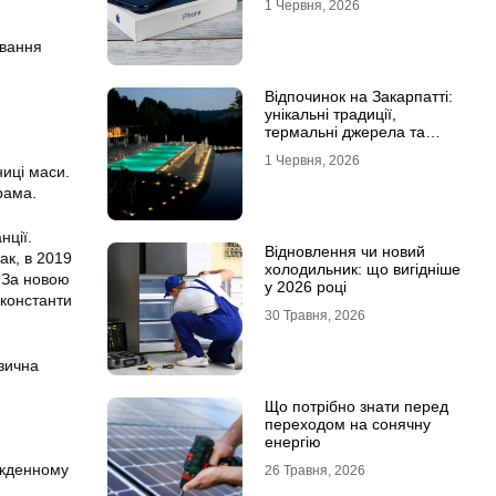
1 Червня, 2026
ювання
Відпочинок на Закарпатті:
унікальні традиції,
термальні джерела та
гірські маршрути
1 Червня, 2026
ниці маси.
рама.
нції.
Відновлення чи новий
ак, в 2019
холодильник: що вигідніше
. За новою
у 2026 році
 константи
30 Травня, 2026
ізична
Що потрібно знати перед
переходом на сонячну
енергію
якденному
26 Травня, 2026