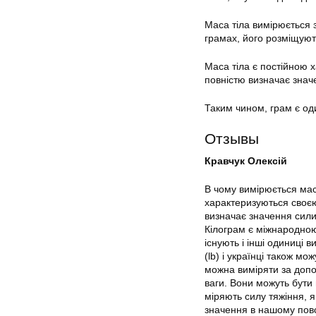
Маса тіла вимірюється 
грамах, його розміщують
Маса тіла є постійною х
повністю визначає знач
Таким чином, грам є од
Отзывы
Кравчук Олексій
В чому вимірюється маса
характеризуються своєю
визначає значення сили 
Кілограм є міжнародною 
існують і інші одиниці
(lb) і українці також м
можна виміряти за доп
ваги. Вони можуть бути
міряють силу тяжіння, 
значення в нашому пов