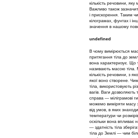
кількість речовини, яку
Важливо також зазначит
і прискорення. Таким ч
кілограмах, фунтах і ін
значення в нашому пов
undefined
В чому вимірюється мас
притягання тіла до земл
вона характеризує. Що 
називають масою тіла. М
кількість речовини, з як
якої воно створене. Чи
тіла, використовують р
вагів. Ваги дозволяють 
справа — міліграмові ги
можемо виміряти масу з
від умов, в яких знаход
температури чи розмірі
оскільки вона впливає н
— здатність тіла зберіг
тіла до Землі — чим бі