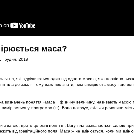
мірюється маса?
1 Грудня, 2019
зліч тіл, які відрізняються один від одного масою, яка повністю виз
ня тіла до землі. Тому важливо знати, чим вимірюють масу і що во
ка визначень поняття «маса»: фізичну величину, називають масою 
 вимірюється у кілограмах (кг). Вона показує, скільки речовини місти
 з вагою, проте це різні поняття. Вагу тіла визначається силою пр
ежить від гравітаційного поля. Маса ж не змінюється, коли ми змін