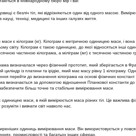
рігаються в Міжнародному бюро мір і ваг.
вищі є безліч тіл, які відрізняються один від одного масою. Вимір
 науці, техніці, медицині та інших галузях життя.
аси є кілограм (кг). Кілограм є метричною одиницею маси, і вона
ому світу. Кілограм є такою одиницею, до якої відносяться інші оди
тисячною частиною кілограма, а міліграм (мг) є тисячною частиною г
рама визначалася через фізичний прототип, який зберігається в Фра
 циліндр із платини та ірідію, який має масу рівну 1 кілограму. Одн
ення перейти до визначення кілограма на основі фізичних констант
ма визначається за допомогою відношення Планкової константи до
забезпечити більш точне та стабільне вимірювання маси.
є одиницею маси, в якій вимірюється маса різних тіл. Це важлива ф
розуміти і вивчати світ навколо нас.
ширеніших одиниць вимірювання маси. Він використовується у повс
женнях, промисловості та багатьох інших сферах.