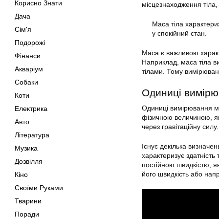
Корисно Знати
місцезнаходження тіла, 
Дача
Маса тіла характериз
Сім'я
у спокійний стан.
Подорожі
Маса є важливою характ
Фінанси
Наприклад, маса тіла ви
Акваріум
тілами. Тому вимірюван
Собаки
Одиниці вимірю
Коти
Одиниці вимірювання ма
Електрика
фізичною величиною, яка
Авто
через гравітаційну силу.
Література
Існує декілька визначе
Музика
характеризує здатність 
Дозвілля
постійною швидкістю, як
його швидкість або нап
Кіно
Своїми Руками
Тварини
Поради