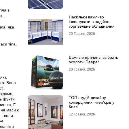
іла в
х.
Наскільки важливо
інвестувати в надійне
торгівельне обладнання
іла, яка
20 Травня, 2026
аси тіла.
Важные причины выбрать
эхолоты Deeper
20 Травня, 2026
 яка
го. Вона
г).
відомо,
ТОП студій дизайну
ть фунти
комерційних інтер’єрів у
чиною, її
Києві
ння маси є
12 Травня, 2026
 — вони
ке
значити