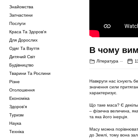
Знайомства
Запчастини
Послуги
Краса Та Здоров'я
Для Дорослих
В чому ви
Одяг Та Взуття
Дитячий Світ
Література
1
Будівництво
Тварини Та Рослини
Навкруги нас існують бе
Різне
значення сили притяган
Оголошення
характеризує.
Економіка
Що таке маса? Є декіль
Здоров'я
– фізична величина, яка
Туризм
та яка його інерція.
Наука
Масу можна порівнювати
Техніка
до Землі, тому вона зал