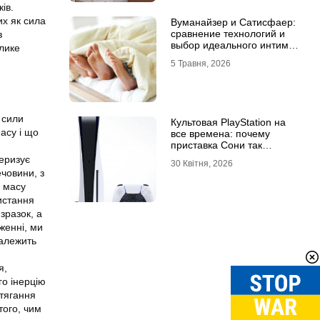
ів.
их як сила
Вуманайзер и Сатисфаер:
сравнение технологий и
в
выбор идеального интим-
елике
гаджета
5 Травня, 2026
 сили
Культовая PlayStation на
асу і що
все времена: почему
приставка Сони так
,
популярна
теризує
30 Квітня, 2026
ечовини, з
и масу
истання
зразок, а
женні, ми
залежить
я,
го інерцію
итягання
того, чим