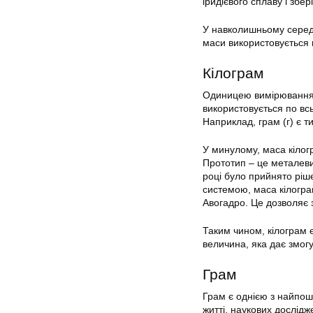
іридієвого сплаву і збе
У навколишньому середо
маси використовується в
Кілограм
Одиницею вимірювання м
використовується по всь
Наприклад, грам (г) є 
У минулому, маса кілог
Прототип – це металевий
році було прийнято ріш
системою, маса кілогра
Авогадро. Це дозволяє 
Таким чином, кілограм 
величина, яка дає змогу 
Грам
Грам є однією з найпо
житті, наукових дослід