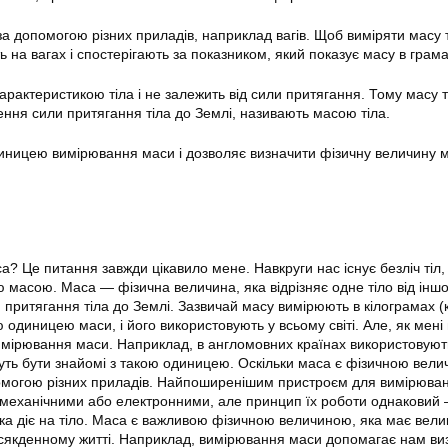
за допомогою різних приладів, наприклад вагів. Щоб виміряти масу т
 на вагах і спостерігають за показником, який показує масу в грама
арактеристикою тіла і не залежить від сили притягання. Тому масу т
ення сили притягання тіла до Землі, називають масою тіла.
иницею вимірювання маси і дозволяє визначити фізичну величину м
? Це питання завжди цікавило мене. Навкруги нас існує безліч тіл,
 масою. Маса — фізична величина, яка відрізняє одне тіло від іншо
притягання тіла до Землі. Зазвичай масу вимірюють в кілограмах (к
одиницею маси, і його використовують у всьому світі. Але, як мені 
 вимірювання маси. Наприклад, в англомовних країнах використовую
ожуть бути знайомі з такою одиницею. Оскільки маса є фізичною вели
омогою різних приладів. Найпоширенішим пристроєм для вимірюва
 механічними або електронними, але принцип їх роботи однаковий
яка діє на тіло. Маса є важливою фізичною величиною, яка має вели
сякденному житті. Наприклад, вимірювання маси допомагає нам ви