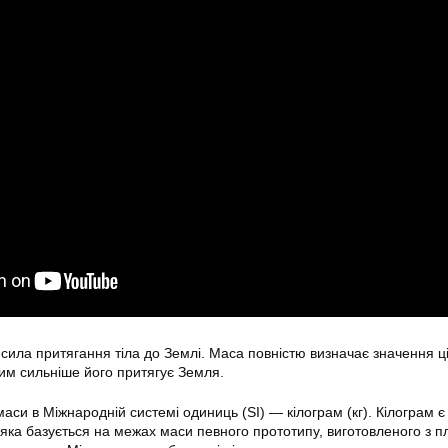
сила притягання тіла до Землі. Маса повністю визначає значення ці
тим сильніше його притягує Земля.
си в Міжнародній системі одиниць (SI) — кілограм (кг). Кілограм є
ка базується на межах маси певного прототипу, виготовленого з п