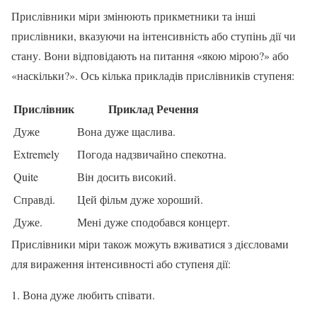
Прислівники міри змінюють прикметники та інші
прислівники, вказуючи на інтенсивність або ступінь дії чи
стану. Вони відповідають на питання «якою мірою?» або
«наскільки?». Ось кілька прикладів прислівників ступеня:
Прислівник
Приклад Речення
Дуже
Вона дуже щаслива.
Extremely
Погода надзвичайно спекотна.
Quite
Він досить високий.
Справді.
Цей фільм дуже хороший.
Дуже.
Мені дуже сподобався концерт.
Прислівники міри також можуть вживатися з дієсловами
для вираження інтенсивності або ступеня дії:
1. Вона
дуже
любить співати.