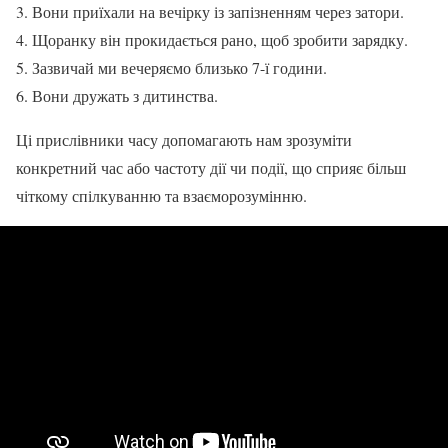
Вони приїхали на вечірку із запізненням через затори.
Щоранку він прокидається рано, щоб зробити зарядку.
Зазвичай ми вечеряємо близько 7-ї години.
Вони дружать з дитинства.
Ці прислівники часу допомагають нам зрозуміти
конкретний час або частоту дії чи події, що сприяє більш
чіткому спілкуванню та взаєморозумінню.