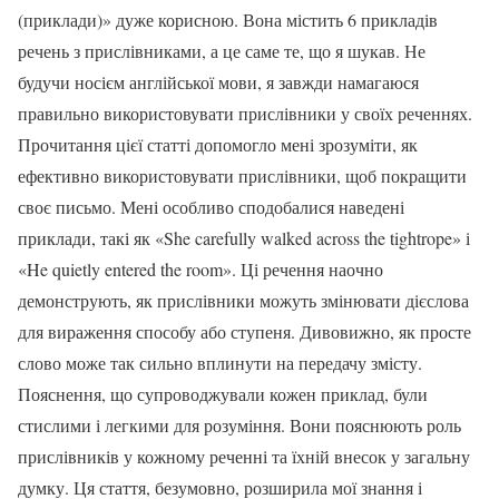
(приклади)» дуже корисною. Вона містить 6 прикладів
речень з прислівниками, а це саме те, що я шукав. Не
будучи носієм англійської мови, я завжди намагаюся
правильно використовувати прислівники у своїх реченнях.
Прочитання цієї статті допомогло мені зрозуміти, як
ефективно використовувати прислівники, щоб покращити
своє письмо. Мені особливо сподобалися наведені
приклади, такі як «She carefully walked across the tightrope» і
«He quietly entered the room». Ці речення наочно
демонструють, як прислівники можуть змінювати дієслова
для вираження способу або ступеня. Дивовижно, як просте
слово може так сильно вплинути на передачу змісту.
Пояснення, що супроводжували кожен приклад, були
стислими і легкими для розуміння. Вони пояснюють роль
прислівників у кожному реченні та їхній внесок у загальну
думку. Ця стаття, безумовно, розширила мої знання і