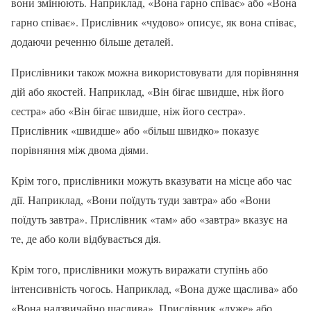
вони змінюють. Наприклад, «Вона гарно співає» або «Вона
гарно співає». Прислівник «чудово» описує, як вона співає,
додаючи реченню більше деталей.
Прислівники також можна використовувати для порівняння
дій або якостей. Наприклад, «Він бігає швидше, ніж його
сестра» або «Він бігає швидше, ніж його сестра».
Прислівник «швидше» або «більш швидко» показує
порівняння між двома діями.
Крім того, прислівники можуть вказувати на місце або час
дії. Наприклад, «Вони поїдуть туди завтра» або «Вони
поїдуть завтра». Прислівник «там» або «завтра» вказує на
те, де або коли відбувається дія.
Крім того, прислівники можуть виражати ступінь або
інтенсивність чогось. Наприклад, «Вона дуже щаслива» або
«Вона надзвичайно щаслива». Прислівник «дуже» або