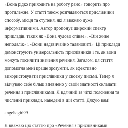
«Вона рідко приходить на роботу рано» говорить про
протилежне. У статті також розглядаються прислівники
способу, місця та ступеня, які я вважаю дуже
інформативними. Автор пропонує широкий спектр
прикладів, таких як «Вона чудово співає», «Він живе
неподалік» і «Вони надзвичайно талановиті». Ці приклади
демонструють універсальність прислівників і те, як вони
можуть посилити значення речення. Загалом, ця стаття
допомогла мені краще зрозуміти, як ефективно
використовувати прислівники у своєму письмі. Тепер я
відчуваю себе більш впевнено у своїй здатності складати
речення з прислівниками. Я вдячний за чіткі пояснення та
численні приклади, наведені в цій статті. Дякую вам!
angelicgirl99
Я вважаю цю статтю про «Речення з прислівниками