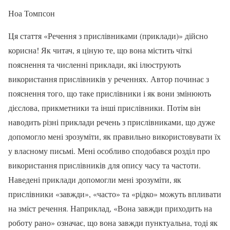
Ноа Томпсон
Ця стаття «Речення з прислівниками (приклади)» дійсно
корисна! Як читач, я ціную те, що вона містить чіткі
пояснення та численні приклади, які ілюструють
використання прислівників у реченнях. Автор починає з
пояснення того, що таке прислівники і як вони змінюють
дієслова, прикметники та інші прислівники. Потім він
наводить різні приклади речень з прислівниками, що дуже
допомогло мені зрозуміти, як правильно використовувати їх
у власному письмі. Мені особливо сподобався розділ про
використання прислівників для опису часу та частоти.
Наведені приклади допомогли мені зрозуміти, як
прислівники «завжди», «часто» та «рідко» можуть впливати
на зміст речення. Наприклад, «Вона завжди приходить на
роботу рано» означає, що вона завжди пунктуальна, тоді як