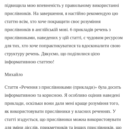
підвищила мою впевненість у правильному використанні
прислівників. На завершення, я настійно рекомендую цю
статтю всім, хто хоче покращити своє розуміння
прислівників в англійській мові. 6 прикладів речень з
прислівниками, наведених у цій статті, є чудовим ресурсом
для тих, хто хоче попрактикуватися та вдосконалити свою
структуру речень. Дякуємо, що поділилися цією
інформативною статтею!
Михайло
Стаття «Речення з прислівниками (приклади)» була досить
інформативною та корисною. Я особливо оцінив наведені
приклади, оскільки вони дали мені краще розуміння того,
як використовувати прислівники у власних реченнях. У
статті згадується, що прислівники можна використовувати
для зміни дієслів, прикметників та інших прислівників, що