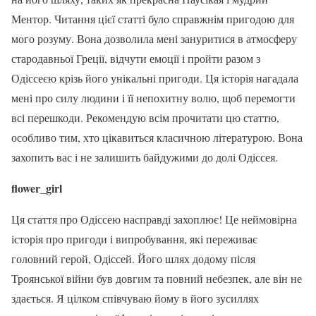
Ментор. Читання цієї статті було справжнім пригодою для
мого розуму. Вона дозволила мені зануритися в атмосферу
стародавньої Греції, відчути емоції і пройти разом з
Одіссеєю крізь його унікальні пригоди. Ця історія нагадала
мені про силу людини і її непохитну волю, щоб перемогти
всі перешкоди. Рекомендую всім прочитати цю статтю,
особливо тим, хто цікавиться класичною літературою. Вона
захопить вас і не залишить байдужими до долі Одіссея.
flower_girl
Ця стаття про Одіссею насправді захоплює! Це неймовірна
історія про пригоди і випробування, які переживає
головний герой, Одіссей. Його шлях додому після
Троянської війни був довгим та повний небезпек, але він не
здається. Я цілком співчуваю йому в його зусиллях