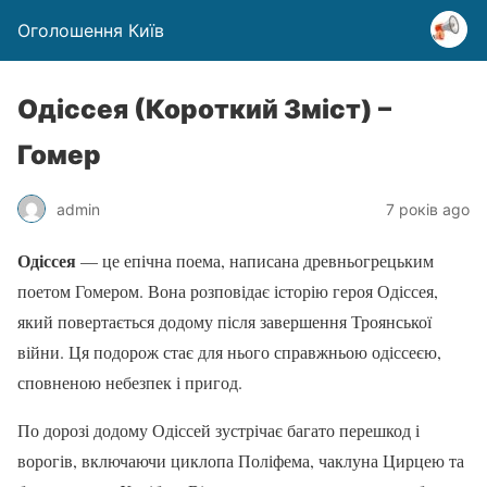
Оголошення Київ
Одіссея (Короткий Зміст) –
Гомер
admin
7 років ago
Одіссея
— це епічна поема, написана древньогрецьким
поетом Гомером. Вона розповідає історію героя Одіссея,
який повертається додому після завершення Троянської
війни. Ця подорож стає для нього справжньою одіссеєю,
сповненою небезпек і пригод.
По дорозі додому Одіссей зустрічає багато перешкод і
ворогів, включаючи циклопа Поліфема, чаклуна Цирцею та