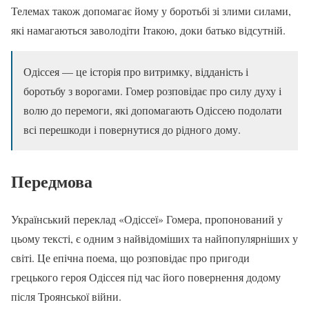
Телемах також допомагає йому у боротьбі зі злими силами,
які намагаються заволодіти Ітакою, доки батько відсутній.
Одіссея — це історія про витримку, відданість і
боротьбу з ворогами. Гомер розповідає про силу духу і
волю до перемоги, які допомагають Одіссею подолати
всі перешкоди і повернутися до рідного дому.
Передмова
Український переклад «Одіссеї» Гомера, пропонований у
цьому тексті, є одним з найвідоміших та найпопулярніших у
світі. Це епічна поема, що розповідає про пригоди
грецького героя Одіссея під час його повернення додому
після Троянської війни.