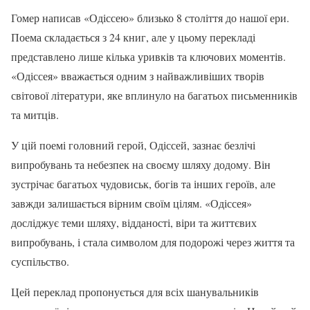
Гомер написав «Одіссею» близько 8 століття до нашої ери.
Поема складається з 24 книг, але у цьому перекладі
представлено лише кілька уривків та ключових моментів.
«Одіссея» вважається одним з найважливіших творів
світової літератури, яке вплинуло на багатьох письменників
та митців.
У цій поемі головний герой, Одіссей, зазнає безлічі
випробувань та небезпек на своєму шляху додому. Він
зустрічає багатьох чудовиськ, богів та інших героїв, але
завжди залишається вірним своїм цілям. «Одіссея»
досліджує теми шляху, відданості, віри та життєвих
випробувань, і стала символом для подорожі через життя та
суспільство.
Цей переклад пропонується для всіх шанувальників