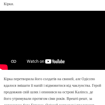
Кірки.
Кірка перетворила його солдатів на свиней, але Одіссею
вдалося змішати її напій і відмовитися від чаклунства. Герой
продовжив свій шлях і опинився на острові Каліпсо, де
його утримували протягом сіми років. Врешті-решт, за
допомогою бога Гермеса, Одіссей вирвався і продовжив