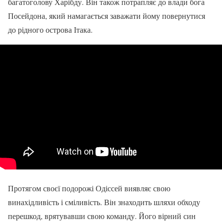
багатоголову Харібду. Він також потрапляє до влади бога
Посейдона, який намагається заважати йому повернутися
до рідного острова Ітака.
Протягом своєї подорожі Одіссей виявляє свою
винахідливість і сміливість. Він знаходить шляхи обходу
перешкод, врятувавши свою команду. Його вірний син