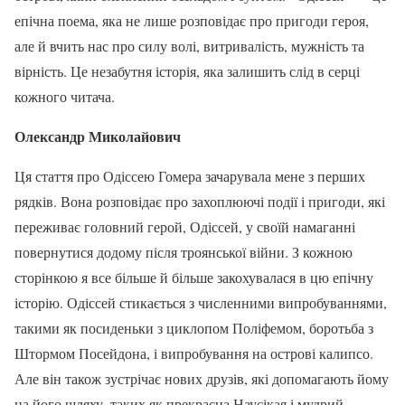
епічна поема, яка не лише розповідає про пригоди героя,
але й вчить нас про силу волі, витривалість, мужність та
вірність. Це незабутня історія, яка залишить слід в серці
кожного читача.
Олександр Миколайович
Ця стаття про Одіссею Гомера зачарувала мене з перших
рядків. Вона розповідає про захоплюючі події і пригоди, які
переживає головний герой, Одіссей, у своїй намаганні
повернутися додому після троянської війни. З кожною
сторінкою я все більше й більше закохувалася в цю епічну
історію. Одіссей стикається з численними випробуваннями,
такими як посиденьки з циклопом Поліфемом, боротьба з
Штормом Посейдона, і випробування на острові калипсо.
Але він також зустрічає нових друзів, які допомагають йому
на його шляху, таких як прекрасна Наусікая і мудрий