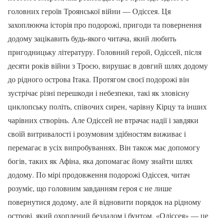
головних героїв Троянської війни — Одіссея. Ця
захоплююча історія про подорожі, пригоди та повернення
додому зацікавить будь-якого читача, який любить
пригодницьку літературу. Головний герой, Одіссей, після
десяти років війни з Троєю, вирушає в довгий шлях додому
до рідного острова Ітака. Протягом своєї подорожі він
зустрічає різні перешкоди і небезпеки, такі як зловісну
циклопську політь, співочих сирен, чарівну Кірцу та інших
чарівних створінь. Але Одіссей не втрачає надії і завдяки
своїй витривалості і розумовим здібностям виживає і
перемагає в усіх випробуваннях. Він також має допомогу
богів, таких як Афіна, яка допомагає йому знайти шлях
додому. По мірі продовження подорожі Одіссея, читач
розуміє, що головним завданням героя є не лише
повернутися додому, але й відновити порядок на рідному
острові, який охоплений безладом і бунтом. «Одіссея» — це