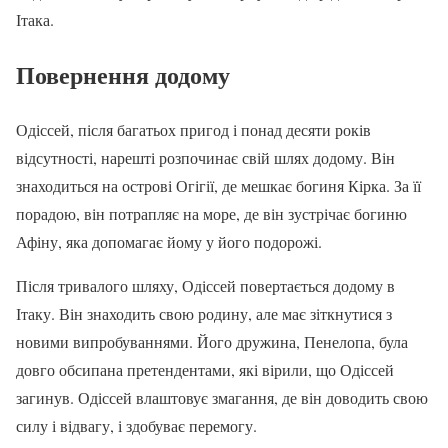
Ітака.
Повернення додому
Одіссей, після багатьох пригод і понад десяти років
відсутності, нарешті розпочинає свій шлях додому. Він
знаходиться на острові Огігії, де мешкає богиня Кірка. За її
порадою, він потрапляє на море, де він зустрічає богиню
Афіну, яка допомагає йому у його подорожі.
Після тривалого шляху, Одіссей повертається додому в
Ітаку. Він знаходить свою родину, але має зіткнутися з
новими випробуваннями. Його дружина, Пенелопа, була
довго обсипана претендентами, які вірили, що Одіссей
загинув. Одіссей влаштовує змагання, де він доводить свою
силу і відвагу, і здобуває перемогу.