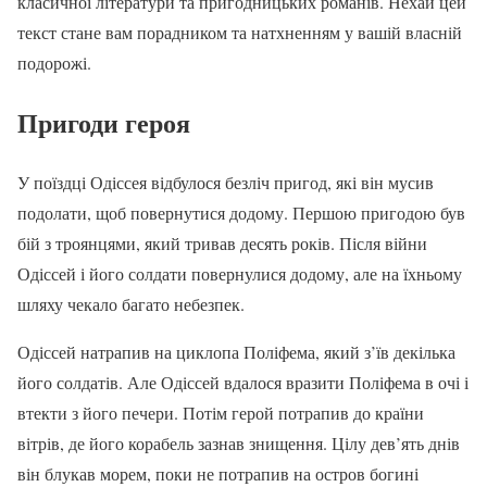
класичної літератури та пригодницьких романів. Нехай цей
текст стане вам порадником та натхненням у вашій власній
подорожі.
Пригоди героя
У поїздці Одіссея відбулося безліч пригод, які він мусив
подолати, щоб повернутися додому. Першою пригодою був
бій з троянцями, який тривав десять років. Після війни
Одіссей і його солдати повернулися додому, але на їхньому
шляху чекало багато небезпек.
Одіссей натрапив на циклопа Поліфема, який з’їв декілька
його солдатів. Але Одіссей вдалося вразити Поліфема в очі і
втекти з його печери. Потім герой потрапив до країни
вітрів, де його корабель зазнав знищення. Цілу дев’ять днів
він блукав морем, поки не потрапив на остров богині