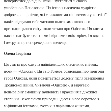
повернутися до рідної Ітаки і зустрітися зі своєю
улюбленою Пенелопою. Ця історія насичена мудрістю,
добротою і вірністю, які є важливими цінностями у житті. Я
навіть відчуваю себе часткою цього захоплюючого
пригодницького світу, коли читаю про Одіссею. Ця книга
навчає нас бути сильними і вірними своїм мріям, і я вдячна
Гомеру за це неперевершене шедевр.
Олена Ігорівна
Ця стаття про одну із найвідоміших класичних епічних
поем — «Одіссея». Ця твір Гомера розповідає про пригоди
героя Одіссея, який повертається додому після завершення
Троянської війни. Читаючи «Одіссею», я відчуваю
неймовірну емоційну залповість і враження від кожної
сторінки. Захоплюючі пригоди Одіссея, його боротьба з
міфічними істотами, зустрічі з чарівними жінками,