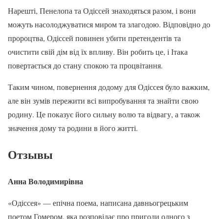
Нарешті, Пенелопа та Одіссей знаходяться разом, і вони
можуть насолоджуватися миром та злагодою. Відповідно до
пророцтва, Одіссей повинен убити претендентів та
очистити свій дім від їх впливу. Він робить це, і Ітака
повертається до стану спокою та процвітання.
Таким чином, повернення додому для Одіссея було важким,
але він зумів пережити всі випробування та знайти свою
родину. Це показує його сильну волю та відвагу, а також
значення дому та родини в його житті.
Отзывы
Анна Володимирівна
«Одіссея» — епічна поема, написана давньогрецьким
поетом Гомером, яка розповідає про пригоди одного з