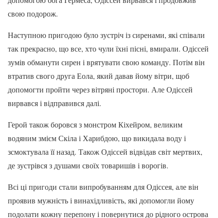
свою подорож.
Наступною пригодою було зустріч із сиренами, які співали
так прекрасно, що все, хто чули їхні пісні, вмирали. Одіссей
зумів обманути сирен і врятувати свою команду. Потім він
втратив свого друга Еола, який давав йому вітри, щоб
допомогти пройти через вітряні простори. Але Одіссей
вирвався і відправився далі.
Герой також боровся з монстром Кіхейром, великим
водяним змієм Скіла і Харибдою, що викидала воду і
зсмоктувала її назад. Також Одіссей відвідав світ мертвих,
де зустрівся з душами своїх товаришів і ворогів.
Всі ці пригоди стали випробуванням для Одіссея, але він
проявив мужність і винахідливість, які допомогли йому
подолати кожну перепону і повернутися до рідного острова