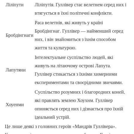
Ліліпути
Ліліпутія. Гуллівер стає велетнем серед них і
втягується в їхні політичні конфлікти.
Раса велетнів, які живуть у країні
Бробдінгнаг. Гуллівер — найменший серед
Бробдінгнаги
них, і він знайомиться з їхнім способом
життя та культурою.
Інтелектуальне суспільство людей, які
живуть на літаючому острові Лапута.
Лапутяни
Гуллівер стикається з їхніми химерними
експериментами та своєрідними звичаями.
Суспільство розумних і благородних коней,
які правлять землею Хоухнм. Гуллівер
Хоуенми
опиняється серед них і дізнається про їхній
ідеальний устрій.
Це лише деякі з головних героїв «Мандрів Гуллівера».