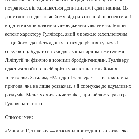
потрапляє, він залишається допитливим і адаптивним. Ця
допитливість дозволяє йому відкривати нові перспективи і
кидати виклик власним упередженим уявленням. Інший
аспект характеру Гуллівера, який я вважаю захоплюючим,
— це його здатність адаптуватися до різних культур і
середовищ. Будь то взаємодія з мініатюрними жителями
Ліліпутії чи фізично високими бробдінгенцями, Гулліверу
вдається знайти спосіб орієнтуватися на незнайомих
територіях. Загалом, «Мандри Гуллівера» — це захоплива
пригода, яка не лише розважає, а й спонукає до вдумливих
роздумів. Мене, як читача-чоловіка, приваблює характер
Гуллівера та його
Список імен:
«Мандри Гуллівера» — класична пригодницька казка, яка