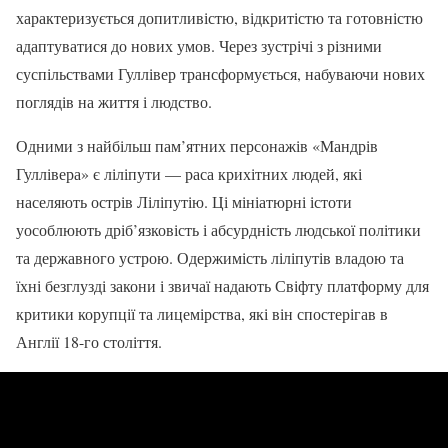
характеризується допитливістю, відкритістю та готовністю
адаптуватися до нових умов. Через зустрічі з різними
суспільствами Гуллівер трансформується, набуваючи нових
поглядів на життя і людство.
Одними з найбільш пам’ятних персонажів «Мандрів
Гуллівера» є ліліпути — раса крихітних людей, які
населяють острів Ліліпутію. Ці мініатюрні істоти
уособлюють дріб’язковість і абсурдність людської політики
та державного устрою. Одержимість ліліпутів владою та
їхні безглузді закони і звичаї надають Свіфту платформу для
критики корупції та лицемірства, які він спостерігав в
Англії 18-го століття.