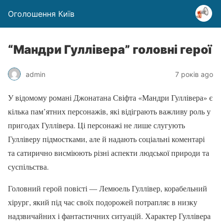
Оголошення Київ
“Мандри Гуллівера” головні герої
admin
7 років ago
У відомому романі Джонатана Свіфта «Мандри Гуллівера» є
кілька пам’ятних персонажів, які відіграють важливу роль у
пригодах Гуллівера. Ці персонажі не лише слугують
Гулліверу підмостками, але й надають соціальні коментарі
та сатирично висміюють різні аспекти людської природи та
суспільства.
Головний герой повісті — Лемюель Гуллівер, корабельний
хірург, який під час своїх подорожей потрапляє в низку
надзвичайних і фантастичних ситуацій. Характер Гуллівера