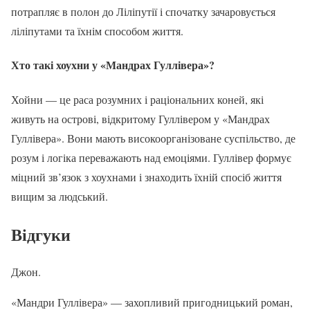
потрапляє в полон до Ліліпутії і спочатку зачаровується
ліліпутами та їхнім способом життя.
Хто такі хоухни у «Мандрах Гуллівера»?
Хойни — це раса розумних і раціональних коней, які
живуть на острові, відкритому Гуллівером у «Мандрах
Гуллівера». Вони мають високоорганізоване суспільство, де
розум і логіка переважають над емоціями. Гуллівер формує
міцний зв’язок з хоухнами і знаходить їхній спосіб життя
вищим за людський.
Відгуки
Джон.
«Мандри Гуллівера» — захопливий пригодницький роман,