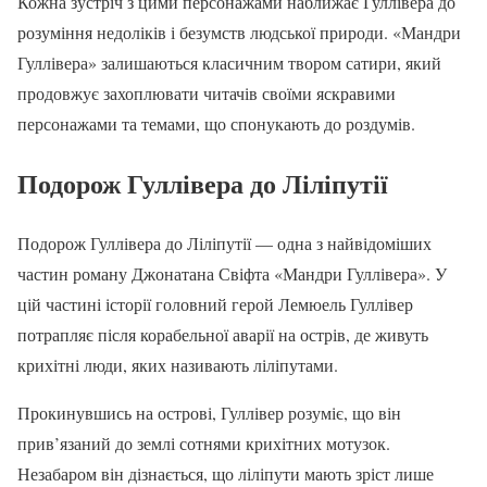
Кожна зустріч з цими персонажами наближає Гуллівера до
розуміння недоліків і безумств людської природи. «Мандри
Гуллівера» залишаються класичним твором сатири, який
продовжує захоплювати читачів своїми яскравими
персонажами та темами, що спонукають до роздумів.
Подорож Гуллівера до Ліліпутії
Подорож Гуллівера до Ліліпутії — одна з найвідоміших
частин роману Джонатана Свіфта «Мандри Гуллівера». У
цій частині історії головний герой Лемюель Гуллівер
потрапляє після корабельної аварії на острів, де живуть
крихітні люди, яких називають ліліпутами.
Прокинувшись на острові, Гуллівер розуміє, що він
прив’язаний до землі сотнями крихітних мотузок.
Незабаром він дізнається, що ліліпути мають зріст лише