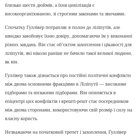
близько шести дюймів, а їхня цивілізація є
високоорганізованою, зі строгими законами та звичаями.
Спочатку Гуллівер потрапляє в полон до ліліпутів, але
швидко завойовує їхню довіру, допомагаючи їм у виконанні
різних завдань. Він стає об’єктом захоплення і цікавості для
ліліпутів, які ніколи раніше не бачили такої великої людини,
як він.
Гуллівер також дізнається про постійні політичні конфлікти
між двома основними фракціями в Ліліпутії — високими
підборами та низькими підборами. Він опиняється в
епіцентрі цих конфліктів і врешті-решт стає посередником
між двома сторонами, використовуючи свій розмір і силу на
власну користь.
Незважаючи на початковий трепет і захоплення, Гуллівер