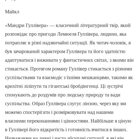
Майкл
«Мандри Гуллівера» — класичний літературний твір, який
розповідає про пригоди Лемюеля Гуллівера, людини, яка
потрапляє в різні надзвичайні ситуації. Як читач-чоловік, я
був зачарований характером Гуллівера та його здатністю
адаптуватися і виживати у фантастичних світах, з якими він
стикається. Протягом роману Гуллівер стикається з різними
суспільствами та взаємодіє з їхніми мешканцями, такими як
крихітні ліліпути та гігантські бробдінгенці. Ці зустрічі
спонукають до роздумів про людську природу та вади
суспільства. Образ Гуллівера слугує лінзою, через яку ми
можемо спостерігати і розмірковувати над нашими
власними переконаннями і цінностями. Найбільше я ціную
в Гуллівері його відкритість і готовність вчитися в інших.
Незважаючи на дивні і часто абсурдні ситуації, в які він