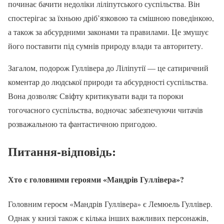
починає бачити недоліки ліліпутського суспільства. Він
спостерігає за їхньою дріб’язковою та смішною поведінкою,
а також за абсурдними законами та правилами. Це змушує
його поставити під сумнів природу влади та авторитету.
Загалом, подорож Гуллівера до Ліліпутії — це сатиричний
коментар до людської природи та абсурдності суспільства.
Вона дозволяє Свіфту критикувати вади та пороки
тогочасного суспільства, водночас забезпечуючи читачів
розважальною та фантастичною пригодою.
Питання-відповідь:
Хто є головними героями «Мандрів Гуллівера»?
Головним героєм «Мандрів Гуллівера» є Лемюель Гуллівер.
Однак у книзі також є кілька інших важливих персонажів,