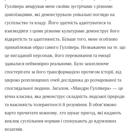
Гуллівера зачарував мене своїми зустрічами з різними
цивілізаціями, які демонстрували унікальні погляди на
суспільство та владу. Його здатність адаптуватися та
взаємодіяти з цими різними культурами демонструє його
відкритість та адаптивність. Більше того, мене особливо
приваблював образ самого Гуллівера. Незважаючи на те, що
це вигаданий персонаж, його переживання та емоції
здавалися неймовірно реальними. Було захоплююче
спостерігати за його трансформацією протягом історії, від
широко розплющених очей дослідника до розчарованої та
споглядальної людини. Загалом, «Мандри Гуллівера» — це
вічна класика, яка демонструє складність людської природи
та важливість толерантності й розуміння. Її обов’язково
варто прочитати кожному, хто шукає пригод, які кидають
виклик суспільним нормам і спонукають до вдумливих
роздумів.