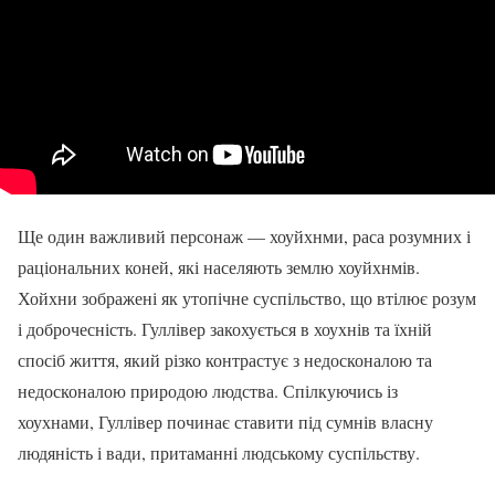
Ще один важливий персонаж — хоуйхнми, раса розумних і
раціональних коней, які населяють землю хоуйхнмів.
Хойхни зображені як утопічне суспільство, що втілює розум
і доброчесність. Гуллівер закохується в хоухнів та їхній
спосіб життя, який різко контрастує з недосконалою та
недосконалою природою людства. Спілкуючись із
хоухнами, Гуллівер починає ставити під сумнів власну
людяність і вади, притаманні людському суспільству.