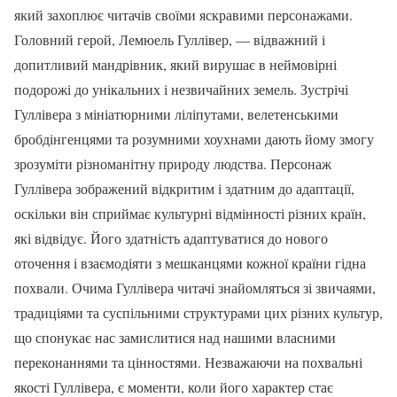
який захоплює читачів своїми яскравими персонажами.
Головний герой, Лемюель Гуллівер, — відважний і
допитливий мандрівник, який вирушає в неймовірні
подорожі до унікальних і незвичайних земель. Зустрічі
Гуллівера з мініатюрними ліліпутами, велетенськими
бробдінгенцями та розумними хоухнами дають йому змогу
зрозуміти різноманітну природу людства. Персонаж
Гуллівера зображений відкритим і здатним до адаптації,
оскільки він сприймає культурні відмінності різних країн,
які відвідує. Його здатність адаптуватися до нового
оточення і взаємодіяти з мешканцями кожної країни гідна
похвали. Очима Гуллівера читачі знайомляться зі звичаями,
традиціями та суспільними структурами цих різних культур,
що спонукає нас замислитися над нашими власними
переконаннями та цінностями. Незважаючи на похвальні
якості Гуллівера, є моменти, коли його характер стає