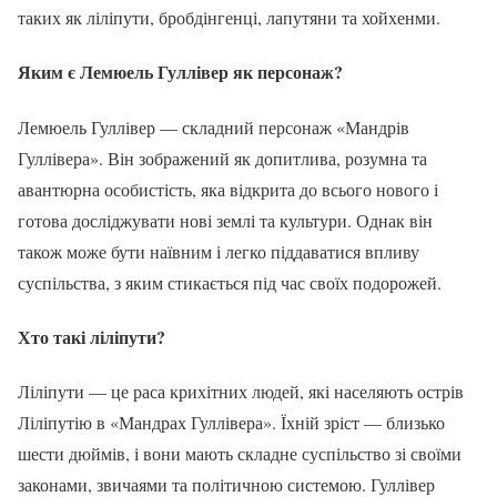
таких як ліліпути, бробдінгенці, лапутяни та хойхенми.
Яким є Лемюель Гуллівер як персонаж?
Лемюель Гуллівер — складний персонаж «Мандрів
Гуллівера». Він зображений як допитлива, розумна та
авантюрна особистість, яка відкрита до всього нового і
готова досліджувати нові землі та культури. Однак він
також може бути наївним і легко піддаватися впливу
суспільства, з яким стикається під час своїх подорожей.
Хто такі ліліпути?
Ліліпути — це раса крихітних людей, які населяють острів
Ліліпутію в «Мандрах Гуллівера». Їхній зріст — близько
шести дюймів, і вони мають складне суспільство зі своїми
законами, звичаями та політичною системою. Гуллівер