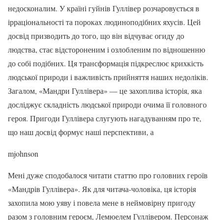
недосконалим. У країні гуйнів Гуллівер розчаровується в
ірраціональності та пороках людиноподібних яхусів. Цей
досвід призводить до того, що він відчуває огиду до
людства, стає відстороненим і озлобленим по відношенню
до собі подібних. Ця трансформація підкреслює крихкість
людської природи і важливість прийняття наших недоліків.
Загалом, «Мандри Гуллівера» — це захоплива історія, яка
досліджує складність людської природи очима її головного
героя. Пригоди Гуллівера слугують нагадуванням про те,
що наш досвід формує наші перспективи, а
mjohnson
Мені дуже сподобалося читати статтю про головних героїв
«Мандрів Гуллівера». Як для читача-чоловіка, ця історія
захопила мою уяву і повела мене в неймовірну пригоду
разом з головним героєм, Лемюелем Гуллівером. Персонаж