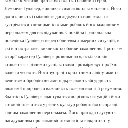
захоплює читачів протягом століть. Головний герой,
Лемюель Гуллівер, викликає симпатію та захоплення. Його
допитливість і сміливість досліджувати нові землі та
зустрічатися з дивними істотами роблять його захопливим
персонажем для наслідування. Спокійна і раціональна
поведінка Гуллівера перед обличчям химерних ситуацій, в
які він потрапляє, викликає особливе захоплення. Протягом
історії характер Гуллівера розвивається, оскільки він
стикається з різними суспільствами і розмірковує про їхні
вади та чесноти. Його зустрічі з крихітними ліліпутами та
велетнями-бробдінгнегами підкреслюють абсурдність
людської природи та важливість толерантності й розуміння.
Здатність Гуллівера адаптуватися до різних ситуацій і його
готовність вчитися у різних культур роблять його справді
гідним захоплення персонажем. Його пригоди слугують
нагадуванням про важливість емпатії та відкритості у