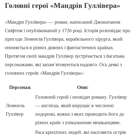
Головні герої «Мандрів Гуллівера»
«Мандри Гуллівера» — роман, написаний Джонатаном
Свіфтом і опублікований у 1726 році. Історія розповідає про
пригоди Лемюеля Гуллівера, корабельного хірурга, який
опиняється в різних дивних і фантастичних країнах.
Протягом своїх мандрів Гуллівер зустрічається з багатьма
персонажами, які запам’ятовуються надовго. Ось деякі з
головних героїв «Мандрів Гуллівера»:
Персонаж
Опис
Головний герой і оповідач роману. Гуллівер
Лемюель
— англієць, який вирушає в численні
Гуллівер
подорожі, кожна з яких приводить його до
різних країн з унікальними мешканцями.
Раса крихітних людей, які населяють острів