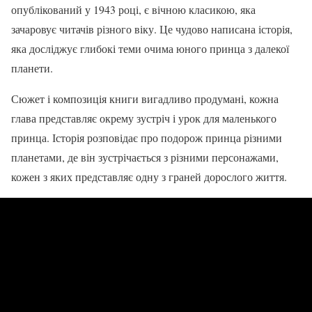
опублікований у 1943 році, є вічною класикою, яка
зачаровує читачів різного віку. Це чудово написана історія,
яка досліджує глибокі теми очима юного принца з далекої
планети.
Сюжет і композиція книги вигадливо продумані, кожна
глава представляє окрему зустріч і урок для маленького
принца. Історія розповідає про подорож принца різними
планетами, де він зустрічається з різними персонажами,
кожен з яких представляє одну з граней дорослого життя.