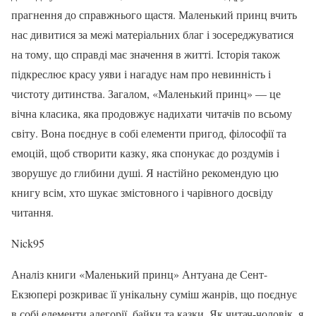
прагнення до справжнього щастя. Маленький принц вчить
нас дивитися за межі матеріальних благ і зосереджуватися
на тому, що справді має значення в житті. Історія також
підкреслює красу уяви і нагадує нам про невинність і
чистоту дитинства. Загалом, «Маленький принц» — це
вічна класика, яка продовжує надихати читачів по всьому
світу. Вона поєднує в собі елементи пригод, філософії та
емоцій, щоб створити казку, яка спонукає до роздумів і
зворушує до глибини душі. Я настійно рекомендую цю
книгу всім, хто шукає змістовного і чарівного досвіду
читання.
Nick95
Аналіз книги «Маленький принц» Антуана де Сент-
Екзюпері розкриває її унікальну суміш жанрів, що поєднує
в собі елементи алегорії, байки та казки. Як читач-чоловік, я