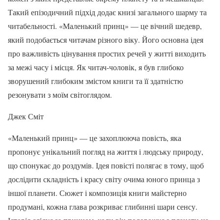
Такий епізодичний підхід додає книзі загального шарму та
читабельності. «Маленький принц» — це вічний шедевр,
який подобається читачам різного віку. Його основна ідея
про важливість цінування простих речей у житті виходить
за межі часу і місця. Як читач-чоловік, я був глибоко
зворушений глибоким змістом книги та її здатністю
резонувати з моїм світоглядом.
Джек Сміт
«Маленький принц» — це захоплююча повість, яка
пропонує унікальний погляд на життя і людську природу,
що спонукає до роздумів. Ідея повісті полягає в тому, щоб
дослідити складність і красу світу очима юного принца з
іншої планети. Сюжет і композиція книги майстерно
продумані, кожна глава розкриває глибинні шари сенсу.