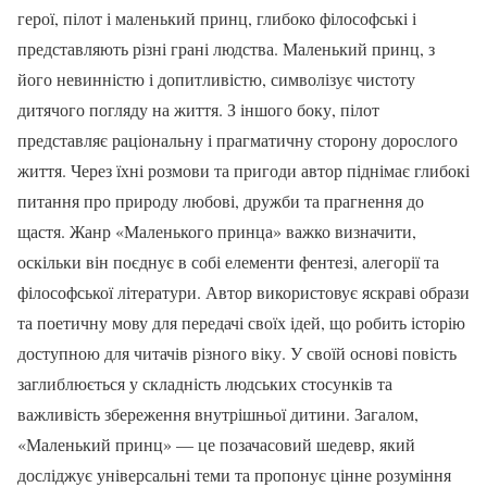
герої, пілот і маленький принц, глибоко філософські і
представляють різні грані людства. Маленький принц, з
його невинністю і допитливістю, символізує чистоту
дитячого погляду на життя. З іншого боку, пілот
представляє раціональну і прагматичну сторону дорослого
життя. Через їхні розмови та пригоди автор піднімає глибокі
питання про природу любові, дружби та прагнення до
щастя. Жанр «Маленького принца» важко визначити,
оскільки він поєднує в собі елементи фентезі, алегорії та
філософської літератури. Автор використовує яскраві образи
та поетичну мову для передачі своїх ідей, що робить історію
доступною для читачів різного віку. У своїй основі повість
заглиблюється у складність людських стосунків та
важливість збереження внутрішньої дитини. Загалом,
«Маленький принц» — це позачасовий шедевр, який
досліджує універсальні теми та пропонує цінне розуміння