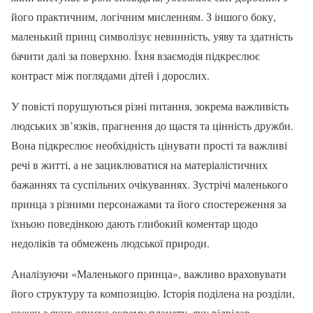
його практичним, логічним мисленням. З іншого боку,
маленький принц символізує невинність, уяву та здатність
бачити далі за поверхню. Їхня взаємодія підкреслює
контраст між поглядами дітей і дорослих.
У повісті порушуються різні питання, зокрема важливість
людських зв’язків, прагнення до щастя та цінність дружби.
Вона підкреслює необхідність цінувати прості та важливі
речі в житті, а не зациклюватися на матеріалістичних
бажаннях та суспільних очікуваннях. Зустрічі маленького
принца з різними персонажами та його спостереження за
їхньою поведінкою дають глибокий коментар щодо
недоліків та обмежень людської природи.
Аналізуючи «Маленького принца», важливо враховувати
його структуру та композицію. Історія поділена на розділи,
кожен з яких описує окрему планету, яку відвідав