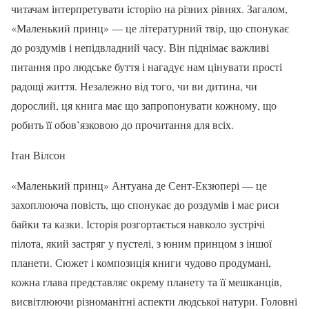
читачам інтерпретувати історію на різних рівнях. Загалом,
«Маленький принц» — це літературний твір, що спонукає
до роздумів і непідвладний часу. Він піднімає важливі
питання про людське буття і нагадує нам цінувати прості
радощі життя. Незалежно від того, чи ви дитина, чи
дорослий, ця книга має що запропонувати кожному, що
робить її обов’язковою до прочитання для всіх.
Ітан Вілсон
«Маленький принц» Антуана де Сент-Екзюпері — це
захоплююча повість, що спонукає до роздумів і має риси
байки та казки. Історія розгортається навколо зустрічі
пілота, який застряг у пустелі, з юним принцом з іншої
планети. Сюжет і композиція книги чудово продумані,
кожна глава представляє окрему планету та її мешканців,
висвітлюючи різноманітні аспекти людської натури. Головні