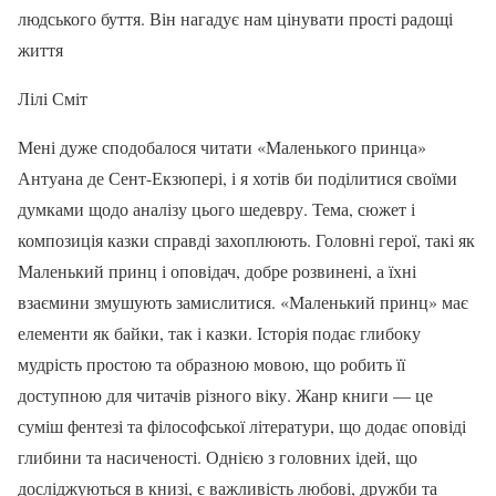
людського буття. Він нагадує нам цінувати прості радощі
життя
Лілі Сміт
Мені дуже сподобалося читати «Маленького принца»
Антуана де Сент-Екзюпері, і я хотів би поділитися своїми
думками щодо аналізу цього шедевру. Тема, сюжет і
композиція казки справді захоплюють. Головні герої, такі як
Маленький принц і оповідач, добре розвинені, а їхні
взаємини змушують замислитися. «Маленький принц» має
елементи як байки, так і казки. Історія подає глибоку
мудрість простою та образною мовою, що робить її
доступною для читачів різного віку. Жанр книги — це
суміш фентезі та філософської літератури, що додає оповіді
глибини та насиченості. Однією з головних ідей, що
досліджуються в книзі, є важливість любові, дружби та