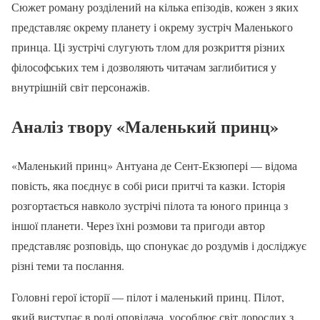
Сюжет роману розділений на кілька епізодів, кожен з яких
представляє окрему планету і окрему зустріч Маленького
принца. Ці зустрічі слугують тлом для розкриття різних
філософських тем і дозволяють читачам заглибитися у
внутрішній світ персонажів.
Аналіз твору «Маленький принц»
«Маленький принц» Антуана де Сент-Екзюпері — відома
повість, яка поєднує в собі риси притчі та казки. Історія
розгортається навколо зустрічі пілота та юного принца з
іншої планети. Через їхні розмови та пригоди автор
представляє розповідь, що спонукає до роздумів і досліджує
різні теми та послання.
Головні герої історії — пілот і маленький принц. Пілот,
який виступає в ролі оповідача, уособлює світ дорослих з