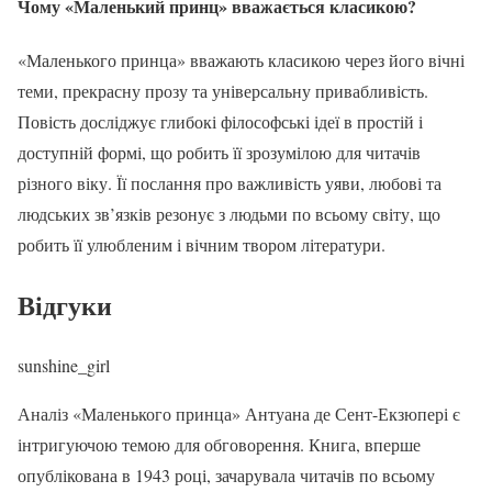
Чому «Маленький принц» вважається класикою?
«Маленького принца» вважають класикою через його вічні
теми, прекрасну прозу та універсальну привабливість.
Повість досліджує глибокі філософські ідеї в простій і
доступній формі, що робить її зрозумілою для читачів
різного віку. Її послання про важливість уяви, любові та
людських зв’язків резонує з людьми по всьому світу, що
робить її улюбленим і вічним твором літератури.
Відгуки
sunshine_girl
Аналіз «Маленького принца» Антуана де Сент-Екзюпері є
інтригуючою темою для обговорення. Книга, вперше
опублікована в 1943 році, зачарувала читачів по всьому