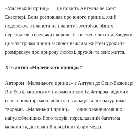
«Маленький принц» — це повість Антуана де Сент-
Екзюпері. Вона розповідає про юного принца, який
подорожує з планети на планету і зустрічає різних
персонажів, серед яких король, бізнесмен і лисиця. Завдяки
цим зустрічам принц засвоює важливі життєві уроки та
розмірковує про природу любові, дружби та сенс життя.
Хто автор «Маленького принца»?
Автором «Маленького принца» є Антуан де Сент-Екзюпері.
Він був французьким письменником і авіатором, відомим
своєю новаторською роботою в авіації та літературними
творами. «Маленький принц» — один з найвідоміших і
найулюбленіших його творів, перекладений багатьма
мовами і адаптований для різних форм медіа.