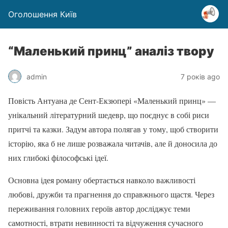
Оголошення Київ
“Маленький принц” аналіз твору
admin
7 років ago
Повість Антуана де Сент-Екзюпері «Маленький принц» —
унікальний літературний шедевр, що поєднує в собі риси
притчі та казки. Задум автора полягав у тому, щоб створити
історію, яка б не лише розважала читачів, але й доносила до
них глибокі філософські ідеї.
Основна ідея роману обертається навколо важливості
любові, дружби та прагнення до справжнього щастя. Через
переживання головних героїв автор досліджує теми
самотності, втрати невинності та відчуження сучасного