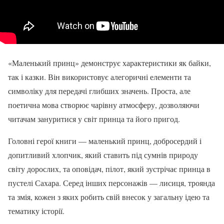
«Маленький принц» демонструє характеристики як байки,
так і казки. Він використовує алегоричні елементи та
символіку для передачі глибших значень. Проста, але
поетична мова створює чарівну атмосферу, дозволяючи
читачам зануритися у світ принца та його пригод.
Головні герої книги — маленький принц, добросердий і
допитливий хлопчик, який ставить під сумнів природу
світу дорослих, та оповідач, пілот, який зустрічає принца в
пустелі Сахара. Серед інших персонажів — лисиця, троянда
та змія, кожен з яких робить свій внесок у загальну ідею та
тематику історії.