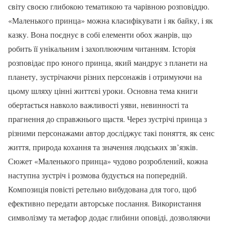
світу своєю глибокою тематикою та чарівною розповіддю.
«Маленького принца» можна класифікувати і як байку, і як
казку. Вона поєднує в собі елементи обох жанрів, що
робить її унікальним і захоплюючим читанням. Історія
розповідає про юного принца, який мандрує з планети на
планету, зустрічаючи різних персонажів і отримуючи на
цьому шляху цінні життєві уроки. Основна тема книги
обертається навколо важливості уяви, невинності та
прагнення до справжнього щастя. Через зустрічі принца з
різними персонажами автор досліджує такі поняття, як сенс
життя, природа кохання та значення людських зв’язків.
Сюжет «Маленького принца» чудово розроблений, кожна
наступна зустріч і розмова будується на попередній.
Композиція повісті ретельно вибудована для того, щоб
ефективно передати авторське послання. Використання
символізму та метафор додає глибини оповіді, дозволяючи