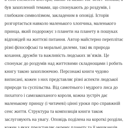
був захоплений темами, що спонукають до роздумів, і
глибоким символізмом, закладеним в оповіді. Історія
розгортається навколо маленького хлопчика, маленького
принца, який подорожує з планети на планету в пошуках
відповідей на життєві питання. Автор майстерно переплітає
різні філософські та моральні дилеми, такі як природа
кохання, дружби та важливість людських зв’язків. Це
спонукає до роздумів над життєвими складнощами і робить
книгу такою захоплюючою. Персонажі книги чудово
виписані, кожен з них представляє різні аспекти людської
природи та суспільства. Від самотнього і мудрого лиса до
пихатого і самозакоханого короля, кожна зустріч дає
маленькому принцу (і читачеві) цінні уроки про справжній
сенс життя. Структура та композиція книги також
заслуговують на увагу. Оповідь поділена на короткі розділи,
кожен з яких представляє окрему планету та її мешканців.