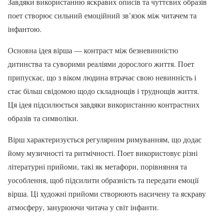
Завдяки використанню яскравих описів та чуттєвих образів
поет створює сильний емоційний зв’язок між читачем та
інфантою.
Основна ідея вірша — контраст між безневинністю
дитинства та суворими реаліями дорослого життя. Поет
припускає, що з віком людина втрачає свою невинність і
стає більш свідомою щодо складнощів і труднощів життя.
Ця ідея підсилюється завдяки використанню контрастних
образів та символіки.
Вірш характеризується регулярним римуванням, що додає
йому музичності та ритмічності. Поет використовує різні
літературні прийоми, такі як метафори, порівняння та
уособлення, щоб підсилити образність та передати емоції
вірша. Ці художні прийоми створюють насичену та яскраву
атмосферу, занурюючи читача у світ інфанти.