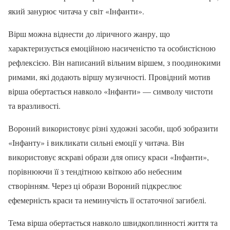
який занурює читача у світ «Інфанти».
Вірш можна віднести до ліричного жанру, що
характеризується емоційною насиченістю та особистісною
рефлексією. Він написаний вільним віршем, з поодинокими
римами, які додають віршу музичності. Провідний мотив
вірша обертається навколо «Інфанти» — символу чистоти
та вразливості.
Вороний використовує різні художні засоби, щоб зобразити
«Інфанту» і викликати сильні емоції у читача. Він
використовує яскраві образи для опису краси «Інфанти»,
порівнюючи її з тендітною квіткою або небесним
створінням. Через ці образи Вороний підкреслює
ефемерність краси та неминучість її остаточної загибелі.
Тема вірша обертається навколо швидкоплинності життя та