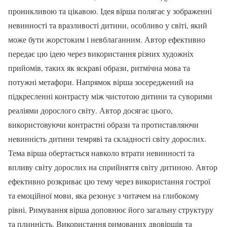
проникливою та цікавою. Ідея вірша полягає у зображенні
невинності та вразливості дитини, особливо у світі, який
може бути жорстоким і невблаганним. Автор ефективно
передає цю ідею через використання різних художніх
прийомів, таких як яскраві образи, ритмічна мова та
потужні метафори. Напрямок вірша зосереджений на
підкресленні контрасту між чистотою дитини та суворими
реаліями дорослого світу. Автор досягає цього,
використовуючи контрастні образи та протиставляючи
невинність дитини темряві та складності світу дорослих.
Тема вірша обертається навколо втрати невинності та
впливу світу дорослих на сприйняття світу дитиною. Автор
ефективно розкриває цю тему через використання гострої
та емоційної мови, яка резонує з читачем на глибокому
рівні. Римування вірша доповнює його загальну структуру
та плинність. Використання римованих двовіршів та