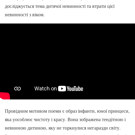
досліджується тема дитячої невинності та втрати цієї
невинності з віком.
Провідним мотивом поеми є образ інфанти, юної принцеси,
яка уособлює чистоту і красу. Вона зображена тендітною і
невинною дитиною, яку не торкнулися негаразди світу.