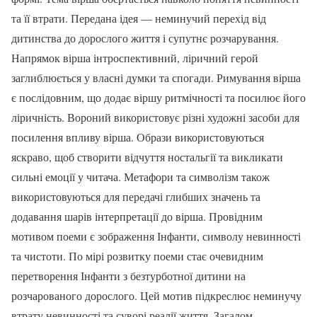
та її втрати. Передана ідея — неминучий перехід від
дитинства до дорослого життя і супутнє розчарування.
Напрямок вірша інтроспективний, ліричний герой
заглиблюється у власні думки та спогади. Римування вірша
є послідовним, що додає віршу ритмічності та посилює його
ліричність. Вороний використовує різні художні засоби для
посилення впливу вірша. Образи використовуються
яскраво, щоб створити відчуття ностальгії та викликати
сильні емоції у читача. Метафори та символізм також
використовуються для передачі глибших значень та
додавання шарів інтерпретації до вірша. Провідним
мотивом поеми є зображення Інфанти, символу невинності
та чистоти. По мірі розвитку поеми стає очевидним
перетворення Інфанти з безтурботної дитини на
розчарованого дорослого. Цей мотив підкреслює неминучу
втрату невинності та суворі реалії життя. Загалом,