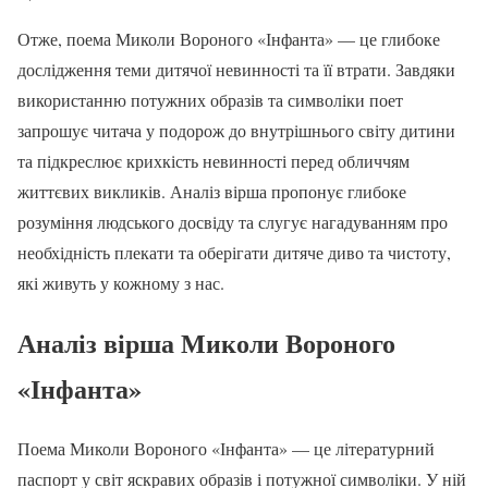
Отже, поема Миколи Вороного «Інфанта» — це глибоке
дослідження теми дитячої невинності та її втрати. Завдяки
використанню потужних образів та символіки поет
запрошує читача у подорож до внутрішнього світу дитини
та підкреслює крихкість невинності перед обличчям
життєвих викликів. Аналіз вірша пропонує глибоке
розуміння людського досвіду та слугує нагадуванням про
необхідність плекати та оберігати дитяче диво та чистоту,
які живуть у кожному з нас.
Аналіз вірша Миколи Вороного
«Інфанта»
Поема Миколи Вороного «Інфанта» — це літературний
паспорт у світ яскравих образів і потужної символіки. У ній