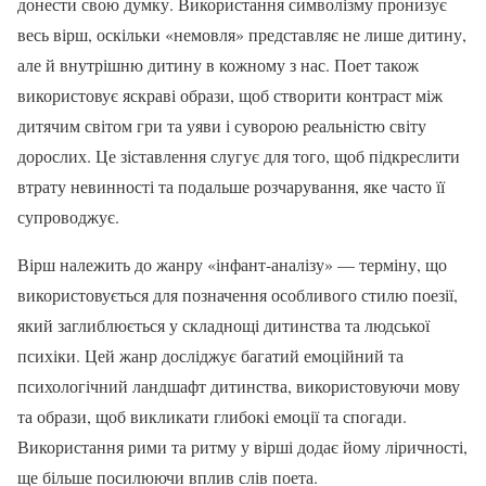
донести свою думку. Використання символізму пронизує
весь вірш, оскільки «немовля» представляє не лише дитину,
але й внутрішню дитину в кожному з нас. Поет також
використовує яскраві образи, щоб створити контраст між
дитячим світом гри та уяви і суворою реальністю світу
дорослих. Це зіставлення слугує для того, щоб підкреслити
втрату невинності та подальше розчарування, яке часто її
супроводжує.
Вірш належить до жанру «інфант-аналізу» — терміну, що
використовується для позначення особливого стилю поезії,
який заглиблюється у складнощі дитинства та людської
психіки. Цей жанр досліджує багатий емоційний та
психологічний ландшафт дитинства, використовуючи мову
та образи, щоб викликати глибокі емоції та спогади.
Використання рими та ритму у вірші додає йому ліричності,
ще більше посилюючи вплив слів поета.