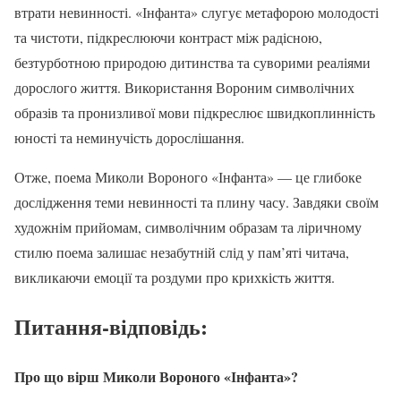
втрати невинності. «Інфанта» слугує метафорою молодості
та чистоти, підкреслюючи контраст між радісною,
безтурботною природою дитинства та суворими реаліями
дорослого життя. Використання Вороним символічних
образів та пронизливої мови підкреслює швидкоплинність
юності та неминучість дорослішання.
Отже, поема Миколи Вороного «Інфанта» — це глибоке
дослідження теми невинності та плину часу. Завдяки своїм
художнім прийомам, символічним образам та ліричному
стилю поема залишає незабутній слід у пам’яті читача,
викликаючи емоції та роздуми про крихкість життя.
Питання-відповідь:
Про що вірш Миколи Вороного «Інфанта»?