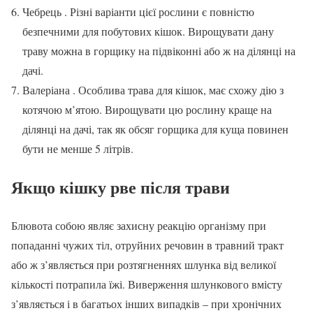
Чебрець . Різні варіанти цієї рослини є повністю
безпечними для побутових кішок. Вирощувати дану
траву можна в горщику на підвіконні або ж на ділянці на
дачі.
Валеріана . Особлива трава для кішок, має схожу дію з
котячою м’ятою. Вирощувати цю рослину краще на
ділянці на дачі, так як обсяг горщика для куща повинен
бути не менше 5 літрів.
Якщо кішку рве після трави
Блювота собою являє захисну реакцію організму при
попаданні чужих тіл, отруйних речовин в травний тракт
або ж з’являється при розтягненнях шлунка від великої
кількості потрапила їжі. Виверження шлункового вмісту
з’являється і в багатьох інших випадків – при хронічних