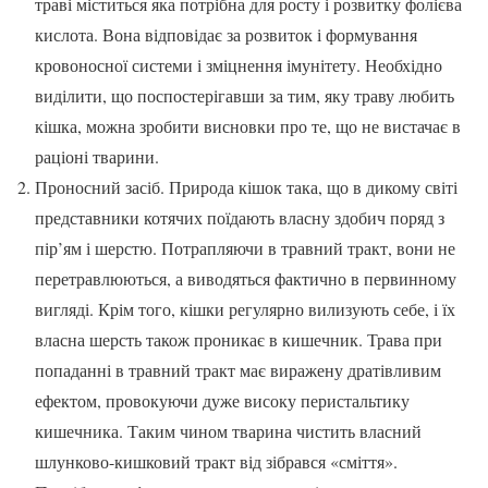
траві міститься яка потрібна для росту і розвитку фолієва
кислота. Вона відповідає за розвиток і формування
кровоносної системи і зміцнення імунітету. Необхідно
виділити, що поспостерігавши за тим, яку траву любить
кішка, можна зробити висновки про те, що не вистачає в
раціоні тварини.
Проносний засіб. Природа кішок така, що в дикому світі
представники котячих поїдають власну здобич поряд з
пір’ям і шерстю. Потрапляючи в травний тракт, вони не
перетравлюються, а виводяться фактично в первинному
вигляді. Крім того, кішки регулярно вилизують себе, і їх
власна шерсть також проникає в кишечник. Трава при
попаданні в травний тракт має виражену дратівливим
ефектом, провокуючи дуже високу перистальтику
кишечника. Таким чином тварина чистить власний
шлунково-кишковий тракт від зібрався «сміття».