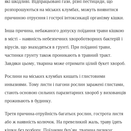
які шкідливі. Відпрацьовані гази, різні пестициди, що
розпорошуються на міських клумбах, можуть виявитися
причиною отруєння і гострої інтоксикації організму кішки.
Інша причина, небажаного допуску поїдання трави кішкою
в місті – наявність небезпечних хвороботворних бактерій і
вірусів, що знаходяться в грунті. При поїданні трави,
частинки грунту також проникають в травний тракт.
Завдяки цьому, тварина може отримати цілий букет хвороб.
Рослини на міських клумбах кишать і глистовими
инвазиями. Тому листи і пагони рослин заражені глистами,
стають основою сильних паразитарних хвороб у вихованців
проживають в будинку.
Третя причина-отруйність багатьох рослин, гострота листя
або ж наявність колючок. На превеликий жаль, траву їдять
кішки без розбору. Поїдаючи бур’ян, тварина ризикує