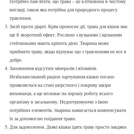
Потрібно пам’ятати, що трава – це клітковина в чистому
вигляді, також яка потрібна для природного процесу
травлення.
Засіб проти діареї. Крім проносне дії, трава для кішок має
ще й зворотний ефект. Рослини з вузькими і щільними
стеблинками мають кріпить дією. Тварина може
приймати траву, якщо відчуває що з травленням не все в
добре.
Заповнення відсутніх мінералів і вітамінів.
Незбалансований раціон харчування кішки погано
проявляється на стані шерстного і покриву шкіри
вихованця, а ще впливає на хорошу роботу всього
організму в загальному. Недоотримуючи з їжею
потрібних елементів, тварина намагається компенсувати
їх за допомогою поїдання трави.
Для задоволення. Деякі кішки їдять траву просто завдяки