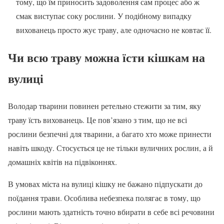
тому, що їм приносить задоволення сам процес або ж
смак виступає соку рослини. У подібному випадку
вихованець просто жує траву, але одночасно не ковтає її.
Чи всю траву можна їсти кішкам на
вулиці
Володар тварини повинен ретельно стежити за тим, яку
траву їсть вихованець. Це пов’язано з тим, що не всі
рослини безпечні для тварини, а багато хто може принести
навіть шкоду. Стосується це не тільки вуличних рослин, а й
домашніх квітів на підвіконнях.
В умовах міста на вулиці кішку не бажано підпускати до
поїдання трави. Особлива небезпека полягає в тому, що
рослини мають здатність точно вбирати в себе всі речовини