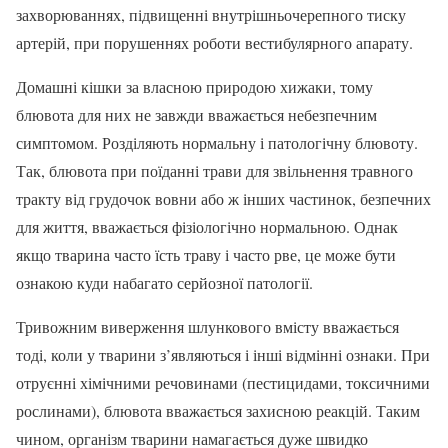
захворюваннях, підвищенні внутрішньочерепного тиску
артерій, при порушеннях роботи вестибулярного апарату.
Домашні кішки за власною природою хижаки, тому
блювота для них не завжди вважається небезпечним
симптомом. Розділяють нормальну і патологічну блювоту.
Так, блювота при поїданні трави для звільнення травного
тракту від грудочок вовни або ж інших частинок, безпечних
для життя, вважається фізіологічно нормальною. Однак
якщо тварина часто їсть траву і часто рве, це може бути
ознакою куди набагато серйозної патології.
Тривожним виверження шлункового вмісту вважається
тоді, коли у тварини з’являються і інші відмінні ознаки. При
отруєнні хімічними речовинами (пестицидами, токсичними
рослинами), блювота вважається захисною реакцій. Таким
чином, організм тварини намагається дуже швидко