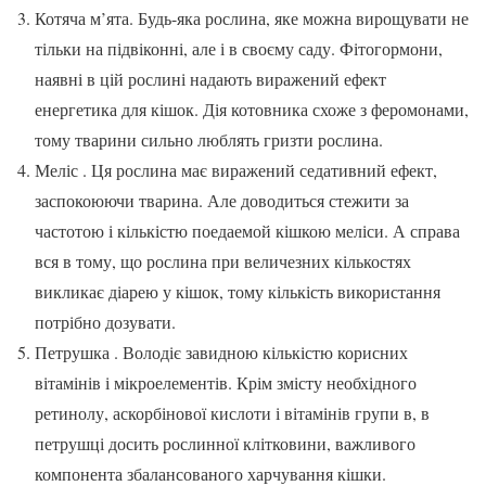
Котяча м’ята. Будь-яка рослина, яке можна вирощувати не
тільки на підвіконні, але і в своєму саду. Фітогормони,
наявні в цій рослині надають виражений ефект
енергетика для кішок. Дія котовника схоже з феромонами,
тому тварини сильно люблять гризти рослина.
Меліс . Ця рослина має виражений седативний ефект,
заспокоюючи тварина. Але доводиться стежити за
частотою і кількістю поедаемой кішкою меліси. А справа
вся в тому, що рослина при величезних кількостях
викликає діарею у кішок, тому кількість використання
потрібно дозувати.
Петрушка . Володіє завидною кількістю корисних
вітамінів і мікроелементів. Крім змісту необхідного
ретинолу, аскорбінової кислоти і вітамінів групи в, в
петрушці досить рослинної клітковини, важливого
компонента збалансованого харчування кішки.