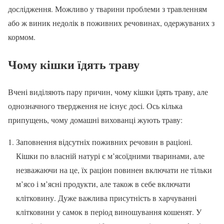
дослідження. Можливо у тварини проблеми з травленням
або ж виник недолік в поживних речовинах, одержуваних з
кормом.
Чому кішки їдять траву
Вчені виділяють пару причин, чому кішки їдять траву, але
однозначного твердження не існує досі. Ось кілька
припущень, чому домашні вихованці жують траву:
Заповнення відсутніх поживних речовин в раціоні.
Кішки по власній натурі є м’ясоїдними тваринами, але
незважаючи на це, їх раціон повинен включати не тільки
м’ясо і м’ясні продукти, але також в себе включати
клітковину. Дуже важлива присутність в харчуванні
клітковини у самок в період виношування кошенят. У