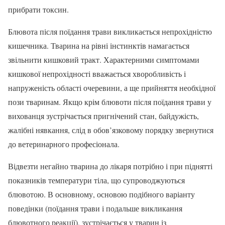
прибрати токсин.
Блювота після поїдання трави викликається непрохідністю
кишечника. Тварина на рівні інстинктів намагається
звільнити кишковий тракт. Характерними симптомами
кишкової непрохідності вважається хворобливість і
напруженість області очеревини, а ще прийняття необхідної
пози тваринам. Якщо крім блювоти після поїдання трави у
вихованця зустрічається пригнічений стан, байдужість,
жалібні нявкання, слід в обов’язковому порядку звернутися
до ветеринарного професіонала.
Відвезти негайно тварина до лікаря потрібно і при піднятті
показників температури тіла, що супроводжуються
блювотою. В основному, основою подібного варіанту
поведінки (поїдання трави і подальше викликання
блювотного реакції), зустрічається у тварин із