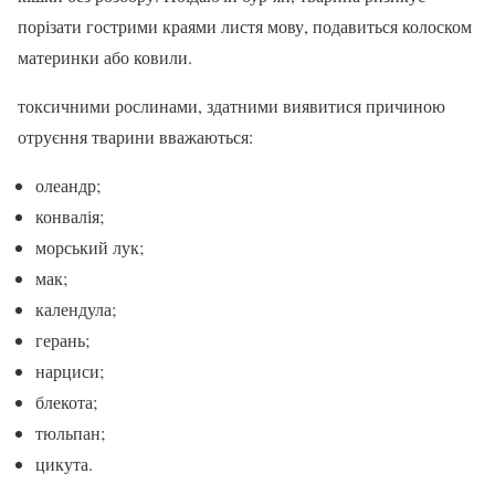
порізати гострими краями листя мову, подавиться колоском
материнки або ковили.
токсичними рослинами, здатними виявитися причиною
отруєння тварини вважаються:
олеандр;
конвалія;
морський лук;
мак;
календула;
герань;
нарциси;
блекота;
тюльпан;
цикута.