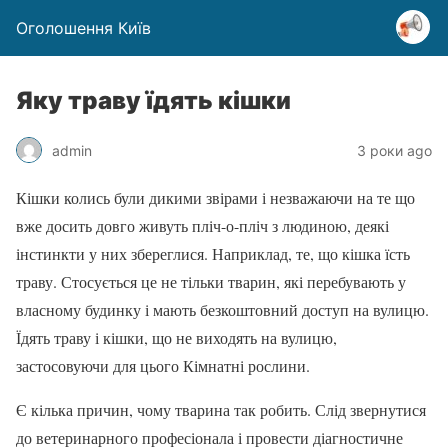
Оголошення Київ
Яку траву їдять кішки
admin
3 роки ago
Кішки колись були дикими звірами і незважаючи на те що
вже досить довго живуть пліч-о-пліч з людиною, деякі
інстинкти у них збереглися. Наприклад, те, що кішка їсть
траву. Стосується це не тільки тварин, які перебувають у
власному будинку і мають безкоштовний доступ на вулицю.
Їдять траву і кішки, що не виходять на вулицю,
застосовуючи для цього Кімнатні рослини.
Є кілька причин, чому тварина так робить. Слід звернутися
до ветеринарного професіонала і провести діагностичне