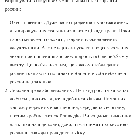
Вирощувати в побутових умовах можна такі варіанти
рослин:
Овес і пшениця . Дуже часто продаються в зоомагазинах
для вирощування «галявини» власне ці види трави. Поки
паростки зелені і соковиті, тварини із задоволенням
ласують ними. Але не варто запускати процес зростання і
чекати поки пшениця або овес відростуть більше 25 см у
висоту. Це пов’язано з тим, що з часом стебла даних
рослин товщають і починають збирати в собі небезпечні
речовини для кішок.
Лимонна трава або лимонник . Цей вид рослин виростає
до 60 см у висоту і дуже подобатися кішкам. Лимонник
має масу корисних властивостей, серед яких сечогінну,
протимікробну і заспокійливу дію. Вирощуючи лимонник
для кішки на підвіконні, доводиться стежити за висотою
рослини і завжди проводити зачіску.