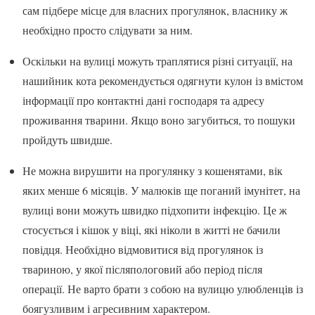
сам підбере місце для власних прогулянок, власнику ж
необхідно просто слідувати за ним.
Оскільки на вулиці можуть траплятися різні ситуації, на
нашийник кота рекомендується одягнути кулон із вмістом
інформації про контактні дані господаря та адресу
проживання тварини. Якщо воно загубиться, то пошуки
пройдуть швидше.
Не можна вирушити на прогулянку з кошенятами, вік
яких менше 6 місяців. У малюків ще поганий імунітет, на
вулиці вони можуть швидко підхопити інфекцію. Це ж
стосується і кішок у віці, які ніколи в житті не бачили
повідця. Необхідно відмовитися від прогулянок із
твариною, у якої післяпологовий або період після
операції. Не варто брати з собою на вулицю улюбленців із
боягузливим і агресивним характером.