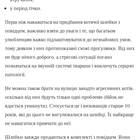
у період тічки.
Перш ніж наважиться на придбання котячої шлейки з
повідцем, важливо взяти до уваги і те, що багатьом
улюбленцям важко підлаштовуватися до незнайомих умов,
тому деяким з них протипоказані схожі прогулянки. Від них
не буде нічого доброго, а стресові ситуації погано
позначаться на імунній системі тварини і викличуть серцеві
патології.
Не можна також брати на вулицю занадто агресивних котів,
оскільки від них будуть тільки одні проблеми (бійок не
вдасться уникнути). Стосується це і вихованців старше 10
років, які до цього не вигулювалися на шлейці. Їх найкраще
не намагатися привчати до неї.
Шлейки завжди продаються в комплекті з повідцем. Вони