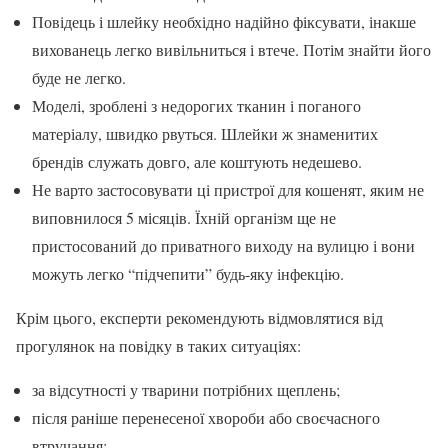
Повідець і шлейку необхідно надійно фіксувати, інакше
вихованець легко вивільниться і втече. Потім знайти його
буде не легко.
Моделі, зроблені з недорогих тканин і поганого
матеріалу, швидко рвуться. Шлейки ж знаменитих
брендів служать довго, але коштують недешево.
Не варто застосовувати ці пристрої для кошенят, яким не
виповнилося 5 місяців. Їхній організм ще не
пристосований до приватного виходу на вулицю і вони
можуть легко “підчепити” будь-яку інфекцію.
Крім цього, експерти рекомендують відмовлятися від
прогулянок на повідку в таких ситуаціях:
за відсутності у тварини потрібних щеплень;
після раніше перенесеної хвороби або своєчасного
втручання;