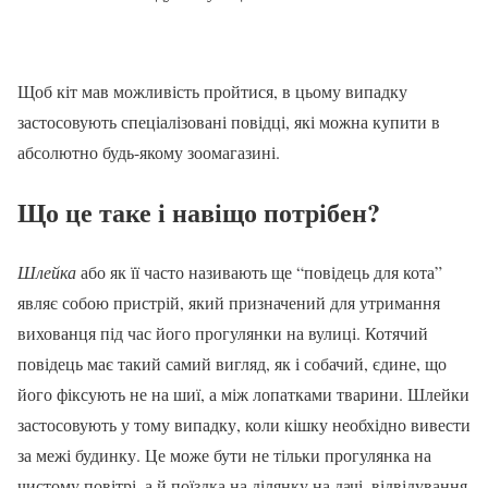
Щоб кіт мав можливість пройтися, в цьому випадку
застосовують спеціалізовані повідці, які можна купити в
абсолютно будь-якому зоомагазині.
Що це таке і навіщо потрібен?
Шлейка
або як її часто називають ще “повідець для кота”
являє собою пристрій, який призначений для утримання
вихованця під час його прогулянки на вулиці. Котячий
повідець має такий самий вигляд, як і собачий, єдине, що
його фіксують не на шиї, а між лопатками тварини. Шлейки
застосовують у тому випадку, коли кішку необхідно вивести
за межі будинку. Це може бути не тільки прогулянка на
чистому повітрі, а й поїздка на ділянку на дачі, відвідування