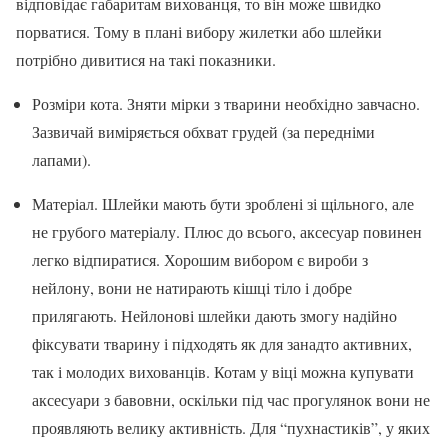
відповідає габаритам вихованця, то він може швидко
порватися. Тому в плані вибору жилетки або шлейки
потрібно дивитися на такі показники.
Розміри кота. Зняти мірки з тварини необхідно завчасно.
Зазвичай виміряється обхват грудей (за передніми
лапами).
Матеріал. Шлейки мають бути зроблені зі щільного, але
не грубого матеріалу. Плюс до всього, аксесуар повинен
легко відпиратися. Хорошим вибором є вироби з
нейлону, вони не натирають кішці тіло і добре
прилягають. Нейлонові шлейки дають змогу надійно
фіксувати тварину і підходять як для занадто активних,
так і молодих вихованців. Котам у віці можна купувати
аксесуари з бавовни, оскільки під час прогулянок вони не
проявляють велику активність. Для “пухнастиків”, у яких