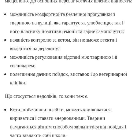
місцевістю. До основних переваг котячих шлейок відносять:
можливість комфортної та безпечної прогулянки з
твариною на вулиці, яка гарантує як улюбленцю, так і
його власнику позитивні емоції та гарне самопочуття;
наявність контролю за котом, він не зможе втекти і
видертися на деревину;
можливість регулювання відстані між твариною і її
господарем;
полегшення дачних поїздок, виставок і до ветеринарної
клініки.
Що стосується недоліків, то вони теж є.
Коти, побачивши шлейки, можуть хвилюватися,
вириватися і ставати знервованими. Тварини
намагаються різним способом звільнитися від повідця і
часто завдають собі шкоди.