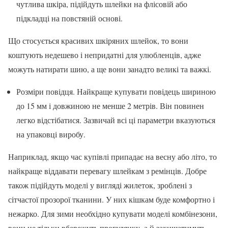
чутлива шкіра, підійдуть шлейки на флісовій або
підкладці на повстяній основі.
Що стосується красивих шкіряних шлейок, то вони
коштують недешево і непридатні для улюбленців, адже
можуть натирати шию, а ще вони занадто великі та важкі.
Розміри повідця. Найкраще купувати повідець шириною
до 15 мм і довжиною не менше 2 метрів. Він повинен
легко відстібатися. Зазвичай всі ці параметри вказуються
на упаковці виробу.
Наприклад, якщо час купівлі припадає на весну або літо, то
найкраще віддавати перевагу шлейкам з ремінців. Добре
також підійдуть моделі у вигляді жилеток, зроблені з
сітчастої прозорої тканини. У них кішкам буде комфортно і
нежарко. Для зими необхідно купувати моделі комбінезони,
вони не тільки вбережуть прогулянку, а й захищатимуть