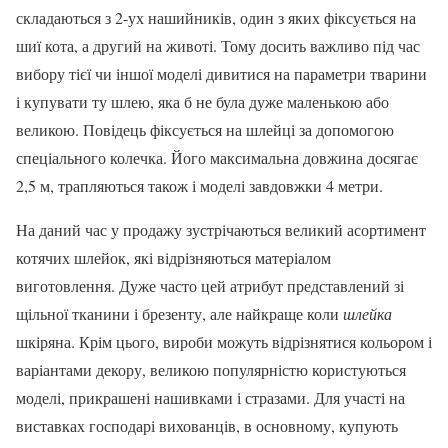
складаються з 2-ух нашийників, один з яких фіксується на
шиї кота, а другий на животі. Тому досить важливо під час
вибору тієї чи іншої моделі дивитися на параметри тварини
і купувати ту шлею, яка б не була дуже маленькою або
великою. Повідець фіксується на шлейці за допомогою
спеціального колечка. Його максимальна довжина досягає
2,5 м, трапляються також і моделі завдовжки 4 метри.
На даний час у продажу зустрічаються великий асортимент
котячих шлейок, які відрізняються матеріалом
виготовлення. Дуже часто цей атрибут представлений зі
щільної тканини і брезенту, але найкраще коли
шлейка
шкіряна. Крім цього, вироби можуть відрізнятися кольором і
варіантами декору, великою популярністю користуються
моделі, прикрашені нашивками і стразами. Для участі на
виставках господарі вихованців, в основному, купують