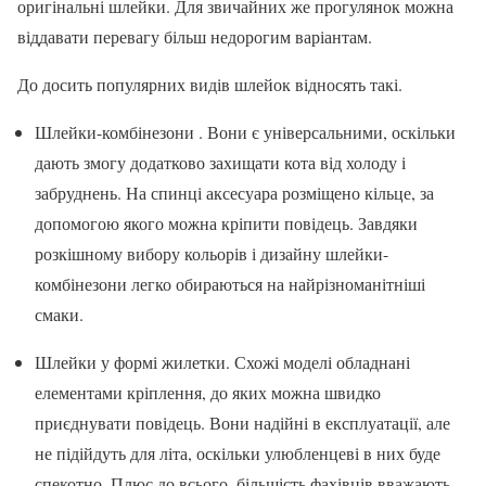
оригінальні шлейки. Для звичайних же прогулянок можна
віддавати перевагу більш недорогим варіантам.
До досить популярних видів шлейок відносять такі.
Шлейки-комбінезони . Вони є універсальними, оскільки
дають змогу додатково захищати кота від холоду і
забруднень. На спинці аксесуара розміщено кільце, за
допомогою якого можна кріпити повідець. Завдяки
розкішному вибору кольорів і дизайну шлейки-
комбінезони легко обираються на найрізноманітніші
смаки.
Шлейки у формі жилетки. Схожі моделі обладнані
елементами кріплення, до яких можна швидко
приєднувати повідець. Вони надійні в експлуатації, але
не підійдуть для літа, оскільки улюбленцеві в них буде
спекотно. Плюс до всього, більшість фахівців вважають,