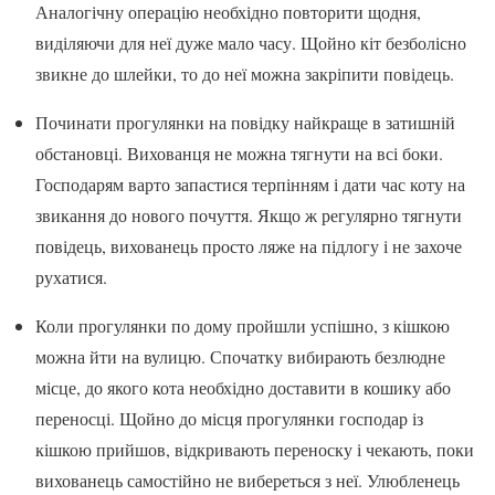
Аналогічну операцію необхідно повторити щодня,
виділяючи для неї дуже мало часу. Щойно кіт безболісно
звикне до шлейки, то до неї можна закріпити повідець.
Починати прогулянки на повідку найкраще в затишній
обстановці. Вихованця не можна тягнути на всі боки.
Господарям варто запастися терпінням і дати час коту на
звикання до нового почуття. Якщо ж регулярно тягнути
повідець, вихованець просто ляже на підлогу і не захоче
рухатися.
Коли прогулянки по дому пройшли успішно, з кішкою
можна йти на вулицю. Спочатку вибирають безлюдне
місце, до якого кота необхідно доставити в кошику або
переносці. Щойно до місця прогулянки господар із
кішкою прийшов, відкривають переноску і чекають, поки
вихованець самостійно не вибереться з неї. Улюбленець