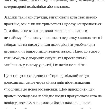
ветеринарної поліклініки або виставок.
Завдяки такій конструкції, вигулювати кота стає значно
простіше, оскільки він тримається і щоразу контролюється.
Тим більше це важливо, коли тварина проникає в
незнайому обстановку і починає з переляку хвилюватися і
забиратися на висоту, після цього дістати улюбленця з
деревини чи іншого місця вельми важко. Плюс до всього,
коти можуть у подібних ситуаціях і просто тікати,
зачаївшись у тихому укритті, і їх потім не знайти.
Це ж стосується і дачних поїздок, де вільний вигул
дозволяється лише через кілька днів після звикання
улюбленця до нової обстановки. Щоб прискорити цей
процес, господарям необхідно щодня прогулювати кота на
повідку, потроху знайомлячи його з навколишньою