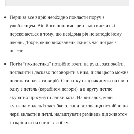
Перш за все виріб необхідно покласти поруч з
улюбленцем. Він його понюхає, ретельно вивчить і
переконається в тому, що невідома річ не заподіє йому
шкоди. Добре, якщо вихованець якийсь час пограє зі
шлеєю.
Потім “пухнастика” потрібно взяти на руки, заспокоїти,
погладити і ласкаво поговорити з ним, після цього можна
починати одягати виріб. Спочатку слід накинути на шию
одну з петель (карабіном догори), а в другу петлю
акуратно просунути лапки кота. На випадок, коли
куплена модель із застібкою, лапи вихованця потрібно по
черзі вкласти в петлі, налаштувати ремінець під животом
і закріпити на спині застібку.