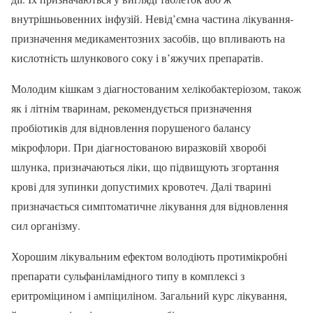
внутрішньовенних інфузій. Невід’ємна частина лікування-
призначення медикаментозних засобів, що впливають на
кислотність шлункового соку і в’яжучих препаратів.
Молодим кішкам з діагностованим хелікобактеріозом, також
як і літнім тваринам, рекомендується призначення
пробіотиків для відновлення порушеного балансу
мікрофлори. При діагностованою виразковій хворобі
шлунка, призначаються ліки, що підвищують згортання
крові для зупинки допустимих кровотеч. Далі тварині
призначається симптоматичне лікування для відновлення
сил організму.
Хорошим лікувальним ефектом володіють протимікробні
препарати сульфаніламідного типу в комплексі з
еритроміцином і ампіциліном. Загальний курс лікування,