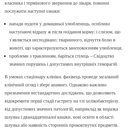
власника і термінового звернення до лікаря, повинні
послужити наступні ознаки:
напади нудоти у домашньої улюблениць, особливо
наступаючі відразу ж після поїдання корму; і слизом, що
з’являється несподівано; тваринного, відчуття болю в
животі, що характеризуються занепокоєнням улюбленця;
проблеми з травленням, баріться стілець – Свідоцтво
значних порушень і допустимих внутрішніх геморагій.
В умовах стаціонару клініки, фахівець проведе загальний
клінічний огляд і збере анамнез. Однаково важливо
призначення нестандартних досліджень, що дозволяють
відокремити перші стадії гастриту на тлі хелікобактеріозу,
від допустимих значних патологій, наприклад як виразка
шлунка і дванадцятипалої кишки, нові освіти в області
шлунка або наявність сторонніх проковтнутих предметів.