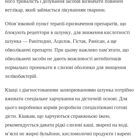
його тривалість і дозування засобів визначати повинен
ветлікар, який займається лікуванням тварини.
Обов’язковий пункт терапії-призначення препаратів, що
блокують рецептори в шлунку, для зниження кислотності
шлунка — Ранітидин, Ацилок, Гістак, Ранісан, а ще
обволікаючі препарти. При цьому важливо пам’ятати, що
обволікаючі засоби не дають можливості антибіотиків
нормально проникати в слизові оболонки для знищення
хелікобактерій.
Кішці з діагностованими захворюваннями шлунка потрібно
вживати спеціальне харчування на дієтичній основі. Для
цього виробники кормів розробили спеціалізовані готові
дієти. Кішкам, що харчуються справжньою їжею,
рекомендується давати рідкі слизові каші, зварені на воді,
м’ясні не жирні бульйони, кисломолочні продукти і варені