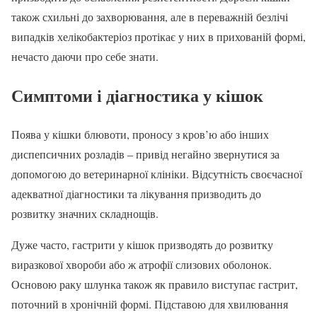
також схильні до захворювання, але в переважній безлічі
випадків хелікобактеріоз протікає у них в прихованій формі,
нечасто даючи про себе знати.
Симптоми і діагностика у кішок
Поява у кішки блювоти, проносу з кров’ю або інших
диспепсичних розладів – привід негайно звернутися за
допомогою до ветеринарної клініки. Відсутність своєчасної
адекватної діагностики та лікування призводить до
розвитку значних складнощів.
Дуже часто, гастрити у кішок призводять до розвитку
виразкової хвороби або ж атрофії слизових оболонок.
Основою раку шлунка також як правило виступає гастрит,
поточний в хронічній формі. Підставою для хвилювання