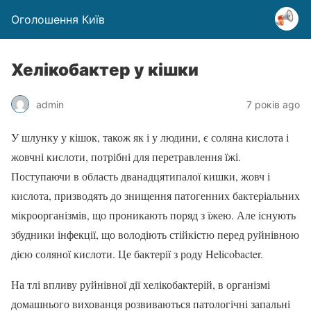
Оголошення Київ
Хелікобактер у кішки
admin
7 років ago
У шлунку у кішок, також як і у людини, є соляна кислота і
жовчні кислоти, потрібні для перетравлення їжі.
Поступаючи в область дванадцятипалої кишки, жовч і
кислота, призводять до знищення патогенних бактеріальних
мікроорганізмів, що проникають поряд з їжею. Але існують
збудники інфекції, що володіють стійкістю перед руйнівною
дією соляної кислоти. Це бактерії з роду Helicobacter.
На тлі впливу руйнівної дії хелікобактерій, в організмі
домашнього вихованця розвиваються патологічні запальні