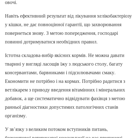
овочі.
Навіть ефективний результат від лікування хелікобактеріозу
у кішки, не дає повноцінної гарантії, що захворювання
повернеться знову. З метою попередження, господарі
повинні дотримуватися необхідних правил.
Істотна складова-вибір якісних кормів. Не можна давати
тварині у вигляді ласощів їжу з людського столу, багату
консервантами, барвниками і підсилювачами смаку.
Економити не потрібно і на кормах. Потрібно радитися з
ветлікарем з приводу введення вітамінних і мінеральних
добавок, а ще систематично відвідувати фахівця з метою
ранньої діагностики допустимих патологічних станів
організму.
У зв’язку з великим потоком вступників питань,
безкоштовні ветеринарні консультації на час припинені.