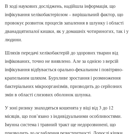
В ході наукових досліджень, надійшла інформація, що
інфікування хелікобактеріозом – вирішальний фактор, що
провокує розвиток процесів запалення в шлунку і області
дванадцятипалої кишки, як у домашніх чотириногих, так і у
людини.
Шляхів передачі хелікобактерій до здорових тварин від
інфікованих, точно не виявлено. Але за однією з версій
інфікування відбувається орально-фекальним і повітряно-
крапельним шляхом. Бурхливе зростання і розмноження
бактеріальних мікроорганізмів, призводить до серйозних
змін в області слизових оболонок шлунка.
У зоні ризику знаходяться кошенята у віці від 3 до 12
місяців, що пов’язано з індивідуальними особливостями.
Імунна система і травний тракт ще недорозвинені, що
призводить до ослаблення резистентності. Дорослі кішки