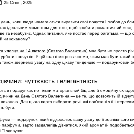
25 Січня, 2025
день, коли люди намагаються виразити свої почуття і любов до бли
стає ідеальним моментом для того, щоб зробити романтичний жест,
ве та незабутнє. Однак питання, яке постає перед багатьма — що 
ій чи коханому?
та хлопця на 14 лютого (Святого Валентина)
має бути не просто річ
урботи і почуттів. У цій статті ми розглянемо, яким має бути такий
 а також звернемо увагу на одну цікаву тенденцію — подарунковий б
івчини: чуттєвість і елегантність
ють в подарунках не тільки матеріальний бік, але й емоційну складов
дівчини на День Святого Валентина — це те, що дозволить їй відчут
оханою. Для цього варто вибирати речі, які пов’язані з її інтереса
ть бути:
фуми — подарунок, який підкреслює вашу увагу до її зовнішнього ви
 парфуми, варто заздалегідь дізнатися, який аромат їй подобаєтьс
 її здивував.