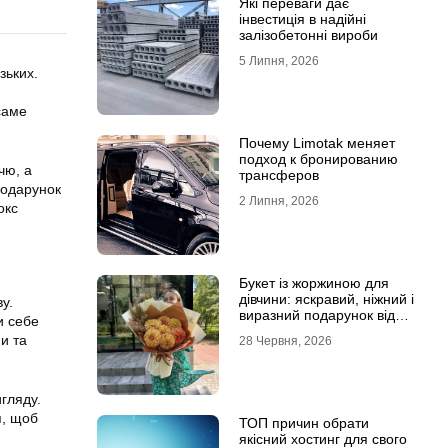
Які переваги дає
інвестиція в надійні
залізобетонні вироби
5 Липня, 2026
зьких.
саме
Почему Limotak меняет
подход к бронированию
чю, а
трансферов
 подарунок
2 Липня, 2026
окс
Букет із жоржиною для
дівчини: яскравий, ніжний і
у.
виразний подарунок від
и себе
Marta Flowers
ми та
28 Червня, 2026
гляду.
я, щоб
ТОП причин обрати
якісний хостинг для свого