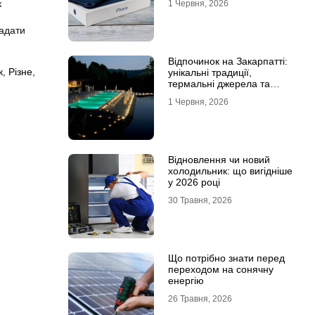
к
1 Червня, 2026
адати
Відпочинок на Закарпатті:
к
,
Різне
,
унікальні традиції,
термальні джерела та
гірські маршрути
1 Червня, 2026
Відновлення чи новий
холодильник: що вигідніше
у 2026 році
30 Травня, 2026
Що потрібно знати перед
переходом на сонячну
енергію
26 Травня, 2026