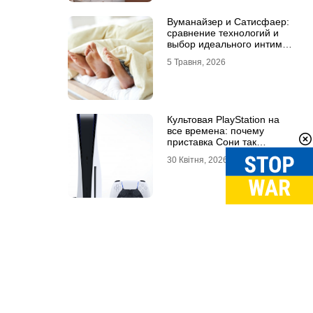
Вуманайзер и Сатисфаер:
сравнение технологий и
выбор идеального интим-
гаджета
5 Травня, 2026
Культовая PlayStation на
все времена: почему
приставка Сони так
популярна
30 Квітня, 2026