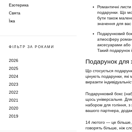
Езотерика
Романтичні листи 
подарунки. Що мо
Свята
бути також мален
Їжа
значення для вас
Подарунковий бокс
атмосферу романт
аксесуарами або 
ФІЛЬТР ЗА РОКАМИ
Такий подарунок 
Подарунок для х
2026
2025
Що стосується подарунк
цінують подарунки, які
2024
виразити індивідуальніс
2023
2022
Подарунковий бокс (наб
щось універсальне. Для 
2021
набором для гоління, з
2020
вашого партнера, додаю
2019
14 лютого — це більше, 
говорять більше, ніж сл