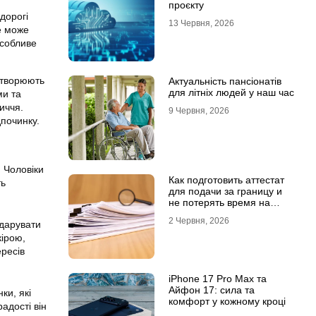
проєкту
дорогі
13 Червня, 2026
е може
особливе
 створюють
Актуальність пансіонатів
для літніх людей у наш час
ми та
иччя.
9 Червня, 2026
дпочинку.
 Чоловіки
Как подготовить аттестат
ть
для подачи за границу и
не потерять время на
переделки
2 Червня, 2026
одарувати
кірою,
ересів
iPhone 17 Pro Max та
Айфон 17: сила та
ки, які
комфорт у кожному кроці
адості він