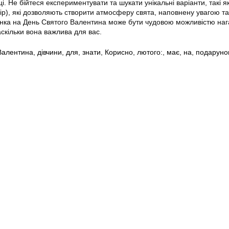
. Не бійтеся експериментувати та шукати унікальні варіанти, такі я
ір), які дозволяють створити атмосферу свята, наповнену увагою та
унка на День Святого Валентина може бути чудовою можливістю наг
аскільки вона важлива для вас.
Валентина
,
дівчини
,
для
,
знати
,
Корисно
,
лютого:
,
має
,
на
,
подаруно