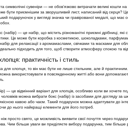
та символічні сувеніри — не обов’язково витрачати великі кошти на 
же бути приємнішим за зворушливий лист, написаний від серця? Ц
ький подаруночок у вигляді значка чи гравірованої медалі, що має 
 обох.
 (набір) — це набір, що містить різноманітні приємні дрібниці, які
ики. Це може бути коробка з косметикою, шоколадками, парфума
набір для релаксації з аромамаслами, свічками та масками для обл
ідеально підходить для того, щоб створити атмосферу спокою та ві
лопця: практичність і стиль
а для хлопця, то він має бути не лише стильним, але й практичним.
 можна використовувати в повсякденному житті або вони допомагаю
ть.
ір) — це відмінний варіант для хлопців, особливо коли ви хочете п
чоловіків можна вибрати бокс (набір) із засобами для догляду за ш
 якісною кавою або чаєм. Такий подарунок можна адаптувати до інт
чи до нього найкращі елементи для його потреб.
ніж просто свято, це можливість виявити свої почуття через подарун
ова. Чим більше уваги ви приділяєте вибору подарунка, тим більше р