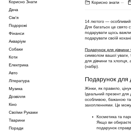
Корисно Знати
Корисно знати
Дача
Сім'я
14 лютого — особливий 
Подорожі
Для багатьох це свято 
подарувати щось важли
Фінанси
подарувати своїй кохан
Акваріум
Собаки
Подарунок для дівчини 
символом вашої уваги, т
Коти
для дівчини та хлопця,
Електрика
(набір).
Авто
Подарунок для д
Література
Жінки, як правило, ціну
Музика
Ідеальний презент для 
Дозвілля
особливою, бажаною та к
Кіно
захопленнями. Це можу
Своїми Руками
Косметика та пар
Тварини
Якщо ви обираєте
подарунок справді
Поради