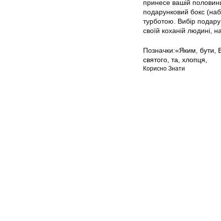
принесе вашій половинці
подарунковий бокс (наб
турботою. Вибір подар
своїй коханій людині, н
Позначки:
«Яким
,
бути
,
святого
,
та
,
хлопця,
Корисно Знати