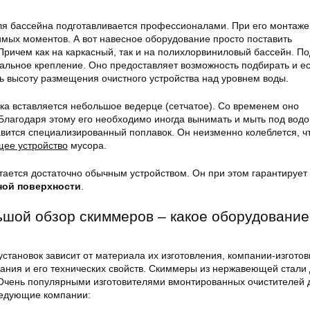
я бассейна подготавливается профессионалами. При его монтаже
имых моментов. А вот навесное оборудование просто поставить
Причем как на каркасный, так и на полихлорвиниловый бассейн. П
льное крепление. Оно предоставляет возможность подбирать и е
ь высоту размещения очистного устройства над уровнем воды.
чка вставляется небольшое ведерце (сетчатое). Со временем оно
Благодаря этому его необходимо иногда вынимать и мыть под водо
авится специализированный поплавок. Он неизменно колеблется, чт
ее устройство
мусора.
тается достаточно обычным устройством. Он при этом гарантирует
ной поверхности
.
ьшой обзор скиммеров – какое оборудование
тановок зависит от материала их изготовления, компании-изготов
ания и его технических свойств. Скиммеры из нержавеющей стали
Очень популярными изготовителями вмонтированных очистителей 
ледующие компании: