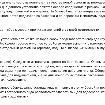
гат очень часто выполняется в качестве полой емкости из нержав
а дне данного устройства режется особое соединение с резьбой. О
ачку водоприемной магистрали. На боковой части скиммера выреза
выполняется водозабор из бассейна и ее перевозка к системам под
ра – сбор мусора и
прочих загрязнений
с
водной поверхности
.
устройства есть сетка, которая собой представляет фильтр для гр
Это самое простое очистное устройство можно выполнить намного 
ез отдельный разъем на агрегате) водный пылесос. Скиммеры выпу
ющие). Создаются из пластика, крепят на борт бассейна. Очень ч
ты оснащаются возвратной трубой, которая дает возможность ски
вод воды, и на ее подачу после проведения действия чистки. Обор
учше для надувных чаш, и еще для монолитных готовых бассейнов, 
 их гидрозащиту.
анное оборудование устанавливается прямо в стенку бассейна при
гаты встроенного вида располагают отверстиями для водосбора, к
щими заслонками.