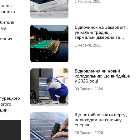
1 Червня, 2026
и цены.
ластика.
бителя.
Відпочинок на Закарпатті:
ями.
унікальні традиції,
термальні джерела та
тся из
гірські маршрути
.
1 Червня, 2026
Відновлення чи новий
холодильник: що вигідніше
у 2026 році
30 Травня, 2026
турецкого
рогого
ции.
Що потрібно знати перед
переходом на сонячну
енергію
26 Травня, 2026