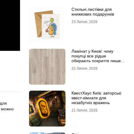
Стильні листівки для
книжкових подарунків
23 Липня, 2026
Ламінат у Києві: чому
покупці все рідше
обирають покриття лише
за фотографіями
22 Липня, 2026
КвестХаус Київ: авторські
квест-кімнати для
незабутніх вражень
 для
о можно
21 Липня, 2026