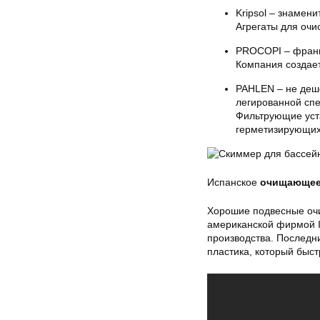
Kripsol – знамен
Агрегаты для очи
PROCOPI – францу
Компания создает
PAHLEN – не дешё
легированной спе
Фильтрующие уст
герметизирующих
Испанское
очищающее
Хорошие подвесные оч
американской фирмой In
производства. Последни
пластика, который быст