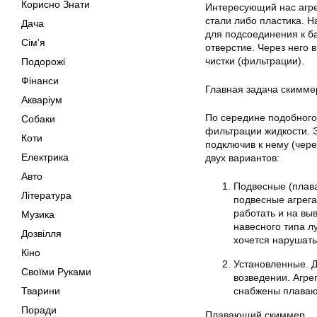
Корисно Знати
Интересующий нас агре
стали либо пластика. Н
Дача
для подсоединения к б
Сім'я
отверстие. Через него 
чистки (фильтрации).
Подорожі
Фінанси
Главная задача скимме
Акваріум
По середине подобного 
Собаки
фильтрации жидкости. 
Коти
подключив к нему (чер
Електрика
двух вариантов:
Авто
Подвесные (плава
Література
подвесные агрега
работать и на вы
Музика
навесного типа л
Дозвілля
хочется нарушать
Кіно
Установленные. Д
Своїми Руками
возведении. Агре
Тварини
снабжены плаваю
Поради
Плавающий скиммер