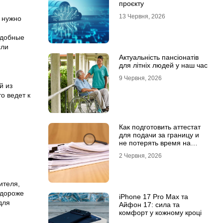
проєкту
13 Червня, 2026
 нужно
одобные
сли
Актуальність пансіонатів
для літніх людей у наш час
9 Червня, 2026
й из
о ведет к
Как подготовить аттестат
для подачи за границу и
не потерять время на
переделки
2 Червня, 2026
ителя,
 дороже
iPhone 17 Pro Max та
для
Айфон 17: сила та
комфорт у кожному кроці