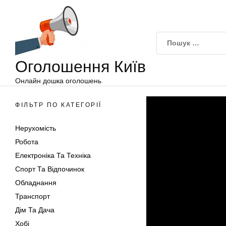
Оголошення
Перейти
Київ
до
вмісту
Оголошення Київ
Онлайн дошка оголошень
ФІЛЬТР ПО КАТЕГОРІЇ
Нерухомість
Робота
Електроніка Та Техніка
Спорт Та Відпочинок
Обладнання
Транспорт
Дім Та Дача
Хобі