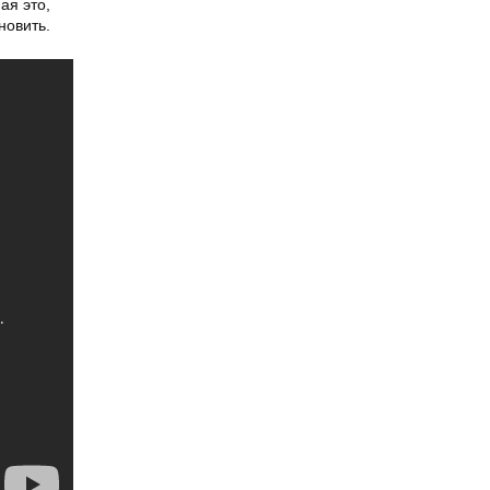
ная это,
новить.