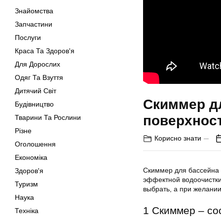
Знайомства
Запчастини
Послуги
Краса Та Здоров'я
Для Дорослих
Одяг Та Взуття
Дитячий Світ
Скиммер дл
Будівництво
поверхност
Тварини Та Рослини
Різне
Корисно знати
Оголошення
Економіка
Скиммер для бассейна 
Здоров'я
эффектной водоочистки 
Туризм
выбрать, а при желании
Наука
1 Скиммер – со
Техніка