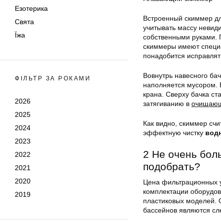
Езотерика
Встроенный скиммер дл
Свята
учитывать массу невид
Їжа
собственными руками. 
скиммеры имеют специа
понадобится исправлят
Вовнутрь навесного ба
ФІЛЬТР ЗА РОКАМИ
наполняется мусором. 
крана. Сверху бачка ст
2026
затягиванию в
очищающ
2025
Как видно, скиммер счи
2024
эффектную чистку
вод
2023
2 Не очень бол
2022
подобрать?
2021
2020
Цена фильтрационных ус
комплектации оборудов
2019
пластиковых моделей. 
бассейнов являются с