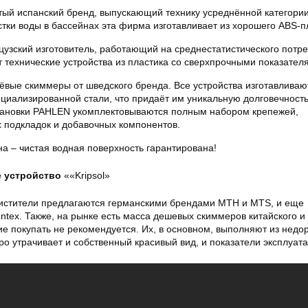
итый испанский бренд, выпускающий технику усреднённой категори
стки воды в бассейнах эта фирма изготавливает из хорошего ABS-п
зский изготовитель, работающий на среднестатистического потре
 технические устройства из пластика со сверхпрочными показател
вые скиммеры от шведского бренда. Все устройства изготавливаю
циализированной стали, что придаёт им уникальную долговечность
ановки PAHLEN укомплектовываются полным набором крепежей,
 подкладок и добавочных компонентов.
 устройство
««Kripsol»
истители предлагаются германскими брендами МТН и MTS, и еще
tex. Также, на рынке есть масса дешевых скиммеров китайского и 
е покупать не рекомендуется. Их, в основном, выполняют из недо
ро утрачивает и собственный красивый вид, и показатели эксплуата