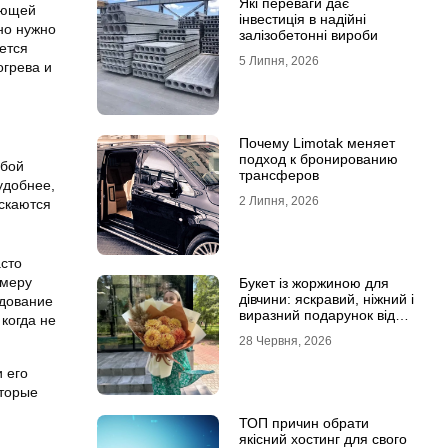
Які переваги дає
еющей
інвестиція в надійні
но нужно
залізобетонні вироби
ется
5 Липня, 2026
огрева и
Почему Limotak меняет
подход к бронированию
убой
трансферов
удобнее,
2 Липня, 2026
скаются
асто
ммеру
Букет із жоржиною для
дівчини: яскравий, ніжний і
удование
виразний подарунок від
когда не
Marta Flowers
28 Червня, 2026
 его
оторые
ТОП причин обрати
якісний хостинг для свого