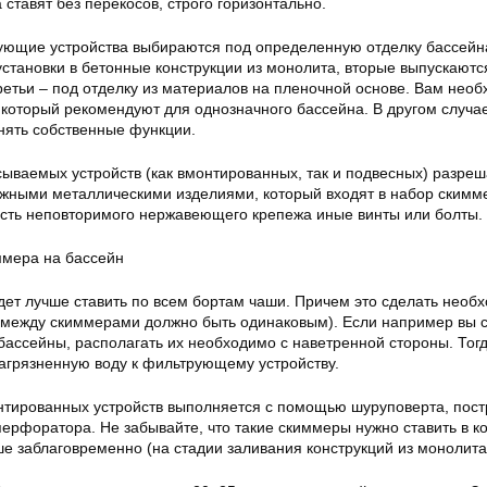
 ставят без перекосов, строго горизонтально.
ующие устройства выбираются под определенную отделку бассейн
становки в бетонные конструкции из монолита, вторые выпускаютс
третьи – под отделку из материалов на пленочной основе. Вам нео
, который рекомендуют для однозначного бассейна. В другом случа
нять собственные функции.
сываемых устройств (как вмонтированных, так и подвесных) разреш
ежными металлическими изделиями, который входят в набор скимм
сть неповторимого нержавеющего крепежа иные винты или болты.
ммера на бассейн
дет лучше ставить по всем бортам чаши. Причем это сделать необ
 между скиммерами должно быть одинаковым). Если например вы с
бассейны, располагать их необходимо с наветренной стороны. Тог
загрязненную воду к фильтрующему устройству.
нтированных устройств выполняется с помощью шуруповерта, пос
перфоратора. Не забывайте, что такие скиммеры нужно ставить в к
ше заблаговременно (на стадии заливания конструкций из монолита